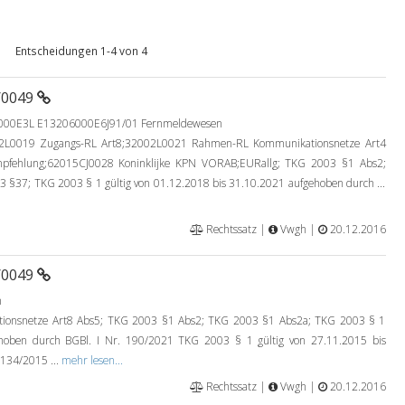
Entscheidungen 1-4 von 4
/0049
6000E3L E13206000E6J91/01 Fernmeldewesen
2L0019 Zugangs-RL Art8;32002L0021 Rahmen-RL Kommunikationsnetze Art4
mpfehlung;62015CJ0028 Koninklijke KPN VORAB;EURallg; TKG 2003 §1 Abs2;
§37; TKG 2003 § 1 gültig von 01.12.2018 bis 31.10.2021 aufgehoben durch ...
Rechtssatz |
Vwgh |
20.12.2016
/0049
n
nsnetze Art8 Abs5; TKG 2003 §1 Abs2; TKG 2003 §1 Abs2a; TKG 2003 § 1
ehoben durch BGBl. I Nr. 190/2021 TKG 2003 § 1 gültig von 27.11.2015 bis
 134/2015 ...
mehr lesen...
Rechtssatz |
Vwgh |
20.12.2016