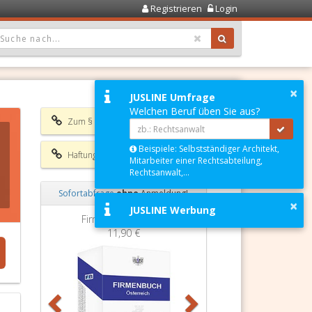
Registrieren
Login
OPDOWN: GEWÄHLTER WERT IST ALLE
×
JUSLINE Umfrage
Welchen Beruf üben Sie aus?
Zum § 1 TKG 2003
Beispiele: Selbstständiger Architekt,
Haftungsausschluss
Mitarbeiter einer Rechtsabteilung,
Rechtsanwalt,...
Sofortabfrage
ohne
Anmeldung!
×
JUSLINE Werbung
Zurück
Weiter
Firmenbuchauszug
11,90 €