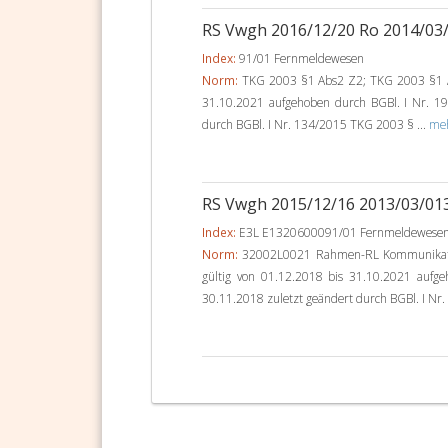
RS Vwgh 2016/12/20 Ro 2014/03
Index:
91/01 Fernmeldewesen
Norm:
TKG 2003 §1 Abs2 Z2; TKG 2003 §1 A
31.10.2021 aufgehoben durch BGBl. I Nr. 19
durch BGBl. I Nr. 134/2015 TKG 2003 § ...
meh
RS Vwgh 2015/12/16 2013/03/0
Index:
E3L E1320600091/01 Fernmeldewese
Norm:
32002L0021 Rahmen-RL Kommunikatio
gültig von 01.12.2018 bis 31.10.2021 aufg
30.11.2018 zuletzt geändert durch BGBl. I Nr.