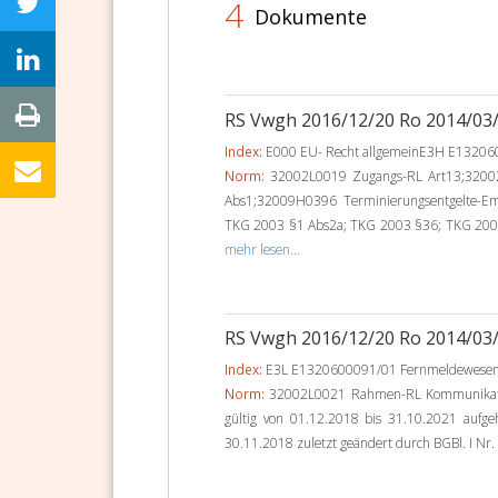
4
Dokumente
RS Vwgh 2016/12/20 Ro 2014/03
Index:
E000 EU- Recht allgemeinE3H E1320
Norm:
32002L0019 Zugangs-RL Art13;3200
Abs1;32009H0396 Terminierungsentgelte-E
TKG 2003 §1 Abs2a; TKG 2003 §36; TKG 2003 
mehr lesen...
RS Vwgh 2016/12/20 Ro 2014/03
Index:
E3L E1320600091/01 Fernmeldewese
Norm:
32002L0021 Rahmen-RL Kommunikatio
gültig von 01.12.2018 bis 31.10.2021 aufg
30.11.2018 zuletzt geändert durch BGBl. I Nr.