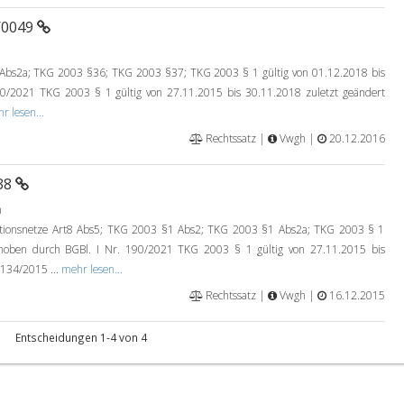
/0049
bs2a; TKG 2003 §36; TKG 2003 §37; TKG 2003 § 1 gültig von 01.12.2018 bis
0/2021 TKG 2003 § 1 gültig von 27.11.2015 bis 30.11.2018 zuletzt geändert
r lesen...
Rechtssatz |
Vwgh |
20.12.2016
138
n
nsnetze Art8 Abs5; TKG 2003 §1 Abs2; TKG 2003 §1 Abs2a; TKG 2003 § 1
ehoben durch BGBl. I Nr. 190/2021 TKG 2003 § 1 gültig von 27.11.2015 bis
 134/2015 ...
mehr lesen...
Rechtssatz |
Vwgh |
16.12.2015
Entscheidungen 1-4 von 4