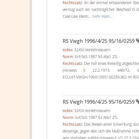
Rechtssatz:
An der einmal entstandenen Steu
vermag auch ein nachträglicher Bescheid iS 
Case Law Identi...
mehr lesen...
RS Vwgh 1996/4/25 95/16/0259
Index:
32/06 Verkehrsteuern
Norm:
GrEStG 1987 §3 Abs1 Z5;
Rechtssatz:
Der Fall eines freiwillig abgesch
(Hinweis E 22.2.1973, 448/72, V
ECLI:AT:VWGH:1996:1995160259.X02 Im RIS se
RS Vwgh 1996/4/25 95/16/0259
Index:
32/06 Verkehrsteuern
Norm:
GrEStG 1987 §3 Abs1 Z5;
Rechtssatz:
Das Wesen einer Einwirkung dur
derjenige, gegen den sich die Maßnahme richt
sein Vorhaben aufgibt (Hinweis E VS 27.3.196