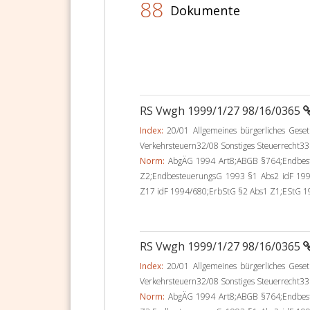
88
Dokumente
RS Vwgh 1999/1/27 98/16/0365
Index:
20/01 Allgemeines bürgerliches Ges
Verkehrsteuern32/08 Sonstiges Steuerrecht33
Norm:
AbgÄG 1994 Art8;ABGB §764;Endbest
Z2;EndbesteuerungsG 1993 §1 Abs2 idF 199
Z17 idF 1994/680;ErbStG §2 Abs1 Z1;EStG 19
RS Vwgh 1999/1/27 98/16/0365
Index:
20/01 Allgemeines bürgerliches Ges
Verkehrsteuern32/08 Sonstiges Steuerrecht33
Norm:
AbgÄG 1994 Art8;ABGB §764;Endbest