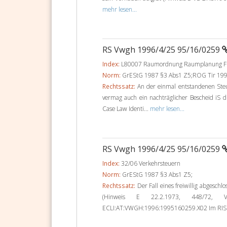
mehr lesen...
RS Vwgh 1996/4/25 95/16/0259
Index:
L80007 Raumordnung Raumplanung Flä
Norm:
GrEStG 1987 §3 Abs1 Z5;ROG Tir 199
Rechtssatz:
An der einmal entstandenen Steu
vermag auch ein nachträglicher Bescheid iS 
Case Law Identi...
mehr lesen...
RS Vwgh 1996/4/25 95/16/0259
Index:
32/06 Verkehrsteuern
Norm:
GrEStG 1987 §3 Abs1 Z5;
Rechtssatz:
Der Fall eines freiwillig abgesch
(Hinweis E 22.2.1973, 448/72, V
ECLI:AT:VWGH:1996:1995160259.X02 Im RIS se