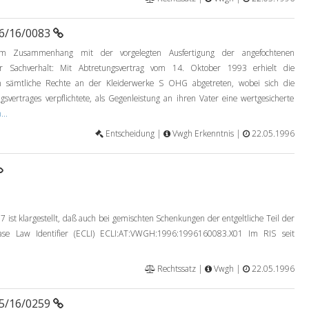
96/16/0083
im Zusammenhang mit der vorgelegten Ausfertigung der angefochtenen
iger Sachverhalt: Mit Abtretungsvertrag vom 14. Oktober 1993 erhielt die
n sämtliche Rechte an der Kleiderwerke S OHG abgetreten, wobei sich die
gsvertrages verpflichtete, als Gegenleistung an ihren Vater eine wertgesicherte
...
Entscheidung |
Vwgh Erkenntnis |
22.05.1996
st klargestellt, daß auch bei gemischten Schenkungen der entgeltliche Teil der
ase Law Identifier (ECLI) ECLI:AT:VWGH:1996:1996160083.X01 Im RIS seit
Rechtssatz |
Vwgh |
22.05.1996
95/16/0259