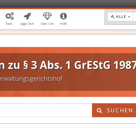
DR
ALLE
Tools
Legal.Tech
Über Uns
Hilfe
zu § 3 Abs. 1 GrEStG 198
erwaltungsgerichtshof
DSGVO Vorlage
11,90 €
SUCHEN