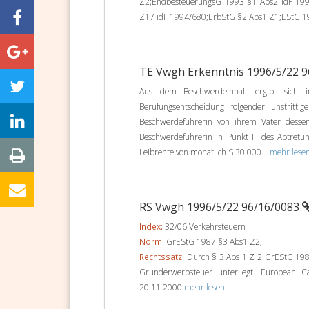
Z2;EndbesteuerungsG 1993 §1 Abs2 idF 199
Z17 idF 1994/680;ErbStG §2 Abs1 Z1;EStG 19
TE Vwgh Erkenntnis 1996/5/22 
Aus dem Beschwerdeinhalt ergibt sich 
Berufungsentscheidung folgender unstritt
Beschwerdeführerin von ihrem Vater desse
Beschwerdeführerin in Punkt III des Abtretun
Leibrente von monatlich S 30.000...
mehr lesen
RS Vwgh 1996/5/22 96/16/0083
Index:
32/06 Verkehrsteuern
Norm:
GrEStG 1987 §3 Abs1 Z2;
Rechtssatz:
Durch § 3 Abs 1 Z 2 GrEStG 1987 i
Grunderwerbsteuer unterliegt. European C
20.11.2000
mehr lesen...