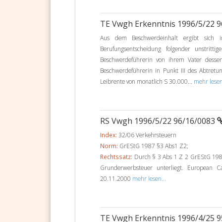
TE Vwgh Erkenntnis 1996/5/22 
Aus dem Beschwerdeinhalt ergibt sich 
Berufungsentscheidung folgender unstritt
Beschwerdeführerin von ihrem Vater desse
Beschwerdeführerin in Punkt III des Abtretun
Leibrente von monatlich S 30.000...
mehr lesen
RS Vwgh 1996/5/22 96/16/0083
Index:
32/06 Verkehrsteuern
Norm:
GrEStG 1987 §3 Abs1 Z2;
Rechtssatz:
Durch § 3 Abs 1 Z 2 GrEStG 1987 i
Grunderwerbsteuer unterliegt. European C
20.11.2000
mehr lesen...
TE Vwgh Erkenntnis 1996/4/25 