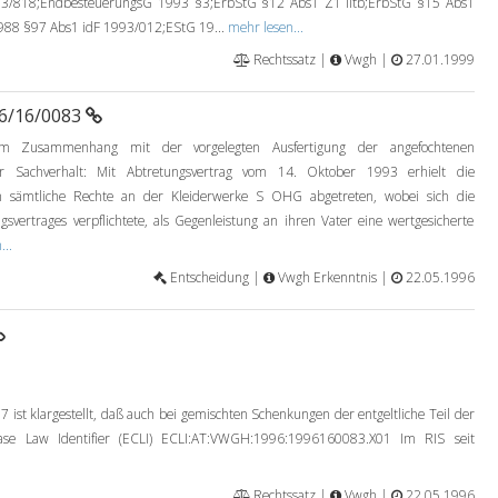
3/818;EndbesteuerungsG 1993 §3;ErbStG §12 Abs1 Z1 litb;ErbStG §15 Abs1
88 §97 Abs1 idF 1993/012;EStG 19...
mehr lesen...
Rechtssatz |
Vwgh |
27.01.1999
96/16/0083
im Zusammenhang mit der vorgelegten Ausfertigung der angefochtenen
iger Sachverhalt: Mit Abtretungsvertrag vom 14. Oktober 1993 erhielt die
n sämtliche Rechte an der Kleiderwerke S OHG abgetreten, wobei sich die
gsvertrages verpflichtete, als Gegenleistung an ihren Vater eine wertgesicherte
...
Entscheidung |
Vwgh Erkenntnis |
22.05.1996
st klargestellt, daß auch bei gemischten Schenkungen der entgeltliche Teil der
ase Law Identifier (ECLI) ECLI:AT:VWGH:1996:1996160083.X01 Im RIS seit
Rechtssatz |
Vwgh |
22.05.1996