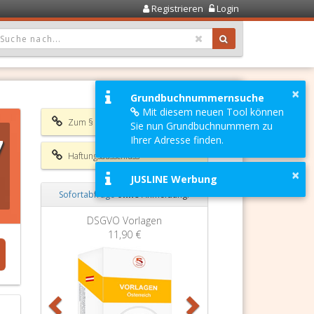
Registrieren
Login
OPDOWN: GEWÄHLTER WERT IST ALLE
×
Grundbuchnummernsuche
Mit diesem neuen Tool können
Zum § 3 GrEStG 1987
Sie nun Grundbuchnummern zu
7
Ihrer Adresse finden.
Haftungsausschluss
×
JUSLINE Werbung
Sofortabfrage
ohne
Anmeldung!
Zurück
Weiter
n
Grundbuchauszug
11,90 €