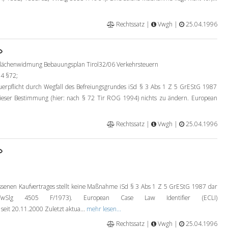
Rechtssatz |
Vwgh |
25.04.1996
chenwidmung Bebauungsplan Tirol32/06 Verkehrsteuern
4 §72;
erpflicht durch Wegfall des Befreiungsgrundes iSd § 3 Abs 1 Z 5 GrEStG 1987
dieser Bestimmung (hier: nach § 72 Tir ROG 1994) nichts zu ändern. European
Rechtssatz |
Vwgh |
25.04.1996
lossenen Kaufvertrages stellt keine Maßnahme iSd § 3 Abs 1 Z 5 GrEStG 1987 dar
wSlg 4505 F/1973). European Case Law Identifier (ECLI)
it 20.11.2000 Zuletzt aktua...
mehr lesen...
Rechtssatz |
Vwgh |
25.04.1996