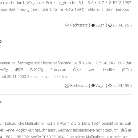
erpflicht durch Wegfall des Befreiungsgrundes iSd § 3 Abs 1 Z 5 GrEStG 1987
dieser Bestimmung (hier: nach § 72 Tir ROG 1994) nichts zu ändern. European
Rechtssatz |
Vwgh |
25.04.1996
lossenen Kaufvertrages stellt keine Maßnahme iSd § 3 Abs 1 Z 5 GrEStG 1987 dar
wSlg 4505 F/1973). European Case Law Identifier (ECLI)
it 20.11.2000 Zuletzt aktua...
mehr lesen...
Rechtssatz |
Vwgh |
25.04.1996
ch behördliche Maßnahmen iSd § 3 Abs 1 Z 5 GrEStG 1987 besteht darin, daß
et, keine Möglichkeit hat, ihr auszuweichen; insbesondere nicht dadurch, daß er
4, 1882, 1883/62, VwSlg 3053 F/1964). Eine solche Maßnahme liegt nicht vor,...