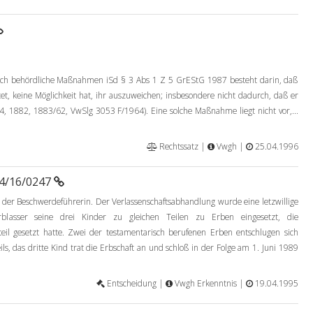
ch behördliche Maßnahmen iSd § 3 Abs 1 Z 5 GrEStG 1987 besteht darin, daß
et, keine Möglichkeit hat, ihr auszuweichen; insbesondere nicht dadurch, daß er
4, 1882, 1883/62, VwSlg 3053 F/1964). Eine solche Maßnahme liegt nicht vor,...
Rechtssatz |
Vwgh |
25.04.1996
94/16/0247
der Beschwerdeführerin. Der Verlassenschaftsabhandlung wurde eine letzwillige
blasser seine drei Kinder zu gleichen Teilen zu Erben eingesetzt, die
teil gesetzt hatte. Zwei der testamentarisch berufenen Erben entschlugen sich
ils, das dritte Kind trat die Erbschaft an und schloß in der Folge am 1. Juni 1989
Entscheidung |
Vwgh Erkenntnis |
19.04.1995