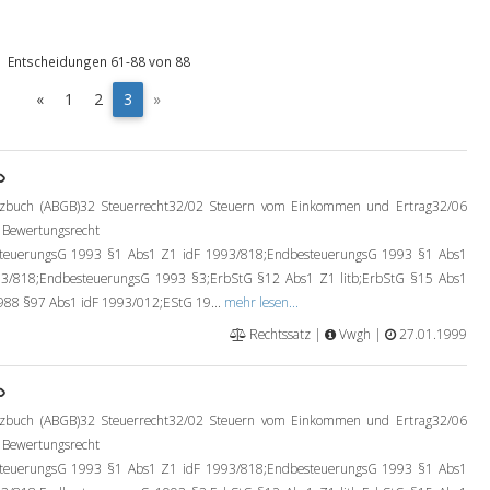
Entscheidungen 61-88 von 88
(
«
1
2
3
»
c
u
r
r
etzbuch (ABGB)32 Steuerrecht32/02 Steuern vom Einkommen und Ertrag32/06
e
n
 Bewertungsrecht
t
euerungsG 1993 §1 Abs1 Z1 idF 1993/818;EndbesteuerungsG 1993 §1 Abs1
)
3/818;EndbesteuerungsG 1993 §3;ErbStG §12 Abs1 Z1 litb;ErbStG §15 Abs1
88 §97 Abs1 idF 1993/012;EStG 19...
mehr lesen...
Rechtssatz |
Vwgh |
27.01.1999
etzbuch (ABGB)32 Steuerrecht32/02 Steuern vom Einkommen und Ertrag32/06
 Bewertungsrecht
euerungsG 1993 §1 Abs1 Z1 idF 1993/818;EndbesteuerungsG 1993 §1 Abs1