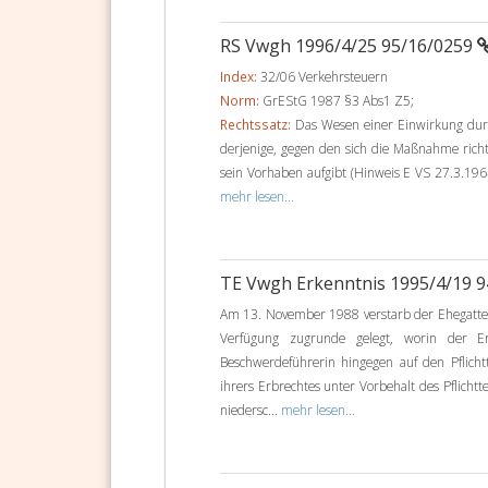
RS Vwgh 1996/4/25 95/16/0259
Index:
32/06 Verkehrsteuern
Norm:
GrEStG 1987 §3 Abs1 Z5;
Rechtssatz:
Das Wesen einer Einwirkung dur
derjenige, gegen den sich die Maßnahme richt
sein Vorhaben aufgibt (Hinweis E VS 27.3.196
mehr lesen...
TE Vwgh Erkenntnis 1995/4/19 
Am 13. November 1988 verstarb der Ehegatte 
Verfügung zugrunde gelegt, worin der Er
Beschwerdeführerin hingegen auf den Pflicht
ihrers Erbrechtes unter Vorbehalt des Pflichtte
niedersc...
mehr lesen...