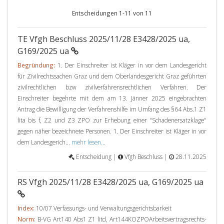
Entscheidungen 1-11 von 11
TE Vfgh Beschluss 2025/11/28 E3428/2025 ua,
G169/2025 ua
Begründung:
1. Der Einschreiter ist Kläger in vor dem Landesgericht
für Zivilrechtssachen Graz und dem Oberlandesgericht Graz geführten
zivilrechtlichen bzw zivilverfahrensrechtlichen Verfahren. Der
Einschreiter begehrte mit dem am 13. Jänner 2025 eingebrachten
Antrag die Bewilligung der Verfahrenshilfe im Umfang des §64 Abs.1 Z1
lita bis f, Z2 und Z3 ZPO zur Erhebung einer "Schadenersatzklage"
gegen näher bezeichnete Personen. 1. Der Einschreiter ist Kläger in vor
dem Landesgerich...
mehr lesen...
Entscheidung |
Vfgh Beschluss |
28.11.2025
RS Vfgh 2025/11/28 E3428/2025 ua, G169/2025 ua
Index:
10/07 Verfassungs- und Verwaltungsgerichtsbarkeit
Norm:
B-VG Art140 Abs1 Z1 litd, Art144KOZPOArbeitsvertragsrechts-