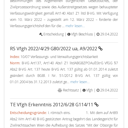
Bestimmungen des Allgemeinen bürgerlichen Gesetzbuches, der
Zivilprozessordnung sowie des Außerstreitgesetzes wegen behaupteter
Verfassungswidrigkeit gemäß Art140 Abs1 Z1 litd B-VG. Mit Verfügung
vom 10. März 2022 – zugestellt am 12. März 2022 – forderte der
Verfassungsgerichtshof den für die ...
mehr lesen...
Entscheidung |
Vfgh Beschluss |
29.04.2022
RS Vfgh 2022/4/29 G80/2022 ua, A9/2022
Index:
10/07 Verfassungs- und Verwaltungsgerichtsbarkeit
Norm:
B-VG Art137, Art140 Abs1 Z1 litdABGBZPOAußStrG VfGG §7
Abs2 B-VG Art. 137 heute B-VG Art. 137 gültig ab 01.01.2014 zuletzt
geändert durch BGBl. I Nr. 51/2012 B-VG Art. 137 gültig von
01.01.2004 bis 31.12.2013 zuletzt ge...
mehr lesen...
Rechtssatz |
Vfgh |
29.04.2022
TE Vfgh Erkenntnis 2012/6/28 G114/11
Entscheidungsgründe:
I. römisch eins. 1. Mit dem auf Art89
Abs2 iVm Art140 B-VG gestützten Antrag begehrt das Landesgericht für
Zivilrechtssachen Wien die Aufhebung des Satzes "Mit der Obsorge für