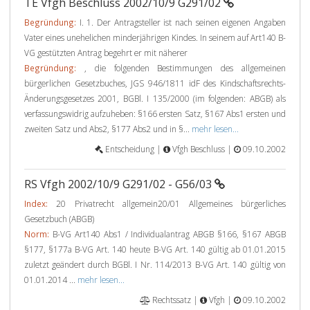
TE Vfgh Beschluss 2002/10/9 G291/02
Begründung:
I. 1. Der Antragsteller ist nach seinen eigenen Angaben
Vater eines unehelichen minderjährigen Kindes. In seinem auf Art140 B-
VG gestützten Antrag begehrt er mit näherer
Begründung:
, die folgenden Bestimmungen des allgemeinen
bürgerlichen Gesetzbuches, JGS 946/1811 idF des Kindschaftsrechts-
Änderungsgesetzes 2001, BGBl. I 135/2000 (im folgenden: ABGB) als
verfassungswidrig aufzuheben: §166 ersten Satz, §167 Abs1 ersten und
zweiten Satz und Abs2, §177 Abs2 und in §...
mehr lesen...
Entscheidung |
Vfgh Beschluss |
09.10.2002
RS Vfgh 2002/10/9 G291/02 - G56/03
Index:
20 Privatrecht allgemein20/01 Allgemeines bürgerliches
Gesetzbuch (ABGB)
Norm:
B-VG Art140 Abs1 / Individualantrag ABGB §166, §167 ABGB
§177, §177a B-VG Art. 140 heute B-VG Art. 140 gültig ab 01.01.2015
zuletzt geändert durch BGBl. I Nr. 114/2013 B-VG Art. 140 gültig von
01.01.2014 ...
mehr lesen...
Rechtssatz |
Vfgh |
09.10.2002