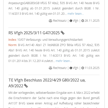
AnpassungsGABGBStGB VfGG §7 Abs2, §35 B-VG Art. 140 heute B-VG
Art. 140 gültig ab 01.01.2015 zuletzt geändert durch BGBl. I Nr.
114/2013 B-VG Art. 140 gültig von 01.01.20...
mehr lesen...
Rechtssatz |
Vfgh |
28.11.2025
RS Vfgh 2025/3/11 G47/2025
Index:
10/07 Verfassungs- und Verwaltungsgerichtsbarkeit
Norm:
B-VG Art140 Abs1 Z1 litdABGB ZPO §86a VfGG §7 Abs2, §35
Abs1 B-VG Art. 140 heute B-VG Art. 140 gültig ab 01.01.2015 zuletzt
geändert durch BGBl. I Nr. 114/2013 B-VG Art. 140 gültig von
01.01.2014 bis 31.12.2014 zuletzt...
mehr lesen...
Rechtssatz |
Vfgh |
11.03.2025
TE Vfgh Beschluss 2022/4/29 G80/2022 ua,
A9/2022
Mit der vorliegenden, selbstverfassten Eingabe vom 4. März 2022 erhebt
die Einschreiterin der Sache nach eine Klage gegen den Bund gemäß
Art137 B-VG sowie einen Antrag auf Aufhebung näher bezeichneter