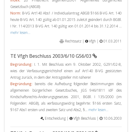
Index:
20 Privatrecht allgemein20/01 Allgemeines bürgerliches
Gesetzbuch (ABGB)
Norm:
B-VG Art140 Abs1 / Individualantrag ABGB §166 B-VG Art. 140
heute B-VG Art. 140 gültig ab 01.01.2015 zuletzt geändert durch BGBl.
I Nr. 114/2013 B-VG Art. 140 gültig von 01.01.2014 bis 31.12.2014 ...
mehr lesen...
Rechtssatz |
Vfgh |
01.03.2011
TE Vfgh Beschluss 2003/6/10 G56/03
Begründung:
I. 1. Mit Beschluss vom 9. Oktober 2002, G291/02-8,
wies der Verfassungsgerichtshof einen auf Art140 B-VG gestützten
Antrag zurück, in dem der Antragsteller mit näherer
Begründung:
bereits die Aufhebung folgender Bestimmungen des
allgemeinen bürgerlichen Gesetzbuches, JGS 946/1811 idF des
Kindschaftsrechts-Änderungsgesetzes 2001, BGBl. I 135/2000 (im
Folgenden: ABGB), als verfassungswidrig begehrte: §166 ersten Satz,
§167 Abs1 ersten und zweiten Satz und Abs2, §...
mehr lesen...
Entscheidung |
Vfgh Beschluss |
10.06.2003