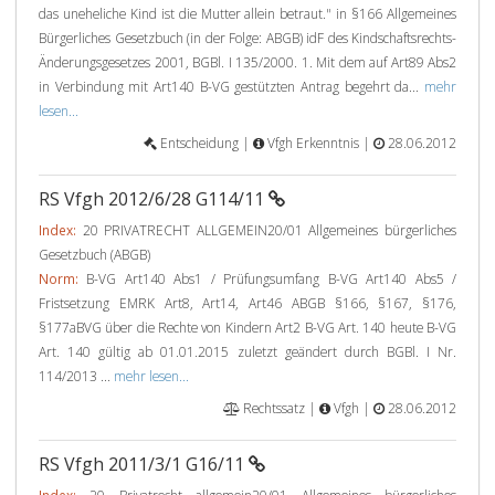
das uneheliche Kind ist die Mutter allein betraut." in §166 Allgemeines
Bürgerliches Gesetzbuch (in der Folge: ABGB) idF des Kindschaftsrechts-
Änderungsgesetzes 2001, BGBl. I 135/2000. 1. Mit dem auf Art89 Abs2
in Verbindung mit Art140 B-VG gestützten Antrag begehrt da...
mehr
lesen...
Entscheidung |
Vfgh Erkenntnis |
28.06.2012
RS Vfgh 2012/6/28 G114/11
Index:
20 PRIVATRECHT ALLGEMEIN20/01 Allgemeines bürgerliches
Gesetzbuch (ABGB)
Norm:
B-VG Art140 Abs1 / Prüfungsumfang B-VG Art140 Abs5 /
Fristsetzung EMRK Art8, Art14, Art46 ABGB §166, §167, §176,
§177aBVG über die Rechte von Kindern Art2 B-VG Art. 140 heute B-VG
Art. 140 gültig ab 01.01.2015 zuletzt geändert durch BGBl. I Nr.
114/2013 ...
mehr lesen...
Rechtssatz |
Vfgh |
28.06.2012
RS Vfgh 2011/3/1 G16/11