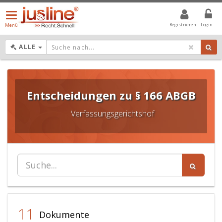
Menü
öffnen/schließen
Registrieren
Login
Menü
DROPDOWN: GEWÄHLTER WERT IST ALLE
ALLE
Entscheidungen zu § 166 ABGB
Verfassungsgerichtshof
11
Dokumente