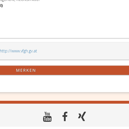
I)
http://www.vfgh.gv.at
MERKEN