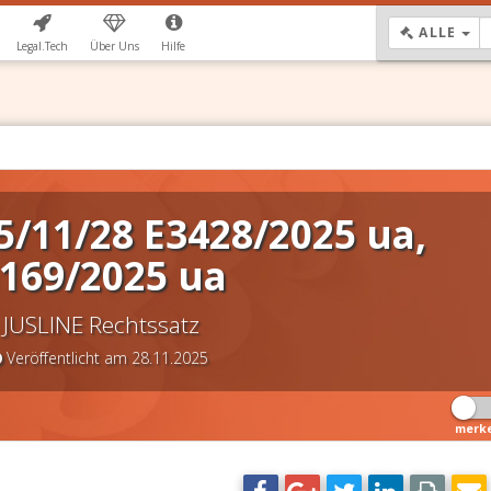
DR
ALLE
Legal.Tech
Über Uns
Hilfe
5/11/28 E3428/2025 ua,
169/2025 ua
JUSLINE Rechtssatz
Veröffentlicht am 28.11.2025
merk