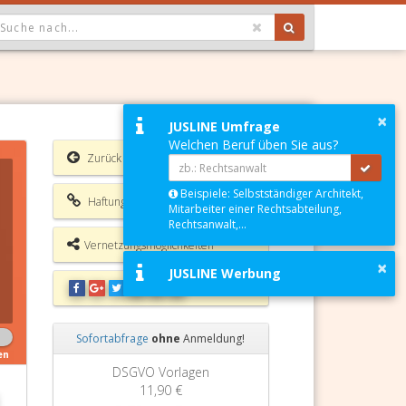
OPDOWN: GEWÄHLTER WERT IST ALLE
×
JUSLINE Umfrage
Welchen Beruf üben Sie aus?
Zurück
Beispiele: Selbstständiger Architekt,
Haftungsausschluss
Mitarbeiter einer Rechtsabteilung,
Rechtsanwalt,...
Vernetzungsmöglichkeiten
×
JUSLINE Werbung
Sofortabfrage
ohne
Anmeldung!
en
Zurück
Weiter
DSGVO Vorlagen
11,90 €