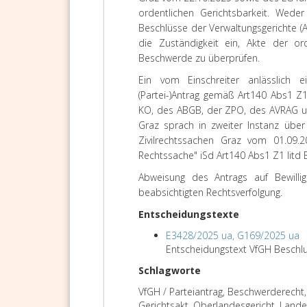
ordentlichen Gerichtsbarkeit. Wede
Beschlüsse der Verwaltungsgerichte (
die Zuständigkeit ein, Akte der or
Beschwerde zu überprüfen.
Ein vom Einschreiter anlässlich e
(Partei-)Antrag gemäß Art140 Abs1 Z
KO, des ABGB, der ZPO, des AVRAG un
Graz sprach in zweiter Instanz übe
Zivilrechtssachen Graz vom 01.09.2
Rechtssache" iSd Art140 Abs1 Z1 litd 
Abweisung des Antrags auf Bewillig
beabsichtigten Rechtsverfolgung.
Entscheidungstexte
E3428/2025 ua, G169/2025 ua
Entscheidungstext VfGH Beschl
Schlagworte
VfGH / Parteiantrag, Beschwerderecht, 
Gerichtsakt, Oberlandesgericht, Lande