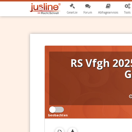
Gesetze
Forum
Abfrageservices
Tools
RS Vfgh 202
G
beobachten