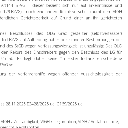
r Art144 B?VG – dieser bezieht sich nur auf Erkenntnisse und
Art129 B?VG) – noch eine andere Rechtsvorschrift räumt dem VfGH
dentlichen Gerichtsbarkeit auf Grund einer an ihn gerichteten
ines Beschlusses des OLG Graz gestellter (selbstverfasster)
1 litd B?VG auf Aufhebung näher bezeichneter Bestimmungen der
d des StGB wegen Verfassungswidrigkeit ist unzulässig: Das OLG
r den Rekurs des Einschreiters gegen den Beschluss des LG für
025 ab. Es liegt daher keine "in erster Instanz entschiedene
B?VG vor.
ung der Verfahrenshilfe wegen offenbar Aussichtslosigkeit der
uss 28.11.2025 E3428/2025 ua, G169/2025 ua
VfGH / Zuständigkeit, VfGH / Legitimation, VfGH / Verfahrenshilfe,
sgericht, Rechtsmittel