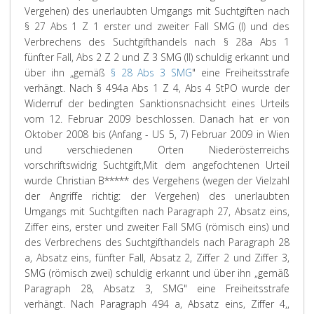
Vergehen) des unerlaubten Umgangs mit Suchtgiften nach
§ 27 Abs 1 Z 1 erster und zweiter Fall SMG (I) und des
Verbrechens des Suchtgifthandels nach § 28a Abs 1
fünfter Fall, Abs 2 Z 2 und Z 3 SMG (II) schuldig erkannt und
über ihn „gemäß
§ 28 Abs 3 SMG
" eine Freiheitsstrafe
verhängt. Nach § 494a Abs 1 Z 4, Abs 4 StPO wurde der
Widerruf der bedingten Sanktionsnachsicht eines Urteils
vom 12. Februar 2009 beschlossen. Danach hat er von
Oktober 2008 bis (Anfang - US 5, 7) Februar 2009 in Wien
und verschiedenen Orten Niederösterreichs
vorschriftswidrig Suchtgift,
Mit dem angefochtenen Urteil
wurde Christian B***** des Vergehens (wegen der Vielzahl
der Angriffe richtig: der Vergehen) des unerlaubten
Umgangs mit Suchtgiften nach Paragraph 27, Absatz eins,
Ziffer eins, erster und zweiter Fall SMG (römisch eins) und
des Verbrechens des Suchtgifthandels nach Paragraph 28
a, Absatz eins, fünfter Fall, Absatz 2, Ziffer 2 und Ziffer 3,
SMG (römisch zwei) schuldig erkannt und über ihn „gemäß
Paragraph 28, Absatz 3, SMG" eine Freiheitsstrafe
verhängt. Nach Paragraph 494 a, Absatz eins, Ziffer 4,,