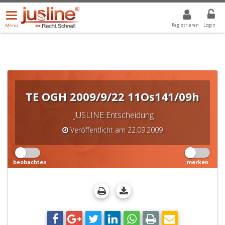
Menü
DROPDOWN: GEWÄHLTER WERT IST ALLE
ALLE
öffnen/schließen
Registrieren
Login
Menü
TE OGH 2009/9/22 11Os141/09h
JUSLINE Entscheidung
Veröffentlicht am 22.09.2009
beobachten
merken