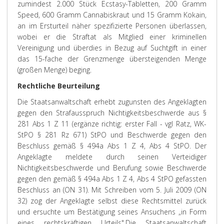
zumindest 2.000 Stück Ecstasy-Tabletten, 200 Gramm
Speed, 600 Gramm Cannabiskraut und 15 Gramm Kokain,
an im Ersturteil näher spezifizierte Personen überlassen,
wobei er die Straftat als Mitglied einer kriminellen
Vereinigung und überdies in Bezug auf Suchtgift in einer
das 15-fache der Grenzmenge übersteigenden Menge
(großen Menge) beging.
Rechtliche Beurteilung
Die Staatsanwaltschaft erhebt zugunsten des Angeklagten
gegen den Strafausspruch Nichtigkeitsbeschwerde aus §
281 Abs 1 Z 11 (ergänze richtig: erster Fall - vgl Ratz, WK-
StPO § 281 Rz 671) StPO und Beschwerde gegen den
Beschluss gemäß § 494a Abs 1 Z 4, Abs 4 StPO. Der
Angeklagte meldete durch seinen Verteidiger
Nichtigkeitsbeschwerde und Berufung sowie Beschwerde
gegen den gemäß § 494a Abs 1 Z 4, Abs 4 StPO gefassten
Beschluss an (ON 31). Mit Schreiben vom 5. Juli 2009 (ON
32) zog der Angeklagte selbst diese Rechtsmittel zurück
und ersuchte um Bestätigung seines Ansuchens „in Form
eines rechtskräftigen Urteils".
Die Staatsanwaltschaft