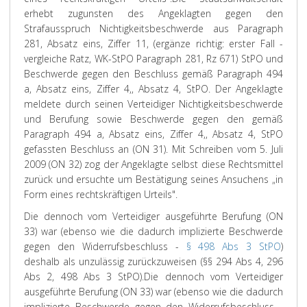
erhebt zugunsten des Angeklagten gegen den
Strafausspruch Nichtigkeitsbeschwerde aus Paragraph
281, Absatz eins, Ziffer 11, (ergänze richtig: erster Fall -
vergleiche Ratz, WK-StPO Paragraph 281, Rz 671) StPO und
Beschwerde gegen den Beschluss gemäß Paragraph 494
a, Absatz eins, Ziffer 4,, Absatz 4, StPO. Der Angeklagte
meldete durch seinen Verteidiger Nichtigkeitsbeschwerde
und Berufung sowie Beschwerde gegen den gemäß
Paragraph 494 a, Absatz eins, Ziffer 4,, Absatz 4, StPO
gefassten Beschluss an (ON 31). Mit Schreiben vom 5. Juli
2009 (ON 32) zog der Angeklagte selbst diese Rechtsmittel
zurück und ersuchte um Bestätigung seines Ansuchens „in
Form eines rechtskräftigen Urteils".
Die dennoch vom Verteidiger ausgeführte Berufung (ON
33) war (ebenso wie die dadurch implizierte Beschwerde
gegen den Widerrufsbeschluss -
§ 498 Abs 3 StPO
)
deshalb als unzulässig zurückzuweisen (§§ 294 Abs 4, 296
Abs 2, 498 Abs 3 StPO).
Die dennoch vom Verteidiger
ausgeführte Berufung (ON 33) war (ebenso wie die dadurch
implizierte Beschwerde gegen den Widerrufsbeschluss -