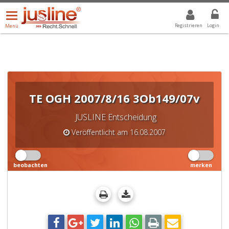
Menü
DROPDOWN: GEWÄHLTER WERT IST ALLE
ALLE
öffnen/schließen
Registrieren
Login
Menü
TE OGH 2007/8/16 3Ob149/07v
JUSLINE Entscheidung
Veröffentlicht am 16.08.2007
beobachten
merken