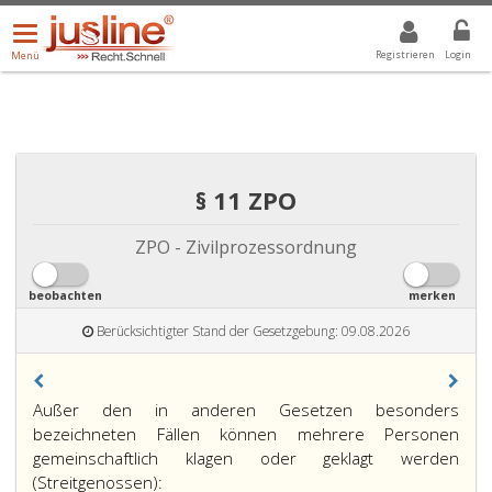
Menü
DROPDOWN: GEWÄHLTER WERT IST ALLE
ALLE
öffnen/schließen
Registrieren
Login
Menü
§ 11 ZPO
ZPO - Zivilprozessordnung
beobachten
merken
Berücksichtigter Stand der Gesetzgebung: 09.08.2026
Außer den in anderen Gesetzen besonders
bezeichneten Fällen können mehrere Personen
gemeinschaftlich klagen oder geklagt werden
(Streitgenossen):