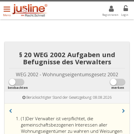
Menü
DROPDOWN: GEWÄHLTER WERT IST ALLE
ALLE
öffnen/schließen
Registrieren
Login
Menü
§ 20 WEG 2002 Aufgaben und
Befugnisse des Verwalters
WEG 2002 - Wohnungseigentumsgesetz 2002
beobachten
merken
Berücksichtigter Stand der Gesetzgebung: 08.08.2026
Absatz
(1)
Der Verwalter ist verpflichtet, die
eins
gemeinschaftsbezogenen Interessen aller
Wohnungseigentümer zu wahren und Weisungen