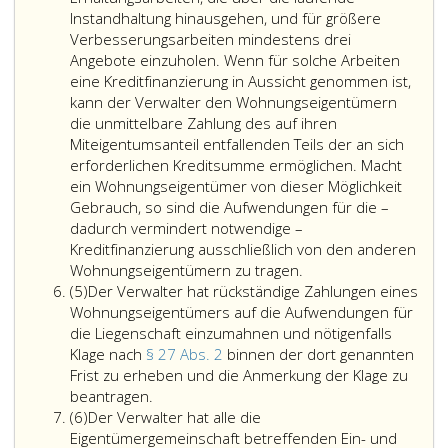
Vorausschau
der
und
sowie
Instandhaltung hinausgehen, und für größere
zur
Verwalter
dabei
gegebe
Verbesserungsarbeiten mindestens drei
Kenntnis
dafür
insbesonder
nach
Angebote einzuholen. Wenn für solche Arbeiten
zu
zu
auch
den
eine Kreditfinanzierung in Aussicht genommen ist,
bringen,
sorgen,
die
Regel
kann der Verwalter den Wohnungseigentümern
in
dass
nach
des
die unmittelbare Zahlung des auf ihren
der
ein
außen
Heizk
Miteigentumsanteil entfallenden Teils der an sich
die
höchstens
unbeschränk
die
erforderlichen Kreditsumme ermöglichen. Macht
in
zehn
Vertretung
Abrec
ein Wohnungseigentümer von dieser Möglichkeit
absehbarer
Jahre
der
über
Gebrauch, so sind die Aufwendungen für die –
Zeit
alter
Eigentümerg
die
dadurch vermindert notwendige –
notwendigen,
Energieausweis
zu;
Heiz-
Kreditfinanzierung ausschließlich von den anderen
über
nach
im
und
Wohnungseigentümern zu tragen.
Absatz
die
Paragraph
Rahmen
Warmw
(5)
Der Verwalter hat rückständige Zahlungen eines
5
laufende
2,
dieser
zu
Wohnungseigentümers auf die Aufwendungen für
Instandhaltung
Ziffer
Vertretung
legen.
die Liegenschaft einzumahnen und nötigenfalls
hinausgehenden
3,
ist
Klage nach
§ 27 Abs. 2
binnen der dort genannten
Erhaltungsarbeiten
EAVG
er
Frist zu erheben und die Anmerkung der Klage zu
und
Der
für
auch
beantragen.
Absatz
die
Verwalter
das
zur
(6)
Der Verwalter hat alle die
6
in
hat
gesamte
Bestellung
Eigentümergemeinschaft betreffenden Ein- und