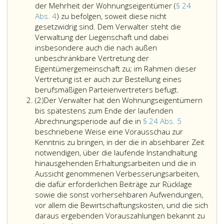
der Mehrheit der Wohnungseigentümer (
§ 24
Abs. 4
) zu befolgen, soweit diese nicht
gesetzwidrig sind. Dem Verwalter steht die
Verwaltung der Liegenschaft und dabei
insbesondere auch die nach außen
unbeschränkbare Vertretung der
Eigentümergemeinschaft zu; im Rahmen dieser
Vertretung ist er auch zur Bestellung eines
Der
berufsmäßigen Parteienvertreters befugt.
Absatz
Verwalter
(2)
Der Verwalter hat den Wohnungseigentümern
2
ist
bis spätestens zum Ende der laufenden
verpflichtet,
Abrechnungsperiode auf die in
§ 24 Abs. 5
die
beschriebene Weise eine Vorausschau zur
gemeinschaf
Kenntnis zu bringen, in der die in absehbarer Zeit
Interessen
notwendigen, über die laufende Instandhaltung
aller
hinausgehenden Erhaltungsarbeiten und die in
Wohnungsei
Aussicht genommenen Verbesserungsarbeiten,
zu
die dafür erforderlichen Beiträge zur Rücklage
wahren
sowie die sonst vorhersehbaren Aufwendungen,
und
vor allem die Bewirtschaftungskosten, und die sich
Weisungen
daraus ergebenden Vorauszahlungen bekannt zu