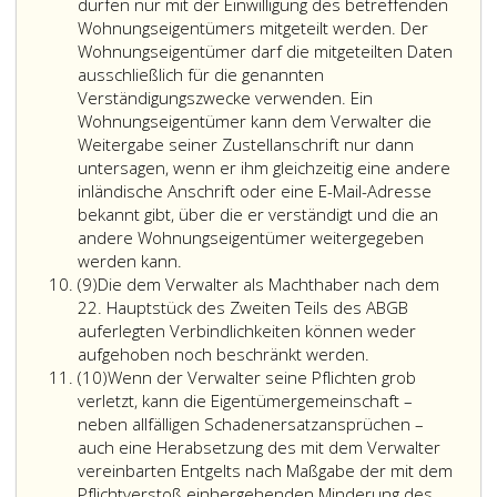
daraus
dort
Inhalt
dürfen nur mit der Einwilligung des betreffenden
ergebenden
genannten
des
Wohnungseigentümers mitgeteilt werden. Der
Vorauszahlungen
Frist
Verwaltungsvertrags,
Wohnungseigentümer darf die mitgeteilten Daten
bekannt
zu
besonders
ausschließlich für die genannten
zu
erheben
über
Verständigungszwecke verwenden. Ein
geben
und
die
Wohnungseigentümer kann dem Verwalter die
sind.
die
Entgeltvereinbarungen
Weitergabe seiner Zustellanschrift nur dann
Anmerkung
und
untersagen, wenn er ihm gleichzeitig eine andere
der
den
inländische Anschrift oder eine E-Mail-Adresse
Klage
Umfang
bekannt gibt, über die er verständigt und die an
zu
der
andere Wohnungseigentümer weitergegeben
beantragen.
vereinbarten
werden kann.
Absatz
Leistungen,
(9)
Die dem Verwalter als Machthaber nach dem
9
und
22. Hauptstück des Zweiten Teils des ABGB
im
auferlegten Verbindlichkeiten können weder
Fall
aufgehoben noch beschränkt werden.
Absatz
einer
(10)
Wenn der Verwalter seine Pflichten grob
10
schriftlichen
verletzt, kann die Eigentümergemeinschaft –
Willensbildung
neben allfälligen Schadenersatzansprüchen –
(Paragraph
auch eine Herabsetzung des mit dem Verwalter
24,
vereinbarten Entgelts nach Maßgabe der mit dem
Absatz
Pflichtverstoß einhergehenden Minderung des