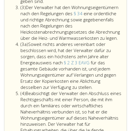
Der
der
geben sind.
Absatz
Verwalter
Mehrheit
(3)
Der Verwalter hat den Wohnungseigentümern
3
hat
der
nach den Regelungen des
§ 34
eine ordentliche
den
Wohnungsei
und richtige Abrechnung sowie gegebenenfalls
Wohnungseigentümern
(Paragraph
nach den Regelungen des
bis
24,
Heizkostenabrechnungsgesetzes die Abrechnung
spätestens
Absatz
Der
über die Heiz- und Warmwasserkosten zu legen.
Absatz
zum
4,)
Verwal
(3a)
Soweit nichts anderes vereinbart oder
3
Ende
zu
hat
beschlossen wird, hat der Verwalter dafür zu
a
der
befolgen,
den
sorgen, dass ein höchstens zehn Jahre alter
laufenden
soweit
Wohnu
Energieausweis nach
§ 2 Z 3 EAVG
für das
Abrechnungsperiode
diese
nach
gesamte Gebäude vorhanden ist, und jedem
auf
nicht
den
Wohnungseigentümer auf Verlangen und gegen
die
gesetzwidrig
Regel
Ersatz der Kopierkosten eine Ablichtung
in
Soweit
sind.
des
desselben zur Verfügung zu stellen.
Absatz
Paragraph
nichts
Dem
Parag
(4)
Beabsichtigt der Verwalter den Abschluss eines
4
24,
anderes
Verwalter
34,
Rechtsgeschäfts mit einer Person, die mit ihm
Absatz
vereinbart
steht
eine
durch ein familiäres oder wirtschaftliches
5,
oder
die
ordent
Naheverhältnis verbunden ist, so hat er die
beschriebene
beschlossen
Verwaltung
und
Wohnungseigentümer auf dieses Naheverhältnis
Weise
wird,
der
richtig
hinzuweisen. Der Verwalter hat für
eine
hat
Liegenschaft
Abrec
Erhaltungsarbeiten, die über die laufende