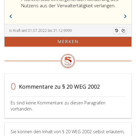
eins,)
Nutzens aus der Verwaltertätigkeit verlangen.
über
das
Stimmverhalten
der
In Kraft seit 01.07.2022 bis 31.12.9999
anderen
MERKEN
Wohnungseigentümer
zu
geben.
0
Kommentare zu § 20 WEG 2002
Es sind keine Kommentare zu diesen Paragrafen
vorhanden.
Sie können den Inhalt von § 20 WEG 2002 selbst erläutern,