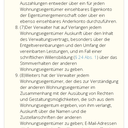
Aussicht
rückständige
Gebäude
eines
Auszahlungen entweder über ein für jeden
genommenen
Zahlungen
vorhanden
berufsmäßig
Wohnungseigentümer einsehbares Eigenkonto
Verbesserungsarbeiten,
eines
ist,
Parteienvert
der Eigentümergemeinschaft oder über ein
die
Wohnungseigentümers
und
befugt.
ebenso einsehbares Anderkonto durchzuführen.
Absatz
dafür
auf
jedem
(7)
Der Verwalter hat auf Verlangen jedem
7
erforderlichen
die
Wohnungseigentü
Wohnungseigentümer Auskunft über den Inhalt
Beiträge
Aufwendungen
auf
des Verwaltungsvertrags, besonders über die
zur
für
Verlangen
Entgeltvereinbarungen und den Umfang der
Rücklage
die
und
vereinbarten Leistungen, und im Fall einer
sowie
Liegenschaft
gegen
schriftlichen Willensbildung (
§ 24 Abs. 1
) über das
die
einzumahnen
Ersatz
Stimmverhalten der anderen
sonst
und
Der
der
Wohnungseigentümer zu geben.
Absatz
vorhersehbaren
nötigenfalls
Verwalter
Kopierkosten
(8)
Weiters hat der Verwalter jedem
8
Aufwendungen,
Klage
hat
eine
Wohnungseigentümer, der dies zur Verständigung
vor
nach
auf
Ablichtung
der anderen Wohnungseigentümer im
allem
Paragraph
Verlangen
desselben
Zusammenhang mit der Ausübung von Rechten
die
27,
jedem
zur
und Gestaltungsmöglichkeiten, die sich aus dem
Bewirtschaftungskosten,
Absatz
Wohnungseigentümer
Verfügung
Wohnungseigentum ergeben, von ihm verlangt,
und
2,
Auskunft
zu
Auskunft über die Namen und die
die
binnen
über
stellen.
Zustellanschriften der anderen
sich
der
den
Wohnungseigentümer zu geben; E-Mail-Adressen