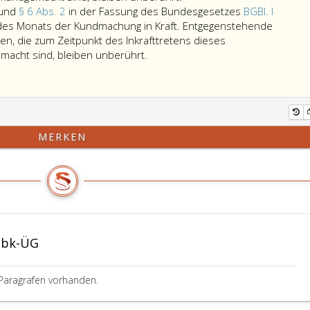
und
§ 6 Abs. 2
in der Fassung des Bundesgesetzes
BGBl. I
 des Monats der Kundmachung in Kraft. Entgegenstehende
, die zum Zeitpunkt des Inkrafttretens dieses
Der
acht sind, bleiben unberührt.
Gesetzestitel,
Paragraph
4,
Absatz
2
MERKEN
und
Paragraph
6,
Absatz
2,
in
der
Gbk-ÜG
Fassung
des
Bundesgesetzes
Paragrafen vorhanden.
Bundesgesetzblatt
Teil