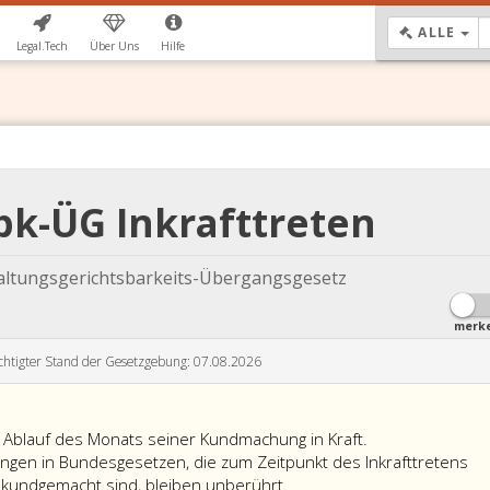
DR
ALLE
Legal.Tech
Über Uns
Hilfe
bk-ÜG Inkrafttreten
ltungsgerichtsbarkeits-Übergangsgesetz
merk
chtigter Stand der Gesetzgebung: 07.08.2026
t Ablauf des Monats seiner Kundmachung in Kraft.
en in Bundesgesetzen, die zum Zeitpunkt des Inkrafttretens
kundgemacht sind, bleiben unberührt.