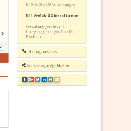
§ 10 VwGbk-ÜG Verweisungen
§ 11 VwGbk-ÜG Inkrafttreten
Verwaltungsgerichtsbarkeits-
Übergangsgesetz (VwGbk-ÜG)
Fundstelle
Haftungsausschluss
Vernetzungsmöglichkeiten