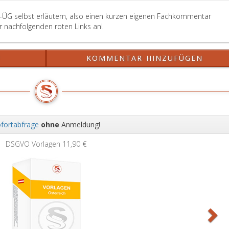
eins,
Nr. 122
-ÜG selbst erläutern, also einen kurzen eigenen Fachkommentar
aus
er nachfolgenden roten Links an!
2013,
treten
mit
?
KOMMENTAR HINZUFÜGEN
Ablauf
des
Monats
der
Kundmachung
in
fortabfrage
ohne
Anmeldung!
Kraft.
Wei
Entgegenstehende
DSGVO Vorlagen
11,90 €
Bestimmungen
in
Bundesgesetzen,
die
zum
Zeitpunkt
des