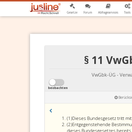
Gesetze
Forum
Abfrageservices
Tools
§ 11 VwG
VwGbk-ÜG - Verwa
beobachten
Berücksi
Absatz
(1)
Dieses Bundesgesetz tritt mi
eins
Absatz
(2)
Entgegenstehende Bestimmung
2
dieses Bundesgesetzes bereits 