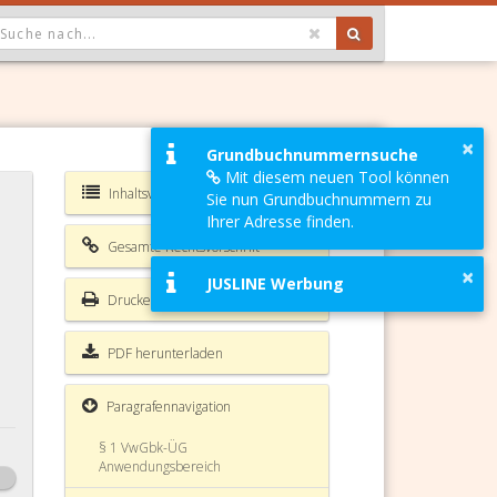
OPDOWN: GEWÄHLTER WERT IST ALLE
×
Grundbuchnummernsuche
Mit diesem neuen Tool können
Inhaltsverzeichnis VwGbk-ÜG
Sie nun Grundbuchnummern zu
Ihrer Adresse finden.
Gesamte Rechtsvorschrift
×
JUSLINE Werbung
Drucken
PDF herunterladen
Paragrafennavigation
§ 1 VwGbk-ÜG
Anwendungsbereich