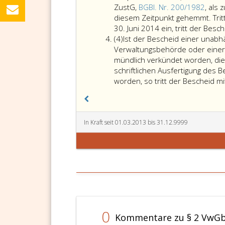
ZustG,
BGBl. Nr. 200/1982
, als 
diesem Zeitpunkt gehemmt. Tritt
30. Juni 2014 ein, tritt der Bes
Absatz
(4)
Ist der Bescheid einer unab
4
Verwaltungsbehörde oder einer
mündlich verkündet worden, die 
schriftlichen Ausfertigung des 
worden, so tritt der Bescheid mi
In Kraft seit 01.03.2013 bis 31.12.9999
0
Kommentare zu § 2 VwG