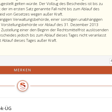
einer
(im
zugestellt gelten würde. Der Vollzug des Bescheides ist bis zu
anderen
Folgenden:
 der im ersten Satz genannte Fall nicht bis zum Ablauf des
als
unabhängige
Wird
cheid von Gesetzes wegen außer Kraft.
in
Verwaltungsbehörden),
durch
hängigen Verwaltungsbehörde, einer sonstigen unabhängigen
Absatz
einer
die
 Vorstellungsbehörde vor Ablauf des 31. Dezember 2013
eins,
in
Zustellung
Zustellung einer den Beginn der Rechtsmittelfrist auslösenden
genannten
der
der
Bescheides jedoch bis zum Ablauf dieses Tages nicht veranlasst
Verwaltungsbehörde,
Anlage
Lauf
t Ablauf dieses Tages außer Kraft.
die
zum
einer
mit
Bundes-
Frist
Ende
Verfassungsgesetz
bestimmt,
des
–
so
31. Dezember
B-
beginnt
MERKEN
2013
VG,
diese
zur
Bundesgesetzblatt
Frist
Erlassung
Nr. 1
mit
dieses
aus
jenem
Bescheides
1930,,
Zeitpunkt
zuständig
genannten
zu
ist,
Verwaltungsbehörde
laufen,
bk-ÜG
die
(im
in