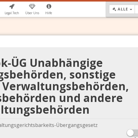
DR
ALLE
Legal.Tech
Über Uns
Hilfe
bk-ÜG Unabhängige
gsbehörden, sonstige
 Verwaltungsbehörden,
gsbehörden und andere
ltungsbehörden
ltungsgerichtsbarkeits-Übergangsgesetz