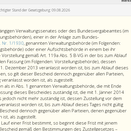
merk
chtigter Stand der Gesetzgebung: 09.08.2026
hängigen Verwaltungssenates oder des Bundesvergabeamtes (im
ungsbehörden), einer in der Anlage zum Bundes-
. Nr. 1/1930
, genannten Verwaltungsbehörde (im Folgenden:
gsbehörde) oder einer Aufsichtsbehörde in einem bei ihr
Vorstellung gemäß Art. 119a Abs. 5 B-VG in der bis zum Ablauf
en Fassung (im Folgenden: Vorstellungsbehörde), dessen
31. Dezember 2013 veranlasst worden ist, bis zum Ablauf dieses
rden, so gilt dieser Bescheid dennoch gegenüber allen Parteien,
Ist
eranlasst worden ist, als zugestellt.
der
en als in Abs. 1 genannten Verwaltungsbehörde, die mit Ende
Bescheid
sung dieses Bescheides zuständig ist, die mit 1. Jänner 2014
eines
 jedoch nicht mehr zuständig ist, dessen Zustellung vor dem
unabhängigen
ranlasst worden ist, bis zum Ablauf dieses Tages nicht gültig
Verwaltungssenates
er Bescheid dennoch gegenüber allen Parteien, denen gegenüber
Ist
oder
ist, als zugestellt.
der
des
 Lauf einer Frist bestimmt, so beginnt diese Frist mit jenem
Bescheid
Bundesvergabeamtes
r Bescheid gemäß den Bestimmungen des Zustellgesetzes –