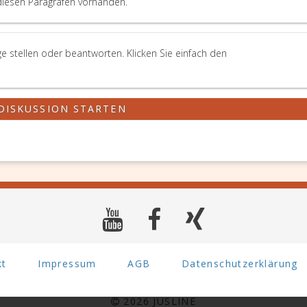
diesen Paragrafen vorhanden.
Parteien,
denen
gegenüber
die
 stellen oder beantworten. Klicken Sie einfach den
Zustellung
veranlasst
worden
ist,
DISKUSSION STARTEN
als
zugestellt.
kt
Impressum
AGB
Datenschutzerklärung
2026 JUSLINE