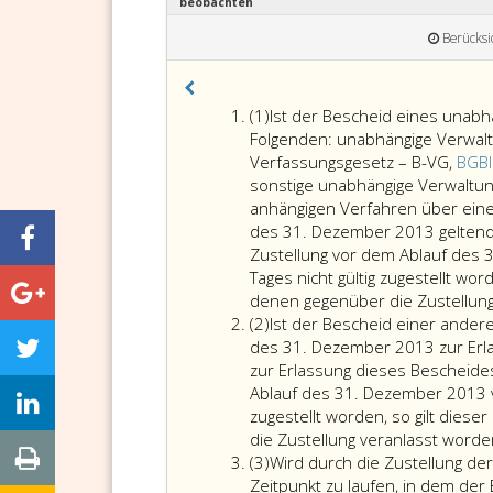
beobachten
Berücksi
Absatz
(1)
Ist der Bescheid eines unab
eins
Folgenden: unabhängige Verwalt
Verfassungsgesetz – B-VG,
BGBl
sonstige unabhängige Verwaltun
anhängigen Verfahren über eine 
des 31. Dezember 2013 geltend
Zustellung vor dem Ablauf des 
Tages nicht gültig zugestellt wo
denen gegenüber die Zustellung v
Absatz
(2)
Ist der Bescheid einer ander
2
des 31. Dezember 2013 zur Erlas
zur Erlassung dieses Bescheides
Ablauf des 31. Dezember 2013 ve
zugestellt worden, so gilt dies
die Zustellung veranlasst worden 
Absatz
(3)
Wird durch die Zustellung der
3
Zeitpunkt zu laufen, in dem de