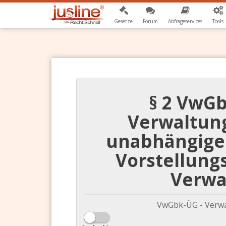
Gesetze
Forum
Abfrageservices
Tools
§ 2 VwG
Verwaltun
unabhängige
Vorstellun
Verwa
VwGbk-ÜG - Verwa