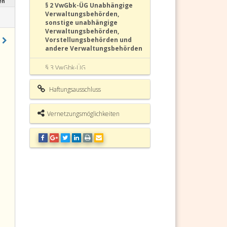
en
§ 2 VwGbk-ÜG Unabhängige
Verwaltungsbehörden,
sonstige unabhängige
Verwaltungsbehörden,
Vorstellungsbehörden und
andere Verwaltungsbehörden
§ 3 VwGbk-ÜG
Verwaltungsgerichte
Haftungsausschluss
§ 4 VwGbk-ÜG
Verwaltungsgerichtshof
Vernetzungsmöglichkeiten
§ 5 VwGbk-ÜG Beim
Verwaltungsgerichtshof anhängige
Verfahren über Beschwerden
wegen Verletzung der
Entscheidungspflicht
§ 6 VwGbk-ÜG
Verfassungsgerichtshof
§ 7 VwGbk-ÜG Beschwerden gegen
Entscheidungen des
Asylgerichtshofes