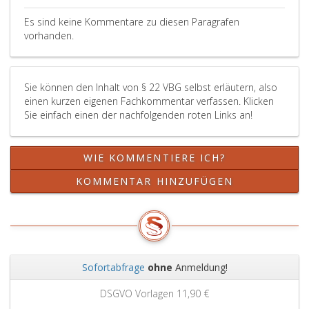
Dienststand
des
zu
das
Vertragsbediensteten,
bemessen,
Es sind keine Kommentare zu diesen Paragrafen
Bestehen
vorhanden.
der
des
seinem
Dienstverhältnisses
durchschnittli
des
Beschäftigung
Sie können den Inhalt von § 22 VBG selbst erläutern, also
Vertragsbediensteten
in
einen kurzen eigenen Fachkommentar verfassen. Klicken
seinem
Sie einfach einen der nachfolgenden roten Links an!
bisherigen
Dienstverhältn
entspricht.
WIE KOMMENTIERE ICH?
Dem
Übertritt
KOMMENTAR HINZUFÜGEN
oder
der
Versetzung
in
den
Sofortabfrage
ohne
Anmeldung!
Ruhestand
im
Zurück
Weit
DSGVO Vorlagen
11,90 €
Sinne