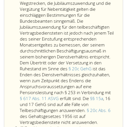
Wegstrecken, die Jubiläumszuwendung und die
Vergütung für Nebentätigkeit gelten die
einschlägigen Bestimmungen für die
Bundesbeamten sinngemäß. Die
Jubiläumszuwendung für den teilbeschäftigten
Vertragsbediensteten ist jedoch nach jenem Teil
des seiner Einstufung entsprechenden
Monatsentgeltes zu bemessen, der seinem
durchschnittlichen Beschäftigungsausmaß in
seinem bisherigen Dienstverhältnis entspricht.
Dem Übertritt oder der Versetzung in den
Ruhestand im Sinne des
§ 20c GehG
ist das
Enden des Dienstverhältnisses gleichzuhalten,
wenn zum Zeitpunkt des Endens die
Anspruchsvoraussetzungen auf eine
Pensionsleistung nach § 253 in Verbindung mit
§ 617 Abs. 11 ASVG
erfüllt sind. Die
§§ 15a
, 16
und 17 GehG sind auf alle Fälle von
Teilbeschäftigungen anzuwenden.
§ 20c Abs. 6
des Gehaltsgesetzes 1956 ist auf
Für
Vertragsbedienstete nicht anzuwenden.