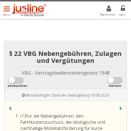
Menü
DROPDOWN: GEWÄHLTER WERT IST ALLE
ALLE
öffnen/schließen
Registrieren
Login
Menü
§ 22 VBG Nebengebühren, Zulagen
und Vergütungen
VBG - Vertragsbedienstetengesetz 1948
beobachten
merken
Berücksichtigter Stand der Gesetzgebung: 06.08.2026
Absatz
(1)
Für die Nebengebühren, den
eins
Fahrtkostenzuschuss, die ökologische und
nachhaltige Mobilitätsförderung für kurze