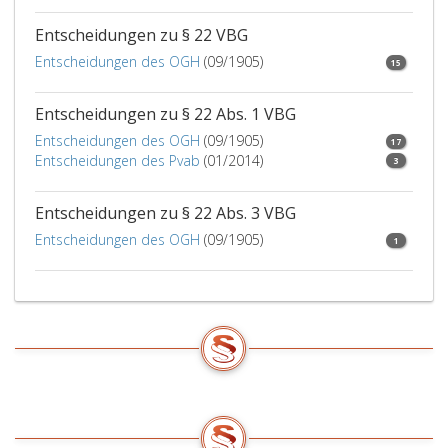
Paragraph
Entscheidungen zu § 22 VBG
253,
in
Entscheidungen des OGH
(09/1905)
15
Verbindung
mit
Entscheidungen zu § 22 Abs. 1 VBG
Paragraph
Entscheidungen des OGH
(09/1905)
617,
17
Entscheidungen des Pvab
(01/2014)
Absatz
3
11,
ASVG
Entscheidungen zu § 22 Abs. 3 VBG
erfüllt
Entscheidungen des OGH
(09/1905)
1
sind.
Die
Paragraphen
15
a,,
16
und
17
GehG
sind