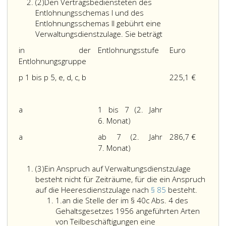
Absatz
die
(2)
Den Vertragsbediensteten des
2
Nebengebühre
Entlohnungsschemas I und des
den
Entlohnungsschemas II gebührt eine
Den
Fahrtkostenzu
Verwaltungsdienstzulage. Sie beträgt
Vertragsbedienst
die
in der
Entlohnungsstufe
Euro
des
ökologische
Entlohnungsgruppe
Entlohnungssche
und
römisch
nachhaltige
p 1 bis p 5, e, d, c, b
225,1 €
eins
Mobilitätsförd
und
für
des
kurze
a
1 bis 7 (2. Jahr
Entlohnungssche
Wegstrecken,
6. Monat)
römisch
die
a
ab 7 (2. Jahr
286,7 €
II
Jubiläumszuw
7. Monat)
gebührt
und
eine
die
Absatz
(3)
Ein Anspruch auf Verwaltungsdienstzulage
Verwaltungsdienst
Vergütung
3
besteht nicht für Zeiträume, für die ein Anspruch
Sie
für
Ein
auf die Heeresdienstzulage nach
§ 85
besteht.
beträgt
Nebentätigkeit
Ziffer
Anspruc
1.
an die Stelle der im § 40c Abs. 4 des
gelten
eins
auf
Gehaltsgesetzes 1956 angeführten Arten
die
Verwalt
von Teilbeschäftigungen eine
einschlägigen