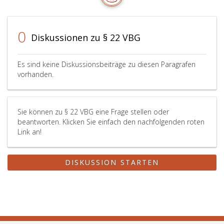
auf
alle
Fälle
0
Diskussionen zu § 22 VBG
von
Teilbeschäftig
anzuwenden.
Es sind keine Diskussionsbeiträge zu diesen Paragrafen
Paragraph
vorhanden.
20
c,
Absatz
6,
Sie können zu § 22 VBG eine Frage stellen oder
des
beantworten. Klicken Sie einfach den nachfolgenden roten
Gehaltsgesetz
Link an!
ist
auf
DISKUSSION STARTEN
Vertragsbedie
nicht
anzuwenden.