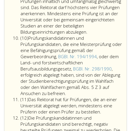
Ziffer
sich
dass
Prüfungen inhaltlich und umfangmäßig gleichwertig
3,
am
sie
sind. Das Rektorat darf höchstens vier Prüfungen
(Wahlfach
Lehrstoff
oder
anerkennen. Mindestens eine Prüfung ist an der
oder
der
er
Universität oder bei gemeinsam eingerichteten
Wahlfächer)
12.
sich
Studien an einer der beteiligten
sind
bzw.
zu
Bildungseinrichtungen abzulegen.
Absatz
die
13.
einem
(10)
Prüfungskandidatinnen und
10
Prüfungsanforderungen
Schulstufe
vorgegebenen
Prüfungskandidaten, die eine Meisterprüfung oder
und
zu
Thema
eine Befähigungsprüfung gemäß der
-
orientieren
in
Gewerbeordnung,
BGBl. Nr. 194/1994
, oder dem
methoden
und
einwandfreier
Land- und forstwirtschaftlichen
vom
sind
und
Berufsausbildungsgesetz,
BGBl. Nr. 298/1990
,
Rektorat
in
gewandter
erfolgreich abgelegt haben, sind von der Ablegung
zu
der
Sprache
der Studienberechtigungsprüfung im Wahlfach
bestimmen.
Verordnung
und
oder den Wahlfächern gemäß Abs. 5 Z 3 auf
Auf
Prüfungskandidatinnen
des
mit
Ansuchen zu befreien.
Absatz
den
und
Rektorates
klarem
(11)
Das Rektorat hat für Prüfungen, die an einer
11
studienvorbereitenden
Prüfungskandidaten,
festzulegen.
Gedankengang
Universität abgelegt werden, mindestens eine
Charakter
die
schriftlich
Prüferin oder einen Prüfer zu bestellen.
Absatz
der
eine
zu
(12)
Die Prüfungskandidatinnen und
12
Studienberechtigungsprüfung
Meisterprüfung
äußern
Prüfungskandidaten sind berechtigt, negativ
ist
oder
vermag.
beurteilte Prüfungen zweimal zu wiederholen. Die