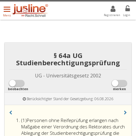
Menü
DROPDOWN: GEWÄHLTER WERT IST ALLE
ALLE
öffnen/schließen
Registrieren
Login
Menü
§ 64a UG
Studienberechtigungsprüfung
UG - Universitätsgesetz 2002
beobachten
merken
Berücksichtigter Stand der Gesetzgebung: 06.08.2026
Absatz
(1)
Personen ohne Reifeprüfung erlangen nach
eins
Maßgabe einer Verordnung des Rektorates durch
Ablegung der Studienberechtigungsprüfung die