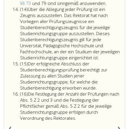
haben,
Die
§§ 73
und 79 sind sinngemäß anzuwenden.
Absatz
sind
Beurteilung
(14)
Über die Ablegung jeder Prüfung ist ein
14
von
einer
Zeugnis auszustellen. Das Rektorat hat nach
der
Prüfung
Vorliegen aller Prüfungszeugnisse ein
Ablegung
gemäß
Studienberechtigungszeugnis für die jeweilige
der
Absatz
Studienrichtungsgruppe auszustellen. Dieses
Studienberechtigungsprüfung
5,
Studienberechtigungszeugnis gilt für jede
im
hat
Universität, Pädagogische Hochschule und
Wahlfach
mit
Fachhochschule, an der ein Studium der jeweiligen
oder
„bestanden
Studienrichtungsgruppe eingerichtet ist.
Absatz
den
oder
(15)
Der erfolgreiche Abschluss der
15
Wahlfächern
„nicht
Studienberechtigungsprüfung berechtigt zur
gemäß
bestanden
Zulassung zu allen Studien jener
Absatz
zu
Studienrichtungsgruppe, für welche die
5,
erfolgen.
Studienberechtigung erworben wurde.
Absatz
Ziffer
Die
(16)
Die Festlegung der Anzahl der Prüfungen nach
16
3,
Gesamtbeur
Abs. 5 Z 2 und 3 und die Festlegung der
auf
hat
Pflichtfächer gemäß Abs. 5 Z 2 für die jeweilige
Ansuchen
auf
Studienrichtungsgruppe erfolgen durch
zu
Die
„bestanden
Verordnung des Rektorates.
befreien.
Festlegung
zu