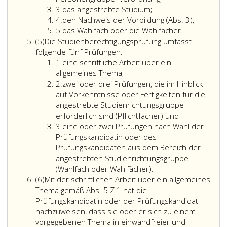
Ziffer
3.
das angestrebte Studium;
3
Ziffer
den
4.
den Nachweis der Vorbildung (Abs. 3);
4
Ziffer
Nachweis
5.
das Wahlfach oder die Wahlfächer.
Absatz
5
der
(5)
Die Studienberechtigungsprüfung umfasst
5
Vorbildu
folgende fünf Prüfungen:
Ziffer
(Absatz
1.
eine schriftliche Arbeit über ein
eins
3,);
allgemeines Thema;
Ziffer
2.
zwei oder drei Prüfungen, die im Hinblick
2
auf Vorkenntnisse oder Fertigkeiten für die
angestrebte Studienrichtungsgruppe
erforderlich sind (Pflichtfächer) und
Ziffer
3.
eine oder zwei Prüfungen nach Wahl der
3
Prüfungskandidatin oder des
Prüfungskandidaten aus dem Bereich der
angestrebten Studienrichtungsgruppe
(Wahlfach oder Wahlfächer).
Absatz
(6)
Mit der schriftlichen Arbeit über ein allgemeines
6
Thema gemäß Abs. 5 Z 1 hat die
Prüfungskandidatin oder der Prüfungskandidat
nachzuweisen, dass sie oder er sich zu einem
vorgegebenen Thema in einwandfreier und