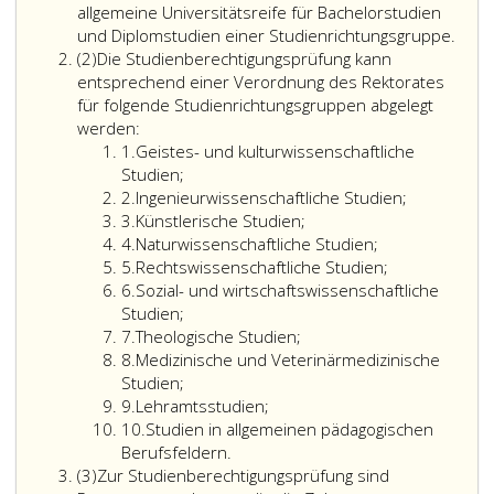
allgemeine Universitätsreife für Bachelorstudien
und Diplomstudien einer Studienrichtungsgruppe.
Absatz
(2)
Die Studienberechtigungsprüfung kann
2
entsprechend einer Verordnung des Rektorates
für folgende Studienrichtungsgruppen abgelegt
werden:
Ziffer
1.
Geistes- und kulturwissenschaftliche
eins
Studien;
Ziffer
2.
Ingenieurwissenschaftliche Studien;
2
Ziffer
3.
Künstlerische Studien;
3
Ziffer
4.
Naturwissenschaftliche Studien;
4
Ziffer
5.
Rechtswissenschaftliche Studien;
5
Ziffer
6.
Sozial- und wirtschaftswissenschaftliche
6
Studien;
Ziffer
7.
Theologische Studien;
7
Ziffer
8.
Medizinische und Veterinärmedizinische
8
Studien;
Ziffer
9.
Lehramtsstudien;
9
Ziffer
10.
Studien in allgemeinen pädagogischen
10
Berufsfeldern.
Absatz
(3)
Zur Studienberechtigungsprüfung sind