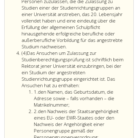
3
Personen zuzulassen, die die Zulassung zu
Studien einer der Studienrichtungsgruppen an
einer Universität anstreben, das 20. Lebensjahr
vollendet haben und eine eindeutig über die
Erfüllung der allgemeinen Schulpflicht
hinausgehende erfolgreiche berufliche oder
außerberufliche Vorbildung für das angestrebte
Studium nachweisen.
Absatz
(4)
Das Ansuchen um Zulassung zur
4
Studienberechtigungsprüfung ist schriftlich beim
Rektorat jener Universität einzubringen, bei der
ein Studium der angestrebten
Studienrichtungsgruppe eingerichtet ist. Das
Ansuchen hat zu enthalten:
Ziffer
1.
den Namen, das Geburtsdatum, die
eins
Adresse sowie – falls vorhanden – die
Matrikelnummer;
Ziffer
2.
den Nachweis der Staatsangehörigkeit
2
eines EU- oder EWR-Staates oder den
Nachweis der Angehörigkeit einer
Personengruppe gemäß der
Personengruppenverordnung;