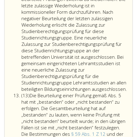
Bedacht
eine
letzte zulässige Wiederholung ist in
zu
Befähigungsprüfung
kommissioneller Form durchzuführen. Nach
nehmen.
gemäß
negativer Beurteilung der letzten zulässigen
der
Wiederholung erlischt die Zulassung zur
Gewerbeordnung,
Studienberechtigungsprüfung für diese
Bundesgesetzblatt
Studienrichtungsgruppe. Eine neuerliche
Nr. 194
Zulassung zur Studienberechtigungsprüfung für
aus
diese Studienrichtungsgruppe an der
1994,,
betreffenden Universität ist ausgeschlossen. Bei
oder
gemeinsam eingerichteten Lehramtsstudien ist
dem
eine neuerliche Zulassung zur
Land-
Studienberechtigungsprüfung für die
und
Studienrichtungsgruppe Lehramtsstudien an allen
forstwirtschaftlichen
beteiligten Bildungseinrichtungen ausgeschlossen.
Absatz
Berufsausbildungsgesetz,
(13)
Die Beurteilung einer Prüfung gemäß Abs. 5
13
Bundesgesetzblatt
hat mit „bestanden“ oder „nicht bestanden“ zu
Nr. 298
erfolgen. Die Gesamtbeurteilung hat auf
aus
„bestanden“ zu lauten, wenn keine Prüfung mit
1990,,
„nicht bestanden“ beurteilt wurde; in den übrigen
erfolgreich
Fällen ist sie mit „nicht bestanden“ festzulegen.
abgelegt
Die Bestimmungen des
§ 59 Abs. 1 Z 12
und der