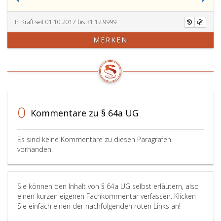
der
lauten,
Anzahl
wenn
der
keine
In Kraft seit 01.10.2017 bis 31.12.9999
Prüfungen
Prüfung
MERKEN
nach
mit
Absatz
„nicht
5,
bestanden
Ziffer
beurteilt
2
wurde;
und
in
3
den
0
Kommentare zu § 64a UG
und
übrigen
die
Fällen
Festlegung
ist
Es sind keine Kommentare zu diesen Paragrafen
der
sie
vorhanden.
Pflichtfächer
mit
gemäß
„nicht
Absatz
bestanden
Sie können den Inhalt von § 64a UG selbst erläutern, also
5,
festzulegen
einen kurzen eigenen Fachkommentar verfassen. Klicken
Ziffer
Die
Sie einfach einen der nachfolgenden roten Links an!
2,
Bestimmun
für
des