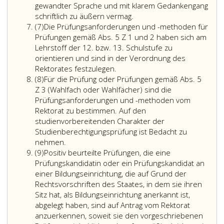
gewandter Sprache und mit klarem Gedankengang
Mit
schriftlich zu äußern vermag.
Absatz
der
(7)
Die Prüfungsanforderungen und -methoden für
7
schriftlichen
Prüfungen gemäß Abs. 5 Z 1 und 2 haben sich am
Arbeit
Lehrstoff der 12. bzw. 13. Schulstufe zu
über
orientieren und sind in der Verordnung des
Die
ein
Rektorates festzulegen.
Absatz
Prüfungsanforderungen
allgemeines
(8)
Für die Prüfung oder Prüfungen gemäß Abs. 5
8
und
Thema
Z 3 (Wahlfach oder Wahlfächer) sind die
-
gemäß
Prüfungsanforderungen und -methoden vom
methoden
Absatz
Rektorat zu bestimmen. Auf den
für
5,
studienvorbereitenden Charakter der
Prüfungen
Ziffer
Studienberechtigungsprüfung ist Bedacht zu
Für
gemäß
eins,
nehmen.
Absatz
die
Absatz
hat
(9)
Positiv beurteilte Prüfungen, die eine
9
Prüfung
5,
die
Prüfungskandidatin oder ein Prüfungskandidat an
oder
Ziffer
Prüfungskandidatin
einer Bildungseinrichtung, die auf Grund der
Prüfungen
eins
oder
Rechtsvorschriften des Staates, in dem sie ihren
gemäß
und
der
Sitz hat, als Bildungseinrichtung anerkannt ist,
Absatz
2
Prüfungskandidat
abgelegt haben, sind auf Antrag vom Rektorat
5,
haben
nachzuweisen,
anzuerkennen, soweit sie den vorgeschriebenen