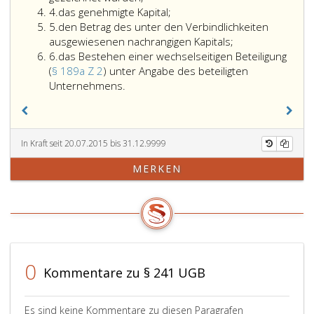
Ziffer
4.
das genehmigte Kapital;
4
Ziffer
5.
den Betrag des unter den Verbindlichkeiten
5
ausgewiesenen nachrangigen Kapitals;
Ziffer
6.
das Bestehen einer wechselseitigen Beteiligung
6
(
§ 189a Z 2
) unter Angabe des beteiligten
das
Unternehmens.
Bestehen
einer
wechselseitigen
Beteiligung
In Kraft seit 20.07.2015 bis 31.12.9999
(Paragraph
MERKEN
189
a,
Ziffer
2,)
unter
Angabe
des
0
Kommentare zu § 241 UGB
beteiligten
Unternehmens.
Es sind keine Kommentare zu diesen Paragrafen