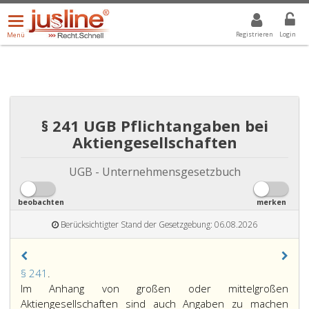
Menü
DROPDOWN: GEWÄHLTER WERT IST ALLE
ALLE
öffnen/schließen
Registrieren
Login
Menü
§ 241 UGB Pflichtangaben bei
Aktiengesellschaften
UGB - Unternehmensgesetzbuch
beobachten
merken
Berücksichtigter Stand der Gesetzgebung: 06.08.2026
Paragraph
§ 241
.
241,
Im Anhang von großen oder mittelgroßen
Aktiengesellschaften sind auch Angaben zu machen