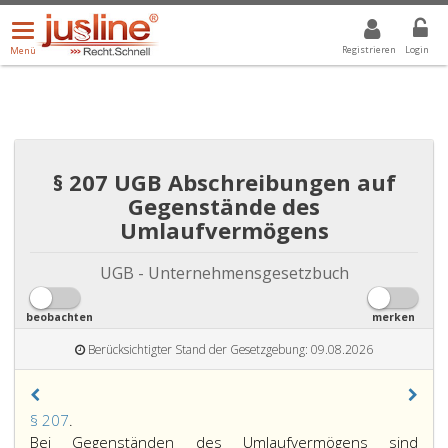
Menü
DROPDOWN: GEWÄHLTER WERT IST ALLE
ALLE
öffnen/schließen
Registrieren
Login
Menü
§ 207 UGB Abschreibungen auf
Gegenstände des
Umlaufvermögens
UGB - Unternehmensgesetzbuch
beobachten
merken
Berücksichtigter Stand der Gesetzgebung: 09.08.2026
Paragraph
§ 207
.
207,
Bei Gegenständen des Umlaufvermögens sind