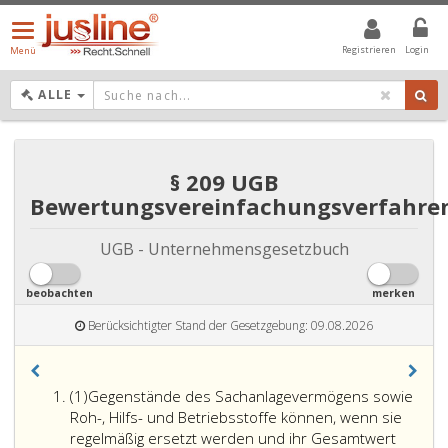
Menü
öffnen/schließen
Registrieren
Login
Menü
DROPDOWN: GEWÄHLTER WERT IST ALLE
ALLE
§ 209 UGB
Bewertungsvereinfachungsverfahre
UGB - Unternehmensgesetzbuch
beobachten
merken
Berücksichtigter Stand der Gesetzgebung: 09.08.2026
Absatz
(1)
Gegenstände des Sachanlagevermögens sowie
eins
Roh-, Hilfs- und Betriebsstoffe können, wenn sie
regelmäßig ersetzt werden und ihr Gesamtwert