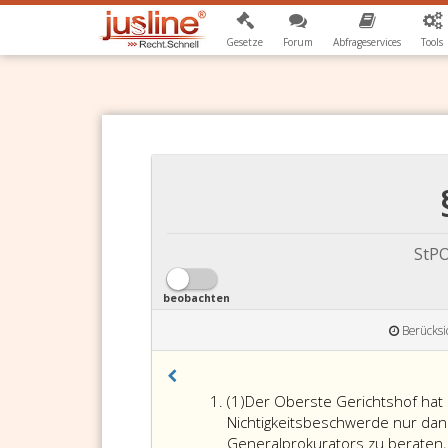
Gesetze
Forum
Abfrageservices
Tools
StPO
beobachten
Berücksi
Absatz
(1)
Der Oberste Gerichtshof hat
eins
Nichtigkeitsbeschwerde nur dann
Generalprokurators zu beraten,