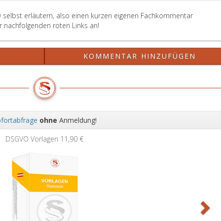
angeordnet,
nach
ohne
Anhörung
O selbst erläutern, also einen kurzen eigenen Fachkommentar
daß
des
er nachfolgenden roten Links an!
es
Generalprokurators
hiezu
zu
eines
beraten,
?
KOMMENTAR HINZUFÜGEN
Beschlusses
wenn
des
der
Obersten
Generalprokurator
Gerichtshofes
oder
bedarf.
der
Berichterstatter
fortabfrage
ohne
Anmeldung!
einen
Wei
der
DSGVO Vorlagen
11,90 €
in
den
Paragraphen
285
d,,
285e
und