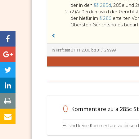
der in den
§§ 285d
, 285e und 2
Absatz
(2)
Außerdem wird der Gerichtst
2
der hiefür im
§ 286
erteilten V
Obersten Gerichtshofes bedarf
In Kraft seit 01.11.2000 bis 31.12.9999
0
Kommentare zu § 285c S
Es sind keine Kommentare zu diesen 