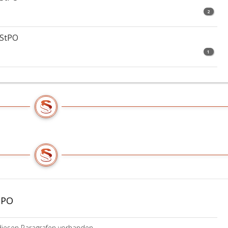
2
 StPO
1
tPO
diesen Paragrafen vorhanden.