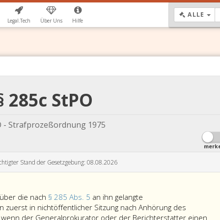
DR
ALLE
Legal.Tech
Über Uns
Hilfe
§ 285c StPO
 - Strafprozeßordnung 1975
merk
chtigter Stand der Gesetzgebung: 08.08.2026
 über die nach
§ 285 Abs. 5
an ihn gelangte
 zuerst in nichtöffentlicher Sitzung nach Anhörung des
 wenn der Generalprokurator oder der Berichterstatter einen