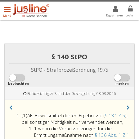
Menü
DROPDOWN: GEWÄHLTER WERT IST ALLE
ALLE
öffnen/schließen
Registrieren
Login
Menü
§ 140 StPO
StPO - Strafprozeßordnung 1975
beobachten
merken
Berücksichtigter Stand der Gesetzgebung: 08.08.2026
Absatz
(1)
Als Beweismittel dürfen Ergebnisse (
§ 134 Z 5
),
eins
Als
bei sonstiger Nichtigkeit nur verwendet werden,
Ziffer
Beweism
1.
wenn die Voraussetzungen für die
eins
dürfen
Ermittlungsmaßnahme nach
§ 136 Abs. 1 Z 1