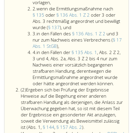
wenn
Ergebn
vorlagen,
Ziffer
die
(Paragr
2.
wenn die Ermittlungsmaßnahme nach
2
Voraussetzungen
134,
§ 135
oder
§ 136 Abs. 1 Z 2
oder 3 oder
für
Ziffer
Abs. 3 rechtmäßig angeordnet und bewilligt
die
wenn
5,),
wurde (
§ 137
), und
Ziffer
Ermittlungsmaßnahme
die
bei
3.
in den Fällen des
§ 136 Abs. 1 Z 2
und 3
3
nach
Ermittlungsmaßnahme
sonstig
nur zum Nachweis eines Verbrechens (
§ 17
Paragraph
in
nach
Nichtigk
Abs. 1 StGB
),
Ziffer
136,
den
Paragraph
nur
4.
in den Fällen der
§ 135 Abs. 1
, Abs. 2 Z 2,
4
Absatz
Fällen
135,
verwen
3 und 4, Abs. 2a, Abs. 3 Z 2 bis 4 nur zum
eins,
des
oder
werden
Nachweis einer vorsätzlich begangenen
Ziffer
Paragraph
Paragraph
strafbaren Handlung, derentwegen die
eins,
136,
136,
Ermittlungsmaßnahme angeordnet wurde
vorlagen,
Absatz
Absatz
in
oder hätte angeordnet werden können.
Absatz
eins,
eins,
den
(2)
Ergeben sich bei Prüfung der Ergebnisse
2
Ziffer
Ziffer
Fällen
Hinweise auf die Begehung einer anderen
2
2,
der
strafbaren Handlung als derjenigen, die Anlass zur
und
oder
Paragrap
Überwachung gegeben hat, so ist mit diesem Teil
3
3
135,
der Ergebnisse ein gesonderter Akt anzulegen,
nur
oder
Absatz
soweit die Verwendung als Beweismittel zulässig
zum
Absatz
Ergeben
eins,,
ist (Abs. 1,
§ 144
,
§ 157 Abs. 2
).