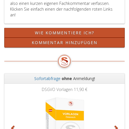
also einen kurzen eigenen Fachkommentar verfassen.
ist
derentw
Klicken Sie einfach einen der nachfolgenden roten Links
mit
die
an!
diesem
Ermittlu
Teil
angeordn
der
wurde
WIE KOMMENTIERE ICH?
Ergebnisse
oder
ein
hätte
KOMMENTAR HINZUFÜGEN
gesonderter
angeordn
Akt
werden
anzulegen,
können.
soweit
die
Verwendung
Sofortabfrage
ohne
Anmeldung!
als
Zurück
Weit
Beweismittel
DSGVO Vorlagen
11,90 €
zulässig
ist
(Absatz
eins,,
Paragraph
144,,