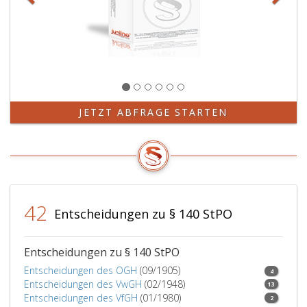
Paragraph
157,
Absatz
2,).
JETZT ABFRAGE STARTEN
42
Entscheidungen zu § 140 StPO
Entscheidungen zu § 140 StPO
Entscheidungen des OGH
(09/1905)
4
Entscheidungen des VwGH
(02/1948)
13
Entscheidungen des VfGH
(01/1980)
2