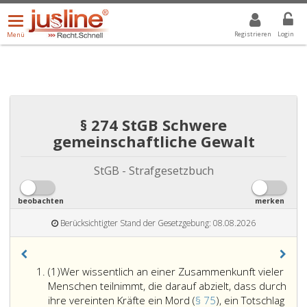
Menü
DROPDOWN: GEWÄHLTER WERT IST ALLE
ALLE
öffnen/schließen
Registrieren
Login
Menü
§ 274 StGB Schwere
gemeinschaftliche Gewalt
StGB - Strafgesetzbuch
beobachten
merken
Berücksichtigter Stand der Gesetzgebung: 08.08.2026
Absatz
(1)
Wer wissentlich an einer Zusammenkunft vieler
eins
Menschen teilnimmt, die darauf abzielt, dass durch
ihre vereinten Kräfte ein Mord (
§ 75
), ein Totschlag