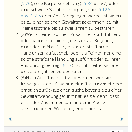
(
§ 76
), eine Körperverletzung (
§§ 84
bis 87) oder
eine schwere Sachbeschädigung nach
§ 126
Abs. 1 Z 5
oder Abs. 2 begangen werde, ist, wenn
es zu einer solchen Gewalttat gekommen ist, mit
Wer
Freiheitsstrafe bis zu zwei Jahren zu bestrafen.
Absatz
wissentl
(2)
Wer an einer solchen Zusammenkunft führend
2
an
oder dadurch teilnimmt, dass er zur Begehung
einer
einer der im Abs. 1 angeführten strafbaren
Zusamm
Handlungen aufstachelt, oder als Teilnehmer eine
vieler
solche strafbare Handlung ausführt oder zu ihrer
Mensch
Ausführung beiträgt (
§ 12
), ist mit Freiheitsstrafe
Wer
teilnimm
bis zu drei Jahren zu bestrafen.
Absatz
an
die
(3)
Nach Abs. 1 ist nicht zu bestrafen, wer sich
3
einer
darauf
freiwillig aus der Zusammenkunft zurückzieht oder
solchen
abzielt,
ernstlich zurückzuziehen sucht, bevor sie zu einer
Zusammenkunft
dass
Gewaltanwendung geführt hat, es sei denn, dass
führend
durch
er an der Zusammenkunft in der in Abs. 2
oder
Nach
ihre
umschriebenen Weise teilgenommen hat.
dadurch
Absatz
vereint
teilnimmt,
eins,
Kräfte
dass
ist
ein