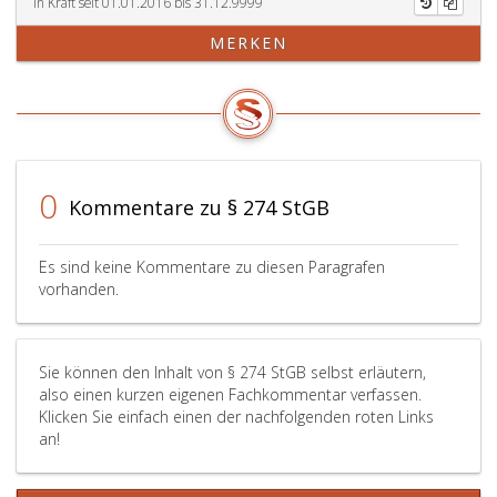
er
nicht
Mord
In Kraft seit 01.01.2016 bis 31.12.9999
zur
zu
(Paragr
MERKEN
Begehung
bestrafen,
75,),
einer
wer
ein
der
sich
Totschla
im
freiwillig
(Paragr
Absatz
aus
76,),
eins,
der
eine
angeführten
Zusammenku
Körperv
0
Kommentare zu § 274 StGB
strafbaren
zurückzieht
(Paragr
Handlungen
oder
84
aufstachelt,
ernstlich
bis
Es sind keine Kommentare zu diesen Paragrafen
oder
zurückzuzieh
87)
vorhanden.
als
sucht,
oder
Teilnehmer
bevor
eine
eine
sie
schwer
Sie können den Inhalt von § 274 StGB selbst erläutern,
solche
zu
Sachbes
also einen kurzen eigenen Fachkommentar verfassen.
strafbare
einer
nach
Klicken Sie einfach einen der nachfolgenden roten Links
Handlung
Gewaltanwe
Paragra
an!
ausführt
geführt
126,
oder
hat,
Absatz
zu
es
eins,