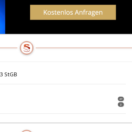
73 StGB
27
2