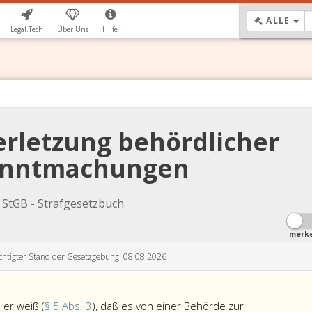
DR
ALLE
Legal.Tech
Über Uns
Hilfe
erletzung behördlicher
nntmachungen
StGB - Strafgesetzbuch
merk
chtigter Stand der Gesetzgebung: 08.08.2026
 er weiß (
§ 5 Abs. 3
), daß es von einer Behörde zur