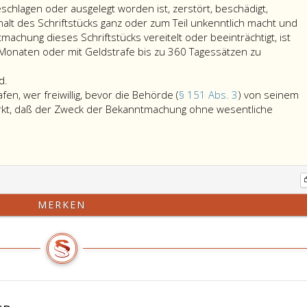
chlagen oder ausgelegt worden ist, zerstört, beschädigt,
halt des Schriftstücks ganz oder zum Teil unkenntlich macht und
chung dieses Schriftstücks vereitelt oder beeinträchtigt, ist
s Monaten oder mit Geldstrafe bis zu 360 Tagessätzen zu
Paragraph
d.
269,
fen, wer freiwillig, bevor die Behörde (
§ 151 Abs. 3
) von seinem
Absatz
irkt, daß der Zweck der Bekanntmachung ohne wesentliche
ach
4,
bsatz
gilt
ns,
entsprechend.
t
icht
u
MERKEN
estrafen,
er
eiwillig,
evor
ie
ehörde
Paragraph