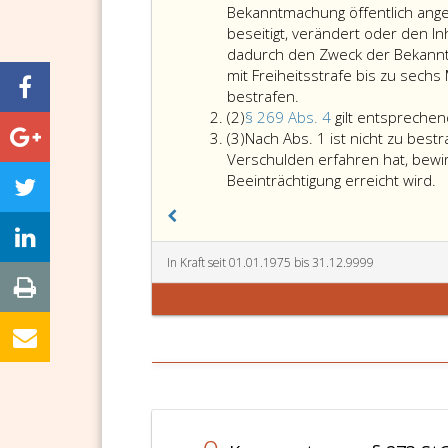
eins
Bekanntmachung öffentlich anges
beseitigt, verändert oder den In
dadurch den Zweck der Bekanntma
mit Freiheitsstrafe bis zu sech
Wer
bestrafen.
Absatz
ein
(2)
§ 269 Abs. 4
gilt entsprechen
2
Absatz
Schriftstück,
(3)
Nach Abs. 1 ist nicht zu bestra
3
von
Verschulden erfahren hat, bew
dem
N
Beeinträchtigung erreicht wird.
er
A
weiß
ei
(Paragraph
is
5,
n
In Kraft seit 01.01.1975 bis 31.12.9999
Absatz
z
3,),
b
daß
w
es
fr
von
b
einer
d
Behörde
B
zur
(