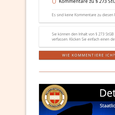
0
Kommentare zu § 273 St
Bekanntmachung
1
öffentlich
A
angeschlagen
3,
Es sind keine Kommentare zu diesen 
oder
v
ausgelegt
s
worden
V
ist,
e
Sie können den Inhalt von § 273 StGB
zerstört,
ha
verfassen. Klicken Sie einfach einen d
beschädigt,
b
beseitigt,
d
verändert
d
WIE KOMMENTIERE ICH
oder
Z
den
d
Inhalt
B
des
o
Schriftstücks
w
ganz
B
oder
e
zum
w
Teil
unkenntlich
macht