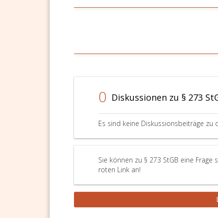
bis
zu
360
Tagessätzen
zu
bestrafen.
0
Diskussionen zu § 273 St
Es sind keine Diskussionsbeiträge zu 
Sie können zu § 273 StGB eine Frage s
roten Link an!