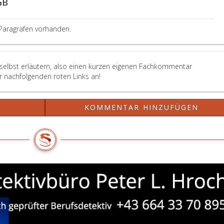
GB
51,
bsatz
)
Paragrafen vorhanden.
on
einem
erschulden
rfahren
 selbst erläutern, also einen kurzen eigenen Fachkommentar
t,
er nachfolgenden roten Links an!
ewirkt,
aß
er
?
KOMMENTAR HINZUFÜGEN
weck
er
ekanntmachung
hne
esentliche
eeinträchtigung
rreicht
ird.