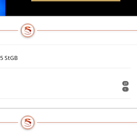
65 StGB
27
1