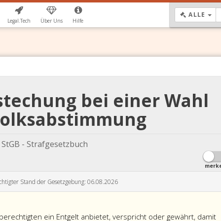
DR
ALLE
Legal.Tech
Über Uns
Hilfe
stechung bei einer Wahl
Volksabstimmung
StGB - Strafgesetzbuch
merk
chtigter Stand der Gesetzgebung: 06.08.2026
rechtigten ein Entgelt anbietet, verspricht oder gewährt, damit