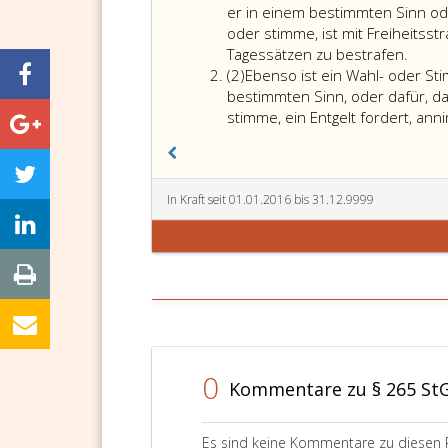
eins
er in einem bestimmten Sinn od
oder stimme, ist mit Freiheitsst
Tagessätzen zu bestrafen.
Absatz
(2)
Ebenso ist ein Wahl- oder Sti
2
bestimmten Sinn, oder dafür, da
stimme, ein Entgelt fordert, ann
In Kraft seit 01.01.2016 bis 31.12.9999
0
Kommentare zu § 265 St
Es sind keine Kommentare zu diesen 