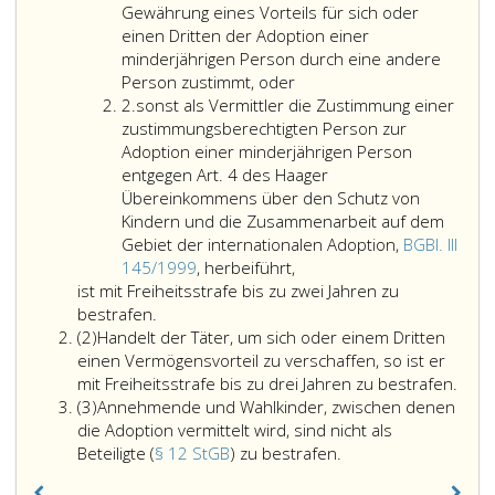
Gewährung eines Vorteils für sich oder
einen Dritten der Adoption einer
minderjährigen Person durch eine andere
Person zustimmt, oder
Ziffer
2.
sonst als Vermittler die Zustimmung einer
2
zustimmungsberechtigten Person zur
Adoption einer minderjährigen Person
entgegen Art. 4 des Haager
Übereinkommens über den Schutz von
Kindern und die Zusammenarbeit auf dem
Gebiet der internationalen Adoption,
BGBl. III
sonst
145/1999
, herbeiführt,
als
ist mit Freiheitsstrafe bis zu zwei Jahren zu
Vermittler
bestrafen.
Absatz
die
(2)
Handelt der Täter, um sich oder einem Dritten
2
Zustimmung
einen Vermögensvorteil zu verschaffen, so ist er
einer
mit Freiheitsstrafe bis zu drei Jahren zu bestrafen.
Absatz
zustimmungsberechtigten
(3)
Annehmende und Wahlkinder, zwischen denen
3
Person
die Adoption vermittelt wird, sind nicht als
zur
Annehmende
Beteiligte (
§ 12 StGB
) zu bestrafen.
Adoption
und