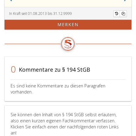
einer
Wahlkinder,
minderjährigen
zwischen
Person
denen
In Kraft seit 01.08.2013 bis 31.12.9999
entgegen
die
MERKEN
Artikel
Adoption
4,
vermittelt
des
wird,
Haager
sind
Übereinkommens
nicht
über
als
den
Beteiligte
0
Kommentare zu § 194 StGB
Schutz
(Paragraph
von
12,
Kindern
StGB)
Es sind keine Kommentare zu diesen Paragrafen
und
zu
vorhanden.
die
bestrafen.
Zusammenarbeit
auf
Sie können den Inhalt von § 194 StGB selbst erläutern,
dem
also einen kurzen eigenen Fachkommentar verfassen.
Gebiet
Klicken Sie einfach einen der nachfolgenden roten Links
der
an!
internationalen