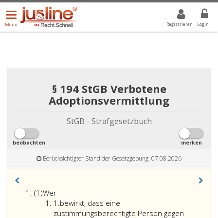
Menü
DROPDOWN: GEWÄHLTER WERT IST ALLE
ALLE
öffnen/schließen
Registrieren
Login
Menü
§ 194 StGB Verbotene
Adoptionsvermittlung
StGB - Strafgesetzbuch
beobachten
merken
Berücksichtigter Stand der Gesetzgebung: 07.08.2026
Absatz
(1)
Wer
eins
Ziffer
1.
bewirkt, dass eine
eins
zustimmungsberechtigte Person gegen