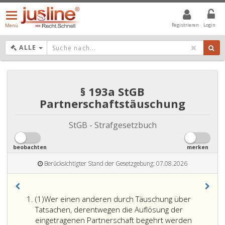
Menü
öffnen/schließen
Registrieren
Login
Menü
DROPDOWN: GEWÄHLTER WERT IST ALLE
ALLE
§ 193a StGB
Partnerschaftstäuschung
StGB - Strafgesetzbuch
beobachten
merken
Berücksichtigter Stand der Gesetzgebung: 07.08.2026
Absatz
(1)
Wer einen anderen durch Täuschung über
eins
Tatsachen, derentwegen die Auflösung der
eingetragenen Partnerschaft begehrt werden