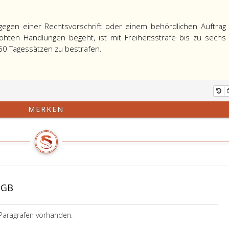
gegen einer Rechtsvorschrift oder einem behördlichen Auftrag
ohten Handlungen begeht, ist mit Freiheitsstrafe bis zu sechs
Wer
60 Tagessätzen zu bestrafen.
grob
fahrlässig
(Paragraph
6,
Absatz
MERKEN
3,)
entgegen
einer
Rechtsvorschrift
oder
einem
behördlichen
tGB
Auftrag
eine
Paragrafen vorhanden.
der
im