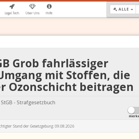
DR
ALLE
Legal.Tech
Über Uns
Hilfe
GB Grob fahrlässiger
Umgang mit Stoffen, die
r Ozonschicht beitragen
StGB - Strafgesetzbuch
merk
chtigter Stand der Gesetzgebung: 09.08.2026