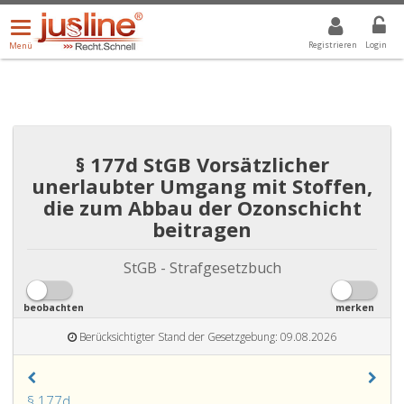
Menü
DROPDOWN: GEWÄHLTER WERT IST ALLE
ALLE
öffnen/schließen
Registrieren
Login
Menü
§ 177d StGB Vorsätzlicher
unerlaubter Umgang mit Stoffen,
die zum Abbau der Ozonschicht
beitragen
StGB - Strafgesetzbuch
beobachten
merken
Berücksichtigter Stand der Gesetzgebung: 09.08.2026
Paragraph
§ 177d
.