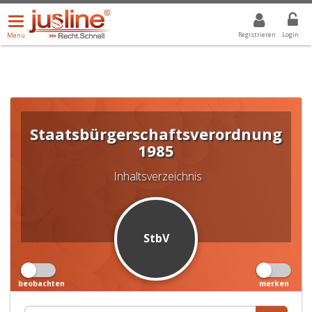
Menü
DROPDOWN: GEWÄHLTER WERT IST ALLE
ALLE
öffnen/schließen
Registrieren
Login
Menü
Staatsbürgerschaftsverordnung
1985
Inhaltsverzeichnis
StbV
beobachten
merken