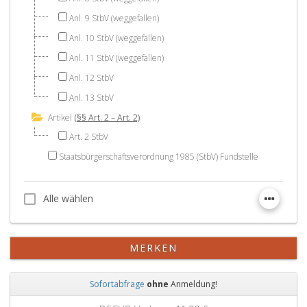
Anl. 9 StbV (weggefallen)
Anl. 10 StbV (weggefallen)
Anl. 11 StbV (weggefallen)
Anl. 12 StbV
Anl. 13 StbV
Artikel
(§§ Art. 2 – Art. 2)
Art. 2 StbV
Staatsbürgerschaftsverordnung 1985 (StbV) Fundstelle
Alle wählen
Alle wählen
MERKEN
Sofortabfrage
ohne
Anmeldung!
Zurück
Weit