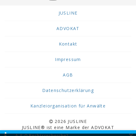
JUSLINE
ADVOKAT
Kontakt
Impressum
AGB
Datenschutzerklärung
Kanzleiorganisation für Anwälte
2026 JUSLINE
JUSLINE® ist eine Marke der ADVOKAT
×
Unternehmensberatung Greiter & Greiter GmbH.
A-S-O Rechtsrecherche?