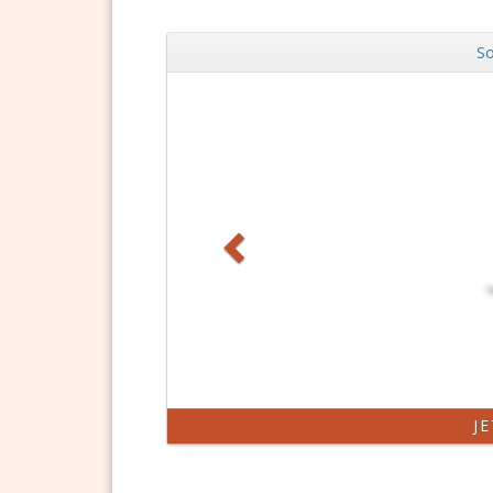
So
Zurück
DSGV
J