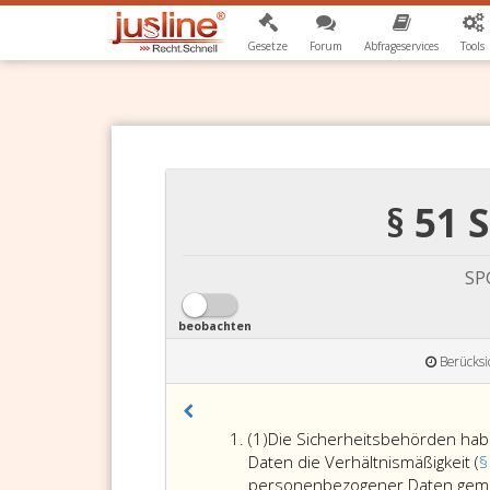
Gesetze
Forum
Abfrageservices
Tools
§ 51 
SPG
beobachten
Berücksi
Absatz
(1)
Die Sicherheitsbehörden hab
eins
Daten die Verhältnismäßigkeit (
§
personenbezogener Daten gemäß 