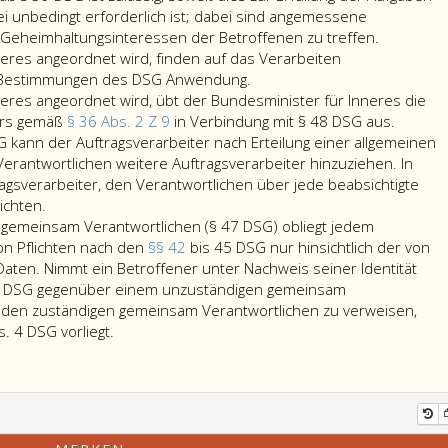
i unbedingt erforderlich ist; dabei sind angemessene
Die
Geheimhaltungsinteressen der Betroffenen zu treffen.
Sicherhei
deres angeordnet wird, finden auf das Verarbeiten
haben
 Bestimmungen des DSG Anwendung.
beim
deres angeordnet wird, übt der Bundesminister für Inneres die
Verarbeit
ters gemäß
§ 36 Abs. 2 Z 9
in Verbindung mit § 48 DSG aus.
(Paragrap
 kann der Auftragsverarbeiter nach Erteilung einer allgemeinen
36,
erantwortlichen weitere Auftragsverarbeiter hinzuziehen. In
Absatz
ragsverarbeiter, den Verantwortlichen über jede beabsichtigte
Sofern
2,
ichten.
nicht
Ziffer
 gemeinsam Verantwortlichen (§ 47 DSG) obliegt jedem
ausdrücklich
2,
von Pflichten nach den
§§ 42
bis 45 DSG nur hinsichtlich der von
anderes
DSG)
Daten. Nimmt ein Betroffener unter Nachweis seiner Identität
angeordnet
personen
5 DSG gegenüber einem unzuständigen gemeinsam
wird,
Daten
an den zuständigen gemeinsam Verantwortlichen zu verweisen,
übt
Bei
die
s. 4 DSG vorliegt.
der
Datenverarbeitungen
Verhältnis
Bundesminister
von
(Paragrap
für
gemeinsam
29,)
Inneres
Verantwortlichen
zu
die
(Paragraph
beachten.