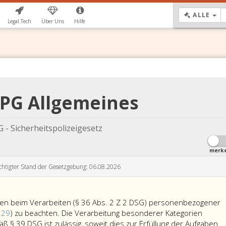
DR
ALLE
Legal.Tech
Über Uns
Hilfe
SPG Allgemeines
 - Sicherheitspolizeigesetz
merk
chtigter Stand der Gesetzgebung: 06.08.2026
en beim Verarbeiten (§ 36 Abs. 2 Z 2 DSG) personenbezogener
 29
) zu beachten. Die Verarbeitung besonderer Kategorien
§ 39 DSG ist zulässig, soweit dies zur Erfüllung der Aufgaben