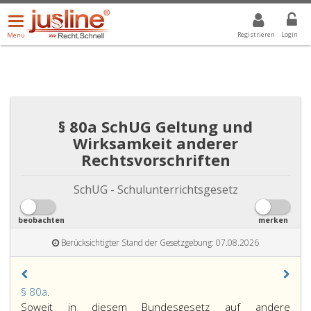
Menü
DROPDOWN: GEWÄHLTER WERT IST ALLE
ALLE
öffnen/schließen
Registrieren
Login
Menü
§ 80a SchUG Geltung und
Wirksamkeit anderer
Rechtsvorschriften
SchUG - Schulunterrichtsgesetz
beobachten
merken
Berücksichtigter Stand der Gesetzgebung: 07.08.2026
Paragraph
§ 80a
.
80
Soweit in diesem Bundesgesetz auf andere