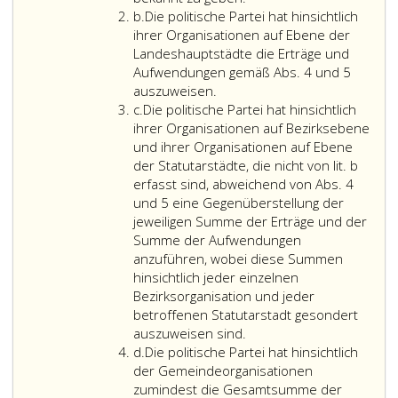
Litera
Partei
politische
Bericht
b.
Die politische Partei hat hinsichtlich
b
hinsichtlich
Partei
hat
ihrer Organisationen auf Ebene der
ihrer
hat
in
Landeshauptstädte die Erträge und
territorialen
hinsichtlich
einer
Aufwendungen gemäß Abs. 4 und 5
Die
und
ihrer
Anlage
auszuweisen.
Litera
politische
nicht-
Landesorganisationen
auch
c.
Die politische Partei hat hinsichtlich
c
Partei
territorialen
zusätzlich
alle
ihrer Organisationen auf Bezirksebene
hat
Gliederungen
zu
Gliederungen
und ihrer Organisationen auf Ebene
hinsichtlich
–
den
der
der Statutarstädte, die nicht von lit. b
ihrer
gegliedert
Ausweisen
Partei
erfasst sind, abweichend von Abs. 4
Organisationen
je
gemäß
zu
und 5 eine Gegenüberstellung der
auf
nach
Absatz
erfassen.
jeweiligen Summe der Erträge und der
Ebene
einzelner
4
Der
Summe der Aufwendungen
der
Landes-
und
Rechenschaftsberi
anzuführen, wobei diese Summen
Landeshauptstädte
und
5
unterteilt
hinsichtlich jeder einzelnen
die
Bezirksorganisation
in
sich
Bezirksorganisation und jeder
Erträge
und
einer
in
betroffenen Statutarstadt gesondert
und
je
Anlage
Die
zwei
auszuweisen sind.
Litera
Aufwendungen
nach
das
politische
Berichtsteile.
d.
Die politische Partei hat hinsichtlich
d
gemäß
einzelner
Immobilienvermögen
Partei
Die
der Gemeindeorganisationen
Absatz
nicht-
und
hat
Erstellung
zumindest die Gesamtsumme der