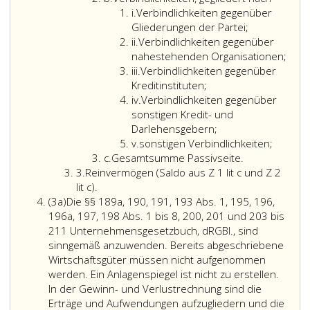
b
Litera
einzelnen
jährlich
i.
Verbindlichkeiten gegenüber
i
Bezirksorganisation
bestellt.
Gliederungen der Partei;
Sub-
und
Bei
ii.
Verbindlichkeiten gegenüber
Litera,
jeder
einer
nahestehenden Organisationen;
i,
iii
betroffenen
Unterbrechu
iii.
Verbindlichkeiten gegenüber
i
Statutarstadt
der
Kreditinstituten;
Sub-
gesondert
Prüfungstätig
iv.
Verbindlichkeiten gegenüber
Litera,
auszuweisen
muss
sonstigen Kredit- und
i,
sind.
diese
Darlehensgebern;
Litera
v
zumindest
v.
sonstigen Verbindlichkeiten;
Litera
v
drei
c.
Gesamtsumme Passivseite.
Ziffer
c
aufeinander
3.
Reinvermögen (Saldo aus Z 1 lit c und Z 2
3
Reinvermögen
folgende
lit c).
Absatz
(Saldo
Jahre
(3a)
Die §§ 189a, 190, 191, 193 Abs. 1, 195, 196,
3
aus
betragen.
196a, 197, 198 Abs. 1 bis 8, 200, 201 und 203 bis
a
Ziffer
Die
211 Unternehmensgesetzbuch, dRGBl., sind
eins,
Höchstlaufzei
sinngemäß anzuwenden. Bereits abgeschriebene
Litera
bei
Wirtschaftsgüter müssen nicht aufgenommen
c
einer
werden. Ein Anlagenspiegel ist nicht zu erstellen.
und
fortlaufende
In der Gewinn- und Verlustrechnung sind die
Ziffer
Bestellung
Erträge und Aufwendungen aufzugliedern und die