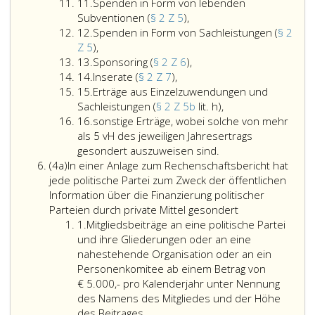
10
Ziffer
(Paragraph
203
11.
Spenden in Form von lebenden
11
Spenden
2,
bis
Subventionen (
§ 2 Z 5
),
Ziffer
in
Ziffer
211
12.
Spenden in Form von Sachleistungen (
§ 2
12
Spenden
Form
5,),
Unternehmensge
Z 5
),
Ziffer
in
von
Sponsoring
dRGBl.,
13.
Sponsoring (
§ 2 Z 6
),
13
Ziffer
Form
Inserate
lebenden
(Paragraph
sind
14.
Inserate (
§ 2 Z 7
),
14
Ziffer
von
(Paragraph
Subventionen
2,
sinngemäß
15.
Erträge aus Einzelzuwendungen und
15
Sachleistungen
2,
(Paragraph
Ziffer
Erträge
anzuwenden.
Sachleistungen (
§ 2 Z 5b
lit. h),
Ziffer
(Paragraph
Ziffer
2,
6,),
aus
Bereits
16.
sonstige Erträge, wobei solche von mehr
16
2,
7,),
Ziffer
Einzelzuwendunge
abgeschriebene
als 5 vH des jeweiligen Jahresertrags
Ziffer
5,),
und
Wirtschaftsgüter
gesondert auszuweisen sind.
Absatz
5,),
Sachleistungen
müssen
(4a)
In einer Anlage zum Rechenschaftsbericht hat
4
(Paragraph
nicht
jede politische Partei zum Zweck der öffentlichen
a
2,
aufgenommen
Information über die Finanzierung politischer
Ziffer
werden.
Parteien durch private Mittel gesondert
Ziffer
5
Ein
1.
Mitgliedsbeiträge an eine politische Partei
eins
b,
Anlagenspiegel
und ihre Gliederungen oder an eine
Litera
ist
nahestehende Organisation oder an ein
h,),
nicht
Personenkomitee ab einem Betrag von
zu
€ 5.000,- pro Kalenderjahr unter Nennung
erstellen.
des Namens des Mitgliedes und der Höhe
In
des Beitrages,