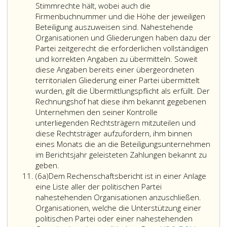
welchem
Verbindlichkeit
Stimmrechte hält, wobei auch die
Personenkomitee
gegenüber
Firmenbuchnummer und die Höhe der jeweiligen
(Paragraph
sonstigen
Beteiligung auszuweisen sind. Nahestehende
2,
Kredit-
Organisationen und Gliederungen haben dazu der
Ziffer
und
Partei zeitgerecht die erforderlichen vollständigen
3
Darlehensgebe
und korrekten Angaben zu übermitteln. Soweit
a,)
gemäß
diese Angaben bereits einer übergeordneten
oder
Absatz
territorialen Gliederung einer Partei übermittelt
Wahlwerber
3,
wurden, gilt die Übermittlungspflicht als erfüllt. Der
der
Ziffer
Rechnungshof hat diese ihm bekannt gegebenen
politischen
2,
Unternehmen den seiner Kontrolle
Partei
Litera
unterliegenden Rechtsträgern mitzuteilen und
die
b, iv,
diese Rechtsträger aufzufordern, ihm binnen
Spende
deren
eines Monats die an die Beteiligungsunternehmen
gewährt
Gesamtbetrag
im Berichtsjahr geleisteten Zahlungen bekannt zu
wurde,
€ 50.000,-
geben.
Absatz
übersteigt,
(6a)
Dem Rechenschaftsbericht ist in einer Anlage
6
die
eine Liste aller der politischen Partei
a
Namen
nahestehenden Organisationen anzuschließen.
und
Organisationen, welche die Unterstützung einer
Anschriften
politischen Partei oder einer nahestehenden