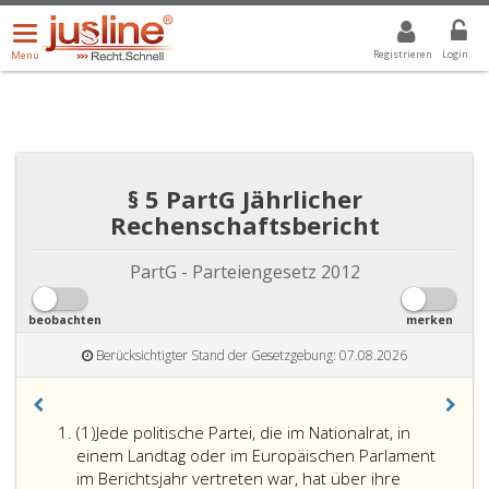
Menü
DROPDOWN: GEWÄHLTER WERT IST ALLE
ALLE
öffnen/schließen
Registrieren
Login
Menü
§ 5 PartG Jährlicher
Rechenschaftsbericht
PartG - Parteiengesetz 2012
beobachten
merken
Berücksichtigter Stand der Gesetzgebung: 07.08.2026
Absatz
(1)
Jede politische Partei, die im Nationalrat, in
eins
einem Landtag oder im Europäischen Parlament
im Berichtsjahr vertreten war, hat über ihre