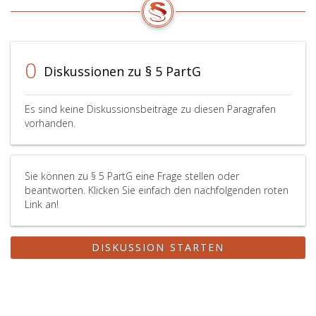
sowie
Abgeordnete
und
Wahlwerber,
die
0
Diskussionen zu § 5 PartG
auf
einem
von
Es sind keine Diskussionsbeiträge zu diesen Paragrafen
der
vorhanden.
politischen
Partei
eingebrachten
Sie können zu § 5 PartG eine Frage stellen oder
Wahlvorschlag
beantworten. Klicken Sie einfach den nachfolgenden roten
kandidiert
Link an!
haben,
haben
dazu
DISKUSSION STARTEN
der
politischen
Partei
zeitgerecht
alle