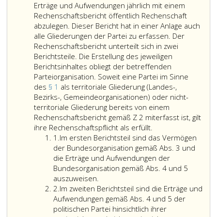
Erträge und Aufwendungen jährlich mit einem
Rechenschaftsbericht öffentlich Rechenschaft
abzulegen. Dieser Bericht hat in einer Anlage auch
alle Gliederungen der Partei zu erfassen. Der
Rechenschaftsbericht unterteilt sich in zwei
Berichtsteile. Die Erstellung des jeweiligen
Berichtsinhaltes obliegt der betreffenden
Parteiorganisation. Soweit eine Partei im Sinne
des
§ 1
als territoriale Gliederung (Landes-,
Bezirks-, Gemeindeorganisationen) oder nicht-
territoriale Gliederung bereits von einem
Rechenschaftsbericht gemäß Z 2 miterfasst ist, gilt
Jede
ihre Rechenschaftspflicht als erfüllt.
Ziffer
politische
1.
Im ersten Berichtsteil sind das Vermögen
eins
Partei,
der Bundesorganisation gemäß Abs. 3 und
die
die Erträge und Aufwendungen der
im
Bundesorganisation gemäß Abs. 4 und 5
Im
Nationalrat,
auszuweisen.
Ziffer
ersten
in
2.
Im zweiten Berichtsteil sind die Erträge und
2
Berichtsteil
einem
Aufwendungen gemäß Abs. 4 und 5 der
sind
Landtag
politischen Partei hinsichtlich ihrer