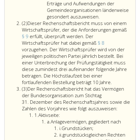
4
territorialer
Kredite
hinsichtlich
des
Erträge und Aufwendungen der
und
Gliederung
und
ihrer
jeweiligen
Gemeindeorganisationen länderweise
5
–
Darlehen
Organisationen
Berichtsinhaltes
gesondert auszuweisen.
Absatz
auszuweisen.
auszuweisen.
von
auf
obliegt
(2)
Dieser Rechenschaftsbericht muss von einem
2
Der
dritter
Bezirksebene
der
Wirtschaftsprüfer, der die Anforderungen gemäß
Ausweis
Seite
und
betreffenden
§ 9
erfüllt, überprüft werden. Der
hat
über
ihrer
Parteiorganisation.
Wirtschaftsprüfer hat dabei gemäß
§ 8
unabhängig
€ 50.000,-
Organisationen
Soweit
vorzugehen. Der Wirtschaftsprüfer wird von der
davon,
auszuweisen.
auf
eine
jeweiligen politischen Partei jährlich bestellt. Bei
ob
Dem
Ebene
Partei
einer Unterbrechung der Prüfungstätigkeit muss
diese
Rechnungshof
der
im
diese zumindest drei aufeinander folgende Jahre
eigene
sind
Statutarstädte,
Sinne
betragen. Die Höchstlaufzeit bei einer
Rechtspersönlichkeit
außerhalb
die
des
Dieser
fortlaufenden Bestellung beträgt 10 Jahre.
Absatz
besitzen
des
nicht
Paragraph
Rechenschaft
(3)
Der Rechenschaftsbericht hat das Vermögen
3
oder
Rechenschaftsberichts
von
eins,
muss
der Bundesorganisation zum Stichtag
selbst
Angaben
Litera
als
von
31. Dezember des Rechenschaftsjahres sowie die
Parteien
zur
b,
territoriale
einem
Zahlen des Vorjahres wie folgt auszuweisen:
Ziffer
im
Person
erfasst
Gliederung
Wirtschaftspr
1.
Aktivseite:
eins
Litera
Sinne
des
sind,
(Landes-,
der
a.
Anlagevermögen, gegliedert nach
a
Litera
des
Kredit-
abweichend
Bezirks-,
die
i.
Grundstücken;
i
Sub-
Paragraph
oder
von
Gemeindeorganisat
Anforderung
ii.
grundstücksgleichen Rechten