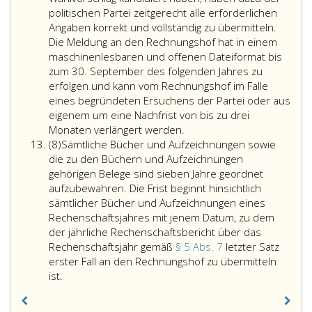
politischen
gegenüber
politischen Partei zeitgerecht alle erforderlichen
Partei
Kreditinstituten
Angaben korrekt und vollständig zu übermitteln.
oder
gemäß
Die Meldung an den Rechnungshof hat in einem
einer
Absatz
maschinenlesbaren und offenen Dateiformat bis
nahestehenden
3,
zum 30. September des folgenden Jahres zu
Organisation
Ziffer
erfolgen und kann vom Rechnungshof im Falle
einer
2,
eines begründeten Ersuchens der Partei oder aus
politischen
Litera
eigenem um eine Nachfrist von bis zu drei
Jede
Partei
b, iii
Monaten verlängert werden.
Absatz
politische
(Paragraph
und
(8)
Sämtliche Bücher und Aufzeichnungen sowie
8
Partei
2,
Verbindlichkeit
die zu den Büchern und Aufzeichnungen
hat
Ziffer
gegenüber
gehörigen Belege sind sieben Jahre geordnet
den
3,)
sonstigen
aufzubewahren. Die Frist beginnt hinsichtlich
Rechenschaftsbericht
in
Kredit-
sämtlicher Bücher und Aufzeichnungen eines
samt
ihren
und
Rechenschaftsjahres mit jenem Datum, zu dem
der
Statuten
Darlehensgebe
der jährliche Rechenschaftsbericht über das
Anlage
festgelegt
gemäß
Rechenschaftsjahr gemäß
§ 5 Abs. 7
letzter Satz
zu
haben,
Absatz
erster Fall an den Rechnungshof zu übermitteln
Sämtliche
den
haben
3,
ist.
Bücher
Gliederungen
dies
Ziffer
und
(Paragraph
der
2,