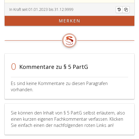
Aufzeichnungen
5,
politischen
Litera
sowie
Absatz
Partei
b, iv
In Kraft seit 01.01.2023 bis 31.12.9999
die
eins,),
anzuzeigen.
sind
MERKEN
zu
den
dem
den
Anlagen
Rechnungshof
Büchern
zu
außerhalb
und
den
des
Aufzeichnungen
Mitgliedsbeiträgen,
Rechenschaftsb
gehörigen
zu
zusätzlich
Belege
den
Angaben
0
Kommentare zu § 5 PartG
sind
Erträgen
zur
sieben
der
Person
Jahre
nahestehenden
des
Es sind keine Kommentare zu diesen Paragrafen
geordnet
Organisationen
Kredit-
vorhanden.
aufzubewahren.
und
und
Die
der
Darlehensgeber
Frist
Personenkomitees
Kredit-
Sie können den Inhalt von § 5 PartG selbst erläutern, also
beginnt
sowie
bzw.
einen kurzen eigenen Fachkommentar verfassen. Klicken
hinsichtlich
zu
Darlehenshöhe
Sie einfach einen der nachfolgenden roten Links an!
sämtlicher
Spenden
Laufzeit
Bücher
(Paragraph
und