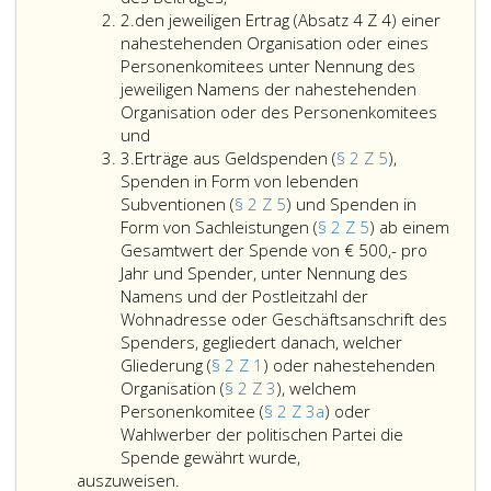
Ziffer
der
2.
den jeweiligen Ertrag (Absatz 4 Z 4) einer
2
Gewinn-
nahestehenden Organisation oder eines
und
Personenkomitees unter Nennung des
Verlustrechnung
jeweiligen Namens der nahestehenden
sind
Organisation oder des Personenkomitees
den
die
und
Ziffer
jeweiligen
Erträge
3.
Erträge aus Geldspenden (
§ 2 Z 5
),
3
Ertrag
und
Spenden in Form von lebenden
(Absatz 4
Aufwendungen
Subventionen (
§ 2 Z 5
) und Spenden in
Ziffer
aufzugliedern
Form von Sachleistungen (
§ 2 Z 5
) ab einem
4,)
und
Gesamtwert der Spende von € 500,- pro
einer
die
Jahr und Spender, unter Nennung des
nahestehenden
Absatz
Namens und der Postleitzahl der
Organisation
4
Wohnadresse oder Geschäftsanschrift des
oder
und
Spenders, gegliedert danach, welcher
eines
5
Gliederung (
§ 2 Z 1
) oder nahestehenden
Personenkomitees
sinngemäß
Organisation (
§ 2 Z 3
), welchem
unter
anzuwenden.
Personenkomitee (
§ 2 Z 3a
) oder
Nennung
Wahlwerber der politischen Partei die
des
Erträge
Spende gewährt wurde,
jeweiligen
aus
auszuweisen.