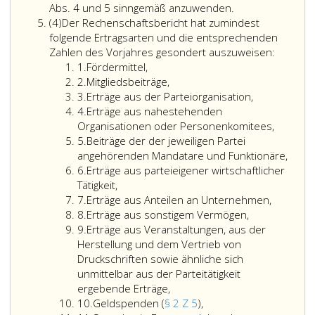
2,
Die
beträgt
Abs. 4 und 5 sinngemäß anzuwenden.
Absatz
Litera
Paragraphen
10 Jahre.
(4)
Der Rechenschaftsbericht hat zumindest
4
c,).
189
folgende Ertragsarten und die entsprechenden
a,,
Zahlen des Vorjahres gesondert auszuweisen:
Ziffer
190,
1.
Fördermittel,
eins
Ziffer
191,
2.
Mitgliedsbeiträge,
2
Ziffer
193
3.
Erträge aus der Parteiorganisation,
3
Ziffer
Absatz
4.
Erträge aus nahestehenden
4
eins,,
Organisationen oder Personenkomitees,
Ziffer
195,
5.
Beiträge der der jeweiligen Partei
5
196,
angehörenden Mandatare und Funktionäre,
Ziffer
196a,
6.
Erträge aus parteieigener wirtschaftlicher
6
197,
Tätigkeit,
Ziffer
198
7.
Erträge aus Anteilen an Unternehmen,
7
Ziffer
Absatz
8.
Erträge aus sonstigem Vermögen,
8
Ziffer
eins
9.
Erträge aus Veranstaltungen, aus der
9
bis
Herstellung und dem Vertrieb von
8,
Druckschriften sowie ähnliche sich
200,
unmittelbar aus der Parteitätigkeit
201
ergebende Erträge,
Ziffer
Geldspenden
und
10.
Geldspenden (
§ 2 Z 5
),