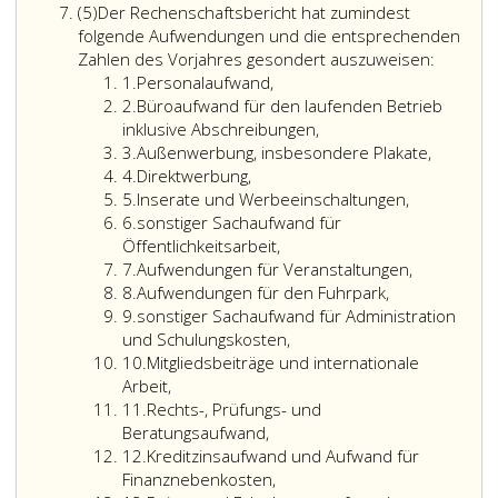
Absatz
Namens
Geldspenden
(5)
Der Rechenschaftsbericht hat zumindest
5
der
(Paragraph
folgende Aufwendungen und die entsprechenden
nahestehenden
2,
Zahlen des Vorjahres gesondert auszuweisen:
Ziffer
Organisation
Ziffer
1.
Personalaufwand,
eins
Ziffer
oder
5,),
2.
Büroaufwand für den laufenden Betrieb
2
des
Spenden
inklusive Abschreibungen,
Ziffer
Personenkomitees
in
3.
Außenwerbung, insbesondere Plakate,
3
Ziffer
und
Form
4.
Direktwerbung,
4
Ziffer
von
5.
Inserate und Werbeeinschaltungen,
5
Ziffer
lebenden
6.
sonstiger Sachaufwand für
6
Subventionen
Öffentlichkeitsarbeit,
Ziffer
(Paragraph
7.
Aufwendungen für Veranstaltungen,
7
Ziffer
2,
8.
Aufwendungen für den Fuhrpark,
8
Ziffer
Ziffer
9.
sonstiger Sachaufwand für Administration
9
5,)
und Schulungskosten,
Ziffer
und
10.
Mitgliedsbeiträge und internationale
10
Spenden
Arbeit,
Ziffer
in
11.
Rechts-, Prüfungs- und
11
Form
Beratungsaufwand,
Ziffer
von
12.
Kreditzinsaufwand und Aufwand für
12
Sachleistungen
Finanznebenkosten,