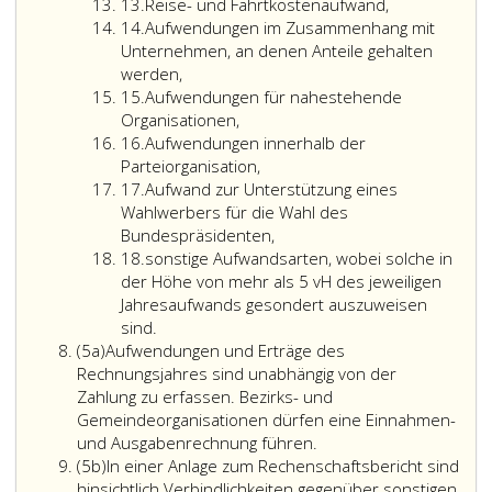
Ziffer
(Paragraph
13.
Reise- und Fahrtkostenaufwand,
13
Ziffer
2,
14.
Aufwendungen im Zusammenhang mit
14
Ziffer
Unternehmen, an denen Anteile gehalten
5,)
werden,
Ziffer
ab
15.
Aufwendungen für nahestehende
15
einem
Organisationen,
Ziffer
Gesamtwert
16.
Aufwendungen innerhalb der
16
der
Parteiorganisation,
Ziffer
Spende
17.
Aufwand zur Unterstützung eines
17
von
Wahlwerbers für die Wahl des
€ 500,-
Bundespräsidenten,
Ziffer
pro
18.
sonstige Aufwandsarten, wobei solche in
18
Jahr
der Höhe von mehr als 5 vH des jeweiligen
und
Jahresaufwands gesondert auszuweisen
Spender,
sind.
Absatz
unter
(5a)
Aufwendungen und Erträge des
5
Nennung
Rechnungsjahres sind unabhängig von der
a
des
Zahlung zu erfassen. Bezirks- und
Namens
Gemeindeorganisationen dürfen eine Einnahmen-
und
und Ausgabenrechnung führen.
Absatz
der
(5b)
In einer Anlage zum Rechenschaftsbericht sind
5
Postleitzahl
hinsichtlich Verbindlichkeiten gegenüber sonstigen