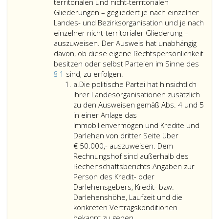
das
oder
territorialen und nicht-territorialen
Vermögen
im
Gliederungen – gegliedert je nach einzelner
der
Europäischen
Landes- und Bezirksorganisation und je nach
Bundesorganisation
Parlament
einzelner nicht-territorialer Gliederung –
gemäß
im
auszuweisen. Der Ausweis hat unabhängig
Absatz
Berichtsjahr
davon, ob diese eigene Rechtspersönlichkeit
3
vertreten
besitzen oder selbst Parteien im Sinne des
und
Im
war,
§ 1
sind, zu erfolgen.
Litera
die
zweiten
hat
a.
Die politische Partei hat hinsichtlich
a
Erträge
Berichtsteil
über
ihrer Landesorganisationen zusätzlich
und
sind
ihre
zu den Ausweisen gemäß Abs. 4 und 5
Aufwendungen
die
Erträge
in einer Anlage das
der
Erträge
und
Immobilienvermögen und Kredite und
Bundesorganisation
und
Aufwendungen
Darlehen von dritter Seite über
gemäß
Aufwendungen
jährlich
€ 50.000,- auszuweisen. Dem
Absatz
gemäß
mit
Rechnungshof sind außerhalb des
4
Absatz
einem
Rechenschaftsberichts Angaben zur
und
4
Rechenschaftsberi
Person des Kredit- oder
5
und
öffentlich
Darlehensgebers, Kredit- bzw.
auszuweisen.
5
Rechenschaft
Darlehenshöhe, Laufzeit und die
der
abzulegen.
konkreten Vertragskonditionen
politischen
Die
Dieser
bekannt zu geben.