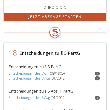
erster
(Paragraph
Fall
5,
an
Absatz
JETZT ABFRAGE STARTEN
den
eins,
Rechnungshof
Ziffer
zu
2,
übermitteln
Litera
ist.
a
und
18
Paragraph
Entscheidungen zu § 5 PartG
5,
Absatz
5
Entscheidungen zu § 5 PartG
b,),
Entscheidungen des OGH
(09/1905)
1
den
Entscheidungen des BVwg
(01/2012)
4
Listen
der
Entscheidungen zu § 5 Abs. 1 PartG
Beteiligungsunternehmen
und
Entscheidungen des BVwg
(01/2012)
5
nahestehenden
Organisationen