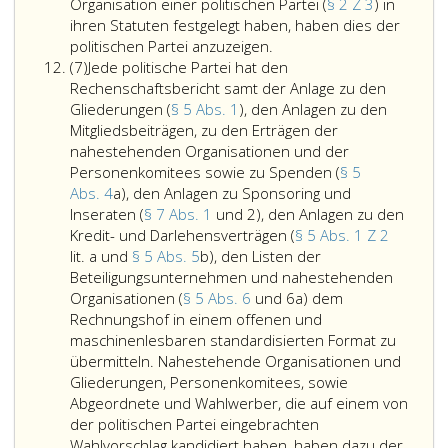
der
Organisation einer politischen Partei (
§ 2 Z 3
) in
Kredit-
ihren Statuten festgelegt haben, haben dies der
Dem
und
politischen Partei anzuzeigen.
Absatz
Rechenschaftsbericht
Darlehensgebe
(7)
Jede politische Partei hat den
7
ist
sowie
Rechenschaftsbericht samt der Anlage zu den
in
die
Gliederungen (
§ 5 Abs. 1
), den Anlagen zu den
einer
konkrete
Mitgliedsbeiträgen, zu den Erträgen der
Anlage
Höhe
nahestehenden Organisationen und der
eine
der
Personenkomitees sowie zu Spenden (
§ 5
Liste
auf
Abs. 4
a), den Anlagen zu Sponsoring und
aller
den
Inseraten (
§ 7 Abs. 1
und 2), den Anlagen zu den
der
jeweiligen
Kredit- und Darlehensverträgen (
§ 5 Abs. 1 Z 2
politischen
Kredit-
lit. a und
§ 5 Abs. 5
b), den Listen der
Partei
bzw.
Beteiligungsunternehmen und nahestehenden
nahestehenden
Darlehensgebe
Organisationen (
§ 5 Abs. 6
und 6a) dem
Organisationen
entfallenden
Rechnungshof in einem offenen und
anzuschließen.
Kredit-
maschinenlesbaren standardisierten Format zu
Organisationen,
oder
übermitteln. Nahestehende Organisationen und
welche
Darlehensschul
Gliederungen, Personenkomitees, sowie
die
anzugeben.
Abgeordnete und Wahlwerber, die auf einem von
Unterstützung
Hinsichtlich
der politischen Partei eingebrachten
einer
Verbindlichkeit
Wahlvorschlag kandidiert haben, haben dazu der