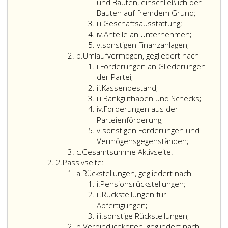
Litera,
eins,
Darlehensgebers,
Absatz
oder
gemäß
und Bauten, einschließlich der
i,
sind,
Kredit-
4
nicht-
Paragraph
Bauten auf fremdem Grund;
i
iii
zu
bzw.
und
territoriale
9,
iii.
Geschäftsausstattung;
Sub-
erfolgen.
Darlehenshöhe,
5
Gliederung
erfüllt,
iv.
Anteile an Unternehmen;
Litera
Litera,
Laufzeit
eine
bereits
überprüft
v.
sonstigen Finanzanlagen;
Litera
v
i,
und
Gegenüberstellung
von
werden.
b.
Umlaufvermögen, gegliedert nach
b
Litera
v
die
der
einem
Der
i.
Forderungen an Gliederungen
i
konkreten
jeweiligen
Rechenschaftsberi
Wirtschaftsp
der Partei;
Sub-
Vertragskonditionen
Summe
gemäß
hat
ii.
Kassenbestand;
Litera,
iii
bekannt
der
Ziffer
dabei
iii.
Bankguthaben und Schecks;
i,
Sub-
zu
Erträge
2,
gemäß
iv.
Forderungen aus der
i
Litera,
geben.
und
miterfasst
Paragraph
Parteienförderung;
Litera
i,
der
ist,
8,
v.
sonstigen Forderungen und
v
v
Summe
gilt
vorzugehen.
Vermögensgegenständen;
Litera
der
ihre
Der
c.
Gesamtsumme Aktivseite.
Ziffer
c
Aufwendungen
Rechenschaftspflic
Wirtschaftsp
2.
Passivseite:
2
Litera
anzuführen,
als
wird
a.
Rückstellungen, gegliedert nach
a
Litera
wobei
erfüllt.
von
i.
Pensionsrückstellungen;
i
Sub-
diese
der
ii.
Rückstellungen für
Litera,
Summen
jeweiligen
Abfertigungen;
i,
iii
hinsichtlich
politischen
iii.
sonstige Rückstellungen;
Litera
i
jeder
Partei
b.
Verbindlichkeiten, gegliedert nach