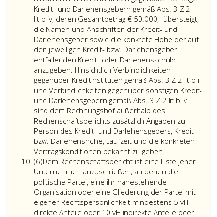
b
der
Kredit- und Darlehensgebern gemäß Abs. 3 Z 2
Wohnadresse
lit b iv, deren Gesamtbetrag € 50.000,- übersteigt,
oder
die Namen und Anschriften der Kredit- und
Geschäftsanschrift
Darlehensgeber sowie die konkrete Höhe der auf
des
den jeweiligen Kredit- bzw. Darlehensgeber
Spenders,
entfallenden Kredit- oder Darlehensschuld
gegliedert
anzugeben. Hinsichtlich Verbindlichkeiten
danach,
gegenüber Kreditinstituten gemäß Abs. 3 Z 2 lit b iii
welcher
und Verbindlichkeiten gegenüber sonstigen Kredit-
Gliederung
und Darlehensgebern gemäß Abs. 3 Z 2 lit b iv
(Paragraph
sind dem Rechnungshof außerhalb des
2,
Rechenschaftsberichts zusätzlich Angaben zur
Ziffer
Person des Kredit- und Darlehensgebers, Kredit-
eins,)
bzw. Darlehenshöhe, Laufzeit und die konkreten
oder
In
Vertragskonditionen bekannt zu geben.
Absatz
nahestehenden
einer
(6)
Dem Rechenschaftsbericht ist eine Liste jener
6
Organisation
Anlage
Unternehmen anzuschließen, an denen die
(Paragraph
zum
politische Partei, eine ihr nahestehende
2,
Rechenschaftsb
Organisation oder eine Gliederung der Partei mit
Ziffer
sind
eigener Rechtspersönlichkeit mindestens 5 vH
3,),
hinsichtlich
direkte Anteile oder 10 vH indirekte Anteile oder