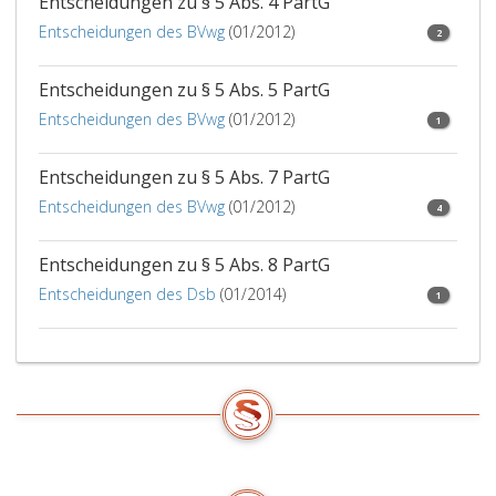
Entscheidungen zu § 5 Abs. 4 PartG
(Paragraph
Entscheidungen des BVwg
(01/2012)
5,
2
Absatz
6,
Entscheidungen zu § 5 Abs. 5 PartG
und 6a)
Entscheidungen des BVwg
(01/2012)
1
dem
Rechnungshof
in
Entscheidungen zu § 5 Abs. 7 PartG
einem
Entscheidungen des BVwg
(01/2012)
4
offenen
und
Entscheidungen zu § 5 Abs. 8 PartG
maschinenlesbaren
standardisierten
Entscheidungen des Dsb
(01/2014)
1
Format
zu
übermitteln.
Nahestehende
Organisationen
und
Gliederungen,
Personenkomitees,