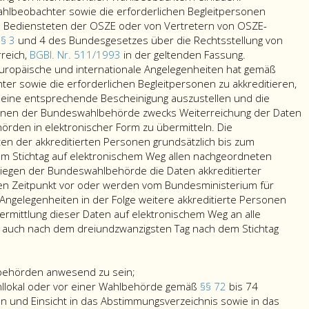
lbeobachter sowie die erforderlichen Begleitpersonen
n Bediensteten der OSZE oder von Vertretern von OSZE-
§§ 3
und 4 des Bundesgesetzes über die Rechtsstellung von
Gemäß
rreich,
BGBl. Nr. 511/1993
in der geltenden Fassung.
Absatz
uropäische und internationale Angelegenheiten hat gemäß
eins,
er sowie die erforderlichen Begleitpersonen zu akkreditieren,
entsendete
 eine entsprechende Bescheinigung auszustellen und die
Wahlbeobach
onen der Bundeswahlbehörde zwecks Weiterreichung der Daten
sowie
rden in elektronischer Form zu übermitteln. Die
die
n der akkreditierten Personen grundsätzlich bis zum
erforderliche
m Stichtag auf elektronischem Weg allen nachgeordneten
Begleitperso
iegen der Bundeswahlbehörde die Daten akkreditierter
genießen
en Zeitpunkt vor oder werden vom Bundesministerium für
die
Angelegenheiten in der Folge weitere akkreditierte Personen
Rechtsstellun
ermittlung dieser Daten auf elektronischem Weg an alle
von
auch nach dem dreiundzwanzigsten Tag nach dem Stichtag
Bediensteten
der
OSZE
lbehörden anwesend zu sein;
oder
llokal oder vor einer Wahlbehörde gemäß
§§ 72
bis 74
von
 und Einsicht in das Abstimmungsverzeichnis sowie in das