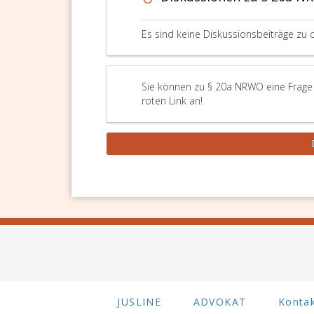
und
internationale
Angelegenheiten
Es sind keine Diskussionsbeiträge zu 
in
der
Folge
Sie können zu § 20a NRWO eine Frage 
weitere
roten Link an!
akkreditierte
Personen
namhaft
gemacht,
so
ist
eine
Übermittlung
dieser
Daten
auf
elektronischem
Weg
an
JUSLINE
ADVOKAT
Konta
alle