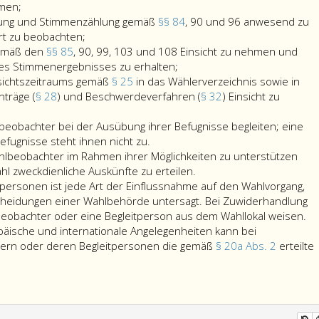
den
Vertretern
men;
Wahlvorgang
von
üfung und Stimmenzählung gemäß
§§ 84
, 90 und 96 anwesend zu
im
bei
OSZE-
rt zu beobachten;
Wahllokal
der
Teilnehmerst
gemäß den
§§ 85
, 90, 99, 103 und 108 Einsicht zu nehmen und
oder
Stimmzettelprüfung
in
gemäß
es Stimmenergebnisses zu erhalten;
vor
und
die
den
sichtszeitraums gemäß
§ 25
in das Wählerverzeichnis sowie in
einer
Stimmenzählung
Niederschriften
Paragraphen
nträge (
§ 28
) und Beschwerdeverfahren (
§ 32
) Einsicht zu
Wahlbehörde
gemäß
gemäß
3
gemäß
Paragraphen
den
und
eobachter bei der Ausübung ihrer Befugnisse begleiten; eine
Paragraphen
84,,
Paragraphen
4
fugnisse steht ihnen nicht zu.
72
90
85,,
des
beobachter im Rahmen ihrer Möglichkeiten zu unterstützen
ms
bis
und
90,
Bundesgeset
l zweckdienliche Auskünfte zu erteilen.
74
96
99,
über
personen ist jede Art der Einflussnahme auf den Wahlvorgang,
ungehindert
anwesend
103
die
cheidungen einer Wahlbehörde untersagt. Bei Zuwiderhandlung
zu
zu
und
Rechtsstellun
beobachter oder eine Begleitperson aus dem Wahllokal weisen.
beobachten
sein
108
von
äische und internationale Angelegenheiten kann bei
und
und
Einsicht
Einrichtungen
ern oder deren Begleitpersonen die gemäß
§ 20a Abs. 2
erteilte
s
Einsicht
diese
zu
der
minister
in
ungehindert
nehmen
OSZE
das
zu
und
in
ische
Abstimmungsverzeichnis
beobachten;
eine
Österreich,