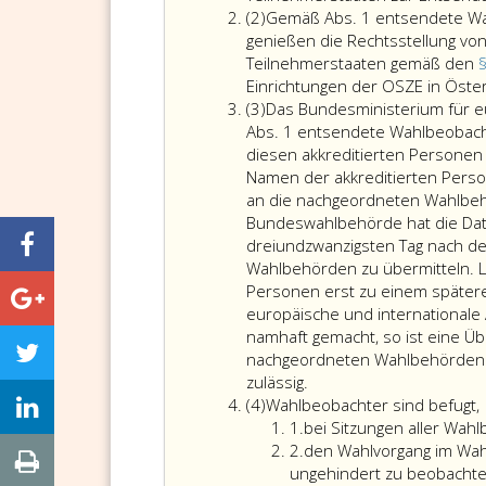
Absatz
(2)
Gemäß Abs. 1 entsendete Wah
2
genießen die Rechtsstellung vo
Teilnehmerstaaten gemäß den
Einrichtungen der OSZE in Öste
Absatz
(3)
Das Bundesministerium für e
3
Abs. 1 entsendete Wahlbeobacht
diesen akkreditierten Personen
Namen der akkreditierten Pers
an die nachgeordneten Wahlbehö
Bundeswahlbehörde hat die Date
dreiundzwanzigsten Tag nach de
Wahlbehörden zu übermitteln. L
Personen erst zu einem später
europäische und internationale 
namhaft gemacht, so ist eine Üb
nachgeordneten Wahlbehörden 
Das
zulässig.
Absatz
Bundesministerium
(4)
Wahlbeobachter sind befugt,
4
Ziffer
für
1.
bei Sitzungen aller Wah
eins
Ziffer
europäische
2.
den Wahlvorgang im Wah
2
und
ungehindert zu beobachten