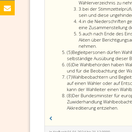
internationale
Wählerverzeichnis zu neh
Ziffer
Angelegenheiten
3.
bei der Stimmzettelpr
3
hat
sein und diese ungehinde
Ziffer
gemäß
4.
in die Niederschriften 
4
Absatz
eine Zusammenstellung d
Ziffer
eins,
5.
auch nach Ende des Ein
5
entsendete
Akten über Berichtigungsa
Wahlbeobachter
auch
nehmen.
Absatz
sowie
nach
(5)
Begleitpersonen dürfen Wahlb
5
die
Ende
selbständige Ausübung dieser Be
Absatz
erforderlichen
des
(6)
Die Wahlbehörden haben Wahl
6
Begleitpersonen
Einsichtszeitrau
und für die Beobachtung der Wah
Absatz
zu
gemäß
(7)
Wahlbeobachtern und Begleit
7
akkreditieren,
Paragraph
auf einen Wähler oder auf Ents
diesen
25,
kann der Wahlleiter einen Wahl
Absatz
akkreditierten
in
(8)
Der Bundesminister für europ
8
Personen
das
Zuwiderhandlung Wahlbeobacht
eine
Wählerverzeichni
Der
Akkreditierung entziehen.
entsprechende
sowie
Bundes
Bescheinigung
in
für
auszustellen
Akten
europä