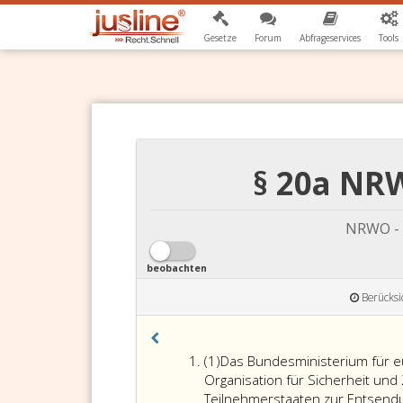
Gesetze
Forum
Abfrageservices
Tools
§ 20a NR
NRWO - 
beobachten
Berücksi
Absatz
(1)
Das Bundesministerium für e
eins
Organisation für Sicherheit un
Teilnehmerstaaten zur Entsendu