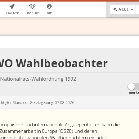
DR
ALLE
Legal.Tech
Über Uns
Hilfe
WO Wahlbeobachter
Nationalrats-Wahlordnung 1992
merk
chtigter Stand der Gesetzgebung: 07.08.2026
uropäische und internationale Angelegenheiten kann die
d Zusammenarbeit in Europa (OSZE) und deren
ng von internationalen Wahlbeobachtern einladen.