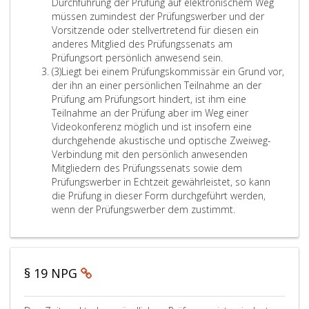
Durchführung der Prüfung auf elektronischem Weg
e
i
T
d
s
A
i
ü
müssen zumindest der Prüfungswerber und der
l
s
e
i
s
u
l
b
Vorsitzende oder stellvertretend für diesen ein
l
r
e
d
d
s
f
e
anderes Mitglied des Prüfungssenats am
t
m
s
e
e
s
a
Prüfungsort persönlich anwesend sein.
r
w
i
e
r
r
m
r
A
(3)
Liegt bei einem Prüfungskommissär ein Grund vor,
e
d
n
r
b
i
R
b
b
der ihn an einer persönlichen Teilnahme an der
r
i
n
P
e
t
i
s
Prüfung am Prüfungsort hindert, ist ihm eine
e
d
e
i
r
k
t
c
a
Teilnahme an der Prüfung aber im Weg einer
e
i
c
ü
a
p
e
t
Videokonferenz möglich und ist insofern eine
h
n
t
h
f
n
r
l
z
durchgehende akustische und optische Zweiweg-
,
t
u
t
u
n
a
,
3
Verbindung mit den persönlich anwesenden
a
e
m
n
t
n
b
k
,
Mitgliedern des Prüfungssenats sowie dem
n
r
ö
g
g
g
e
t
Prüfungswerber in Echtzeit gewährleistet, so kann
H
g
f
e
u
b
d
i
die Prüfung in dieser Form durchgeführt werden,
a
l
r
g
n
i
e
wenn der Prüfungswerber dem zustimmt.
s
n
i
ü
e
d
e
n
d
c
c
h
b
n
z
ü
e
h
h
e
e
t
w
t
i
e
,
s
n
e
e
n
z
s
t
e
V
§ 19 NPG
r
i
e
t
o
e
P
e
s
s
M
e
h
n
r
r
i
G
i