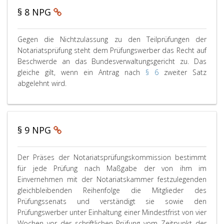
z
e
n
§ 8 NPG
u
n
t
d
g
r
e
P
Gegen die Nichtzulassung zu den Teilprüfungen der
e
a
n
a
Notariatsprüfung steht dem Prüfungswerber das Recht auf
T
m
g
r
Beschwerde an das Bundesverwaltungsgericht zu. Das
e
ä
a
a
gleiche gilt, wenn ein Antrag nach
i
§ 6
zweiter Satz
ß
u
g
l
G
abgelehnt wird.
P
f
r
p
e
a
Z
a
r
g
r
u
p
ü
e
h
a
l
f
n
8
§ 9 NPG
g
a
u
d
,
r
s
n
i
a
s
g
P
Der Präses der Notariatsprüfungskommission bestimmt
e
e
p
u
a
für jede Prüfung nach Maßgabe der von ihm im
N
n
h
n
r
Einvernehmen mit der Notariatskammer festzulegenden
i
k
1
g
a
gleichbleibenden Reihenfolge die Mitglieder des
a
c
3
z
g
Prüfungssenats und verständigt sie sowie den
n
h
r
4
u
Prüfungswerber unter Einhaltung einer Mindestfrist von vier
n
t
a
,
d
j
Wochen vor der schriftlichen Prüfung vom Zeitpunkt der