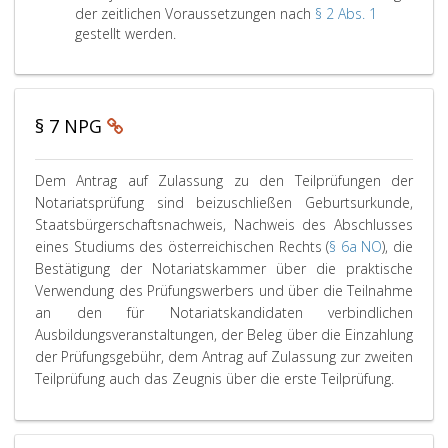
d
s
der zeitlichen Voraussetzungen nach
§ 2 Abs. 1
e
a
D
gestellt werden.
m
t
e
K
z
r
r
2
A
n
e
§ 7 NPG
t
i
r
s
a
P
d
Dem Antrag auf Zulassung zu den Teilprüfungen der
g
a
e
Notariatsprüfung sind beizuschließen Geburtsurkunde,
a
r
r
Staatsbürgerschaftsnachweis, Nachweis des Abschlusses
u
a
N
eines Studiums des österreichischen Rechts (
§ 6a NO
), die
f
g
o
Bestätigung der Notariatskammer über die praktische
Z
r
t
Verwendung des Prüfungswerbers und über die Teilnahme
u
a
a
an den für Notariatskandidaten verbindlichen
l
p
a
r
Ausbildungsveranstaltungen, der Beleg über die Einzahlung
h
s
e
der Prüfungsgebühr, dem Antrag auf Zulassung zur zweiten
7
s
w
D
,
Teilprüfung auch das Zeugnis über die erste Teilprüfung.
u
e
e
n
r
m
g
d
A