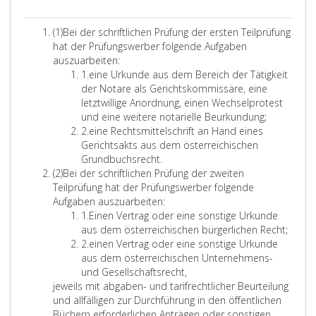
v
r
e
h
e
t
s
i
i
w
n
e
r
e
d
e
A
(1)
Bei der schriftlichen Prüfung der ersten Teilprüfung
e
u
n
s
a
r
e
t
b
hat der Prüfungswerber folgende Aufgaben
r
n
o
a
l
e
w
s
s
auszuarbeiten:
v
d
t
M
t
g
e
A
a
Z
1.
eine Urkunde aus dem Bereich der Tätigkeit
o
e
z
i
u
e
r
b
t
i
der Notare als Gerichtskommissäre, eine
r
r
w
t
m
n
z
f
letztwillige Anordnung, einen Wechselprotest
d
s
h
d
e
g
ä
g
e
f
und eine weitere notarielle Beurkundung;
e
c
e
e
i
ß
l
s
i
e
Z
2.
eine Rechtsmittelschrift an Hand eines
n
h
r
r
s
P
i
n
r
i
Gerichtsakts aus dem österreichischen
g
g
m
e
v
l
a
e
s
e
f
Grundbuchsrecht.
e
e
ü
z
o
u
r
A
i
f
(2)
Bei der schriftlichen Prüfung der zweiten
d
r
s
n
u
m
s
a
b
n
e
Teilprüfung hat der Prüfungswerber folgende
e
e
d
m
i
P
s
g
s
s
r
Aufgaben auszuarbeiten:
r
h
l
M
c
r
r
e
a
2
Z
1.
Einen Vertrag oder eine sonstige Urkunde
e
i
i
n
h
a
ä
s
t
i
aus dem österreichischen bürgerlichen Recht;
n
c
t
,
t
p
s
e
z
f
Z
2.
einen Vertrag oder eine sonstige Urkunde
e
h
g
u
h
z
2
f
i
aus dem österreichischen Unternehmens-
i
i
n
e
l
n
2
u
e
f
und Gesellschaftsrecht,
d
n
o
n
i
0
d
.
r
f
jeweils mit abgaben- und tarifrechtlicher Beurteilung
e
e
d
P
e
,
z
e
e
und allfälligen zur Durchführung in den öffentlichen
D
e
r
d
n
s
A
w
i
r
Büchern erforderlichen Anträgen oder sonstigen
a