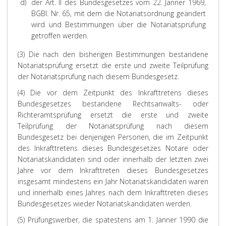
d)
der Art. II des Bundesgesetzes vom 22. Jänner 1969,
o
2
t
d
w
r
g
2
n
BGBl. Nr. 65, mit dem die Notariatsordnung geändert
d
0
z
i
e
d
e
,
g
e
,
b
e
wird und Bestimmungen über die Notariatsprüfung
n
c
r
)
s
r
B
l
s
getroffen werden.
u
k
k
i
e
u
u
a
f
n
l
d
s
r
n
n
t
a
(3) Die nach den bisherigen Bestimmungen bestandene
g
ä
e
t
a
d
t
l
g
Notariatsprüfung ersetzt die erste und zweite Teilprüfung
d
r
r
b
e
T
l
i
e
e
der Notariatsprüfung nach diesem Bundesgesetz.
t
A
w
s
e
s
n
s
b
e
(4) Die vor dem Zeitpunkt des Inkrafttretens dieses
u
e
g
i
e
B
s
P
n
Bundesgesetzes bestandene Rechtsanwalts- oder
s
n
e
l
i
u
r
o
i
d
s
e
n
Richteramtsprüfung ersetzt die erste und zweite
b
n
ü
f
s
b
e
i
n
Teilprüfung der Notariatsprüfung nach diesem
i
d
f
e
s
a
t
n
e
e
Bundesgesetz bei denjenigen Personen, die im Zeitpunkt
l
u
r
o
r
z
s
u
s
n
des Inkrafttretens dieses Bundesgesetzes Notare oder
d
n
g
e
b
,
e
m
g
Notariatskandidaten sind oder innerhalb der letzten zwei
u
b
l
n
l
N
r
i
i
Jahre vor dem Inkrafttreten dieses Bundesgesetzes
n
i
E
a
r
P
e
n
s
insgesamt mindestens ein Jahr Notariatskandidaten waren
g
r
t
.
r
s
i
i
t
und innerhalb eines Jahres nach dem Inkrafttreten dieses
b
e
t
ü
z
s
c
a
Bundesgesetzes wieder Notariatskandidaten werden.
e
i
T
6
f
t
u
u
h
t
g
e
3
u
e
f
z
(5) Prüfungswerber, die spätestens am 1. Jänner 1990 die
m
n
i
a
n
r