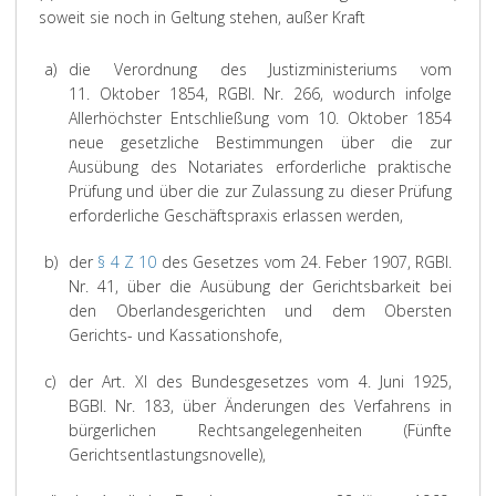
e
n
s
i
e
s
n
a
soweit sie noch in Geltung stehen, außer Kraft
d
t
r
z
d
l
i
-
d
u
F
z
B
(
e
p
n
Ä
e
e
e
ä
e
a)
die Verordnung des Justizministeriums vom
P
m
e
n
s
r
r
i
u
h
11. Oktober 1854, RGBl. Nr. 266, wodurch infolge
a
G
s
d
g
d
ü
n
r
i
Allerhöchster Entschließung vom 10. Oktober 1854
r
e
u
e
e
e
s
f
t
g
neue gesetzliche Bestimmungen über die zur
a
n
r
s
r
p
u
e
u
k
Ausübung des Notariates erforderliche praktische
v
u
e
V
g
r
n
i
n
e
Prüfung und über die zur Zulassung zu dieser Prüfung
o
n
t
e
r
d
ü
l
g
i
erforderliche Geschäftspraxis erlassen werden,
r
g
z
r
2
a
u
f
.
t
h
s
e
h
i
n
p
t
e
g
s
i
e
b)
der
§ 4 Z 10
des Gesetzes vom 24. Feber 1907, RGBl.
s
g
h
e
r
e
B
n
n
Nr. 41, über die Ausübung der Gerichtsbarkeit bei
t
f
1
n
g
s
u
d
d
,
den Oberlandesgerichten und dem Obersten
ü
8
d
e
e
n
e
u
r
d
Gerichts- und Kassationshofe,
,
a
s
t
d
r
r
u
i
A
s
e
z
e
u
c
n
c)
der Art. XI des Bundesgesetzes vom 4. Juni 1925,
e
b
h
e
s
n
P
h
g
BGBl. Nr. 183, über Änderungen des Verfahrens in
d
e
s
g
g
s
r
V
ü
bürgerlichen Rechtsangelegenheiten (Fünfte
e
n
e
i
a
e
ü
l
Gerichtsentlastungsnovelle),
n
e
2
s
s
r
t
t
f
Z
n
0
e
t
o
i
z
u