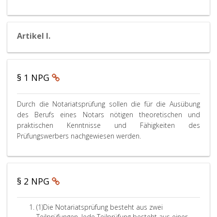
Artikel I.
§ 1 NPG
P
Durch die Notariatsprüfung sollen die für die Ausübung
a
des Berufs eines Notars nötigen theoretischen und
r
praktischen Kenntnisse und Fähigkeiten des
a
Prüfungswerbers nachgewiesen werden.
g
r
a
p
§ 2 NPG
h
e
i
A
(1)
Die Notariatsprüfung besteht aus zwei
n
b
Teilprüfungen. Jede Teilprüfung besteht aus einer