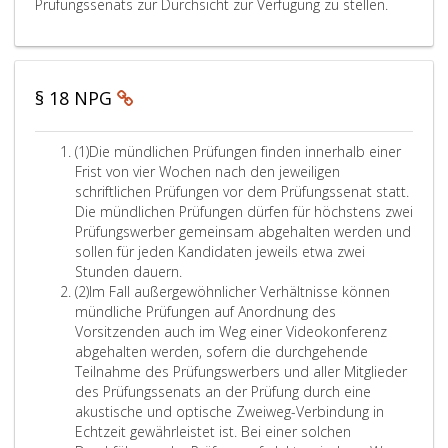
u
Prüfungssenats zur Durchsicht zur Verfügung zu stellen.
ü
n
p
r
r
n
i
n
w
ä
f
n
N
h
b
e
P
n
g
i
m
u
o
g
1
e
r
n
s
n
r
t
n
t
d
7
r
ü
e
w
M
g
d
l
a
,
e
a
§ 18 NPG
f
u
e
i
s
r
.
i
u
r
u
e
r
w
t
e
c
c
N
n
r
b
e
n
g
A
(1)
Die mündlichen Prüfungen finden innerhalb einer
h
h
o
g
l
e
r
z
l
b
Frist von vier Wochen nach den jeweiligen
d
e
a
i
r
t
b
u
s
schriftlichen Prüfungen vor dem Prüfungssenat statt.
i
i
v
m
c
f
a
e
p
a
Die mündlichen Prüfungen dürfen für höchstens zwei
e
e
o
v
h
ü
r
r
r
t
Prüfungswerber gemeinsam abgehalten werden und
A
d
o
e
r
n
u
i
ü
z
sollen für jeden Kandidaten jeweils etwa zwei
u
a
r
r
d
i
n
f
a
e
Stunden dauern.
f
g
A
e
u
h
e
e
t
i
A
(2)
Im Fall außergewöhnlicher Verhältnisse können
g
e
n
n
s
r
m
n
n
b
mündliche Prüfungen auf Anordnung des
s
a
s
t
F
d
l
.
b
s
s
Vorsitzenden auch im Weg einer Videokonferenz
b
k
e
r
a
a
e
e
,
a
abgehalten werden, sofern die durchgehende
e
a
h
i
l
u
m
t
Teilnahme des Prüfungswerbers und aller Mitglieder
i
g
m
e
t
l
b
K
z
des Prüfungssenats an der Prüfung durch eine
e
d
n
t
,
m
t
2
akustische und optische Zweiweg-Verbindung in
r
s
e
e
z
d
e
e
,
Echtzeit gewährleistet ist. Bei einer solchen
t
e
r
n
u
a
r
H