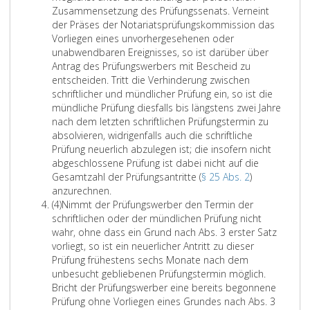
i
ü
n
Zusammensetzung des Prüfungssenats. Verneint
w
z
t
f
d
der Präses der Notariatsprüfungskommission das
e
u
l
u
d
Vorliegen eines unvorhergesehenen oder
i
s
i
e
unabwendbaren Ereignisses, so ist darüber über
n
c
l
c
r
Antrag des Prüfungswerbers mit Bescheid zu
g
h
s
h
V
entscheiden. Tritt die Verhinderung zwischen
s
e
f
l
e
schriftlicher und mündlicher Prüfung ein, so ist die
n
t
ü
i
r
mündliche Prüfung diesfalls bis längstens zwei Jahre
V
e
n
e
h
nach dem letzten schriftlichen Prüfungstermin zu
o
h
f
ß
i
absolvieren, widrigenfalls auch die schriftliche
r
t
J
e
n
Prüfung neuerlich abzulegen ist; die insofern nicht
a
d
d
abgeschlossene Prüfung ist dabei nicht auf die
a
n
u
e
e
Gesamtzahl der Prüfungsantritte (
§ 25 Abs. 2
)
h
G
s
m
I
r
anzurechnen.
r
e
s
A
s
u
(4)
Nimmt der Prüfungswerber den Termin der
P
e
e
b
b
t
n
schriftlichen oder der mündlichen Prüfung nicht
r
t
g
u
s
d
g
wahr, ohne dass ein Grund nach Abs. 3 erster Satz
ü
z
e
r
a
e
e
vorliegt, so ist ein neuerlicher Antritt zu dieser
u
f
w
t
t
m
i
Prüfung frühestens sechs Monate nach dem
n
u
ä
s
z
P
n
unbesucht gebliebenen Prüfungstermin möglich.
g
n
h
u
4
r
e
Bricht der Prüfungswerber eine bereits begonnene
e
g
l
r
,
ü
s
Prüfung ohne Vorliegen eines Grundes nach Abs. 3
n