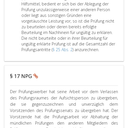
u
r
,
c
t
s
a
t
p
b
Hilfsmittel, bedient er sich bei der Ablegung der
i
f
s
l
t
t
z
h
s
Prüfung unzulässigerweise einer anderen Person
r
h
s
g
i
i
e
z
w
r
a
oder liegt aus sonstigen Gründen eine
7
a
6
a
c
r
)
t
e
i
t
vorgetäuschte Leistung vor, so ist die Prüfung nicht
s
u
a
b
h
S
,
z
z
zu beurteilen oder deren bereits erfolgte
i
f
i
m
,
e
e
a
s
e
2
Beurteilung im Nachhinein für ungültig zu erklären.
n
t
t
k
b
N
n
t
o
Die nicht beurteilte oder in ihrer Beurteilung für
n
d
e
l
a
e
O
o
z
k
ungültig erklärte Prüfung ist auf die Gesamtzahl der
j
d
r
i
n
s
)
d
v
a
V
Prüfungsantritte (
§ 25 Abs. 2
) anzurechnen.
e
e
n
S
c
e
o
n
t
,
e
d
m
d
a
h
r
r
n
e
d
r
e
e
,
t
e
d
l
s
l
i
w
n
m
e
e
i
i
z
n
e
l
e
f
P
§ 17 NPG
i
r
e
c
a
A
n
a
t
B
r
m
g
h
n
b
r
d
l
.
e
ü
ü
t
d
e
e
g
b
l
P
s
Der Prüfungswerber hat seine Arbeit vor dem Verlassen
f
n
,
e
m
t
s
e
e
a
u
t
des Prüfungsraumes der Aufsichtsperson zu übergeben,
d
s
r
e
w
v
l
i
r
n
ä
die sie gegenzuzeichnen und unverzüglich dem
l
o
P
i
o
e
a
e
t
g
t
Vorsitzenden des Prüfungssenats zu übergeben hat. Der
i
i
r
n
n
i
g
s
h
e
c
s
ü
i
Vorsitzende hat die Prüfungsarbeit vor Abhaltung der
P
d
r
t
w
n
n
h
t
f
g
mündlichen Prüfungen den anderen Mitgliedern des
r
e
a
e
e
t
s
e
e
u