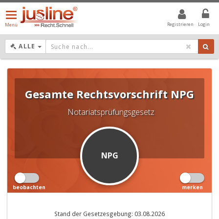
Menü
öffnen/schließen
Registrieren
Login
Menü
DROPDOWN: GEWÄHLTER WERT IST ALLE
ALLE
Gesamte Rechtsvorschrift
NPG
Notariatsprüfungsgesetz
NPG
beobachten
merken
Stand der Gesetzesgebung: 03.08.2026