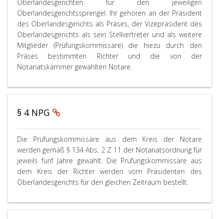
Oberlandesgerichten für den jeweiligen
g
Oberlandesgerichtssprengel. Ihr gehören an der Präsident
r
des Oberlandesgerichts als Präses, der Vizepräsident des
a
Oberlandesgerichts als sein Stellvertreter und als weitere
p
Mitglieder (Prüfungskommissäre) die hiezu durch den
h
Präses bestimmten Richter und die von der
3
,
Notariatskammer gewählten Notare.
§ 4 NPG
P
Die Prüfungskommissäre aus dem Kreis der Notare
a
werden gemäß § 134 Abs. 2 Z 11 der Notariatsordnung für
r
jeweils fünf Jahre gewählt. Die Prüfungskommissäre aus
a
dem Kreis der Richter werden vom Präsidenten des
g
D
Oberlandesgerichts für den gleichen Zeitraum bestellt.
r
i
a
e
p
P
h