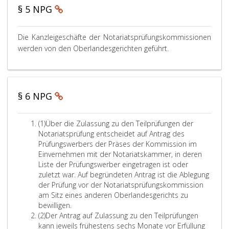
r
4
§ 5 NPG
ü
,
f
P
Die Kanzleigeschäfte der Notariatsprüfungskommissionen
u
a
werden von den Oberlandesgerichten geführt.
n
r
g
a
s
g
k
r
§ 6 NPG
o
a
m
p
h
m
A
(1)
Über die Zulassung zu den Teilprüfungen der
5
i
b
Notariatsprüfung entscheidet auf Antrag des
,
s
s
Prüfungswerbers der Präses der Kommission im
s
a
Einvernehmen mit der Notariatskammer, in deren
ä
t
Liste der Prüfungswerber eingetragen ist oder
z
zuletzt war. Auf begründeten Antrag ist die Ablegung
r
e
der Prüfung vor der Notariatsprüfungskommission
e
i
am Sitz eines anderen Oberlandesgerichts zu
a
n
bewilligen.
u
s
A
(2)
Der Antrag auf Zulassung zu den Teilprüfungen
s
b
kann jeweils frühestens sechs Monate vor Erfüllung