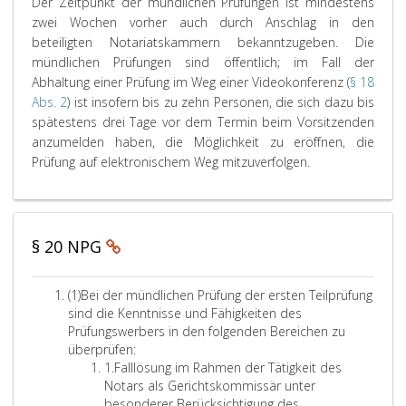
P
Der Zeitpunkt der mündlichen Prüfungen ist mindestens
a
s
ü
H
c
w
e
a
t
t
s
f
zwei Wochen vorher auch durch Anschlag in den
i
h
e
r
r
d
e
u
g
beteiligten Notariatskammern bekanntzugeben. Die
l
b
n
i
a
e
c
n
l
mündlichen Prüfungen sind öffentlich; im Fall der
e
f
d
c
g
r
h
g
i
i
Abhaltung einer Prüfung im Weg einer Videokonferenz (
§ 18
s
h
u
r
P
s
s
d
e
Abs. 2
) ist insofern bis zu zehn Personen, die sich dazu bis
m
t
n
a
r
M
t
e
d
spätestens drei Tage vor dem Termin beim Vorsitzenden
i
s
p
g
ä
o
e
r
e
anzumelden haben, die Möglichkeit zu eröffnen, die
a
t
h
s
n
r
d
A
r
k
D
Prüfung auf elektronischem Weg mitzuverfolgen.
t
1
e
a
m
e
b
t
n
e
9
e
s
t
i
s
l
s
a
,
r
d
e
n
l
e
P
a
u
e
n
(
Z
(
g
r
u
r
a
P
s
e
P
u
§ 20 NPG
ü
s
N
c
a
d
i
n
a
f
d
o
h
r
e
g
t
r
e
u
t
d
a
A
(1)
Bei der mündlichen Prüfung der ersten Teilprüfung
d
m
p
a
m
n
a
e
g
b
sind die Kenntnisse und Fähigkeiten des
e
K
u
g
ö
g
r
m
r
s
Prüfungswerbers in den folgenden Bereichen zu
r
r
n
s
r
i
u
a
s
a
überprüfen:
P
e
t
k
a
a
n
p
t
Z
1.
Falllösung im Rahmen der Tätigkeit des
w
r
e
i
t
p
t
b
h
z
i
Notars als Gerichtskommissär unter
e
ü
r
s
d
s
e
9
h
e
f
besonderer Berücksichtigung des