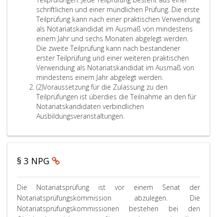
s
s
schriftlichen und einer mündlichen Prüfung. Die erste
,
a
Teilprüfung kann nach einer praktischen Verwendung
t
als Notariatskandidat im Ausmaß von mindestens
z
einem Jahr und sechs Monaten abgelegt werden.
e
Die zweite Teilprüfung kann nach bestandener
i
erster Teilprüfung und einer weiteren praktischen
n
Verwendung als Notariatskandidat im Ausmaß von
s
mindestens einem Jahr abgelegt werden.
A
(2)
Voraussetzung für die Zulassung zu den
b
Teilprüfungen ist überdies die Teilnahme an den für
s
Notariatskandidaten verbindlichen
a
Ausbildungsveranstaltungen.
t
z
2
§ 3 NPG
P
Die Notariatsprüfung ist vor einem Senat der
a
Notariatsprüfungskommission abzulegen. Die
r
Notariatsprüfungskommissionen bestehen bei den
a