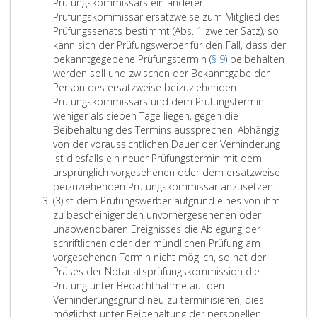
N
t
b
Prüfungskommissärs ein anderer
o
f
s
Prüfungskommissär ersatzweise zum Mitglied des
o
a
n
u
a
Prüfungssenats bestimmt (Abs. 1 zweiter Satz), so
t
r
a
n
t
kann sich der Prüfungswerber für den Fall, dass der
a
i
t
z
bekanntgegebene Prüfungstermin (
g
§ 9
) beibehalten
e
r
a
2
werden soll und zwischen der Bekanntgabe der
e
v
i
t
,
Person des ersatzweise beizuziehenden
n
o
a
s
Prüfungskommissärs und dem Prüfungstermin
r
d
t
p
weniger als sieben Tage liegen, gegen die
E
e
s
r
Beibehaltung des Termins aussprechen. Abhängig
r
r
o
ü
von der voraussichtlichen Dauer der Verhinderung
f
N
r
f
ist diesfalls ein neuer Prüfungstermin mit dem
ü
o
ursprünglich vorgesehenen oder dem ersatzweise
d
u
l
t
W
beizuziehenden Prüfungskommissär anzusetzen.
n
n
l
a
A
i
(3)
Ist dem Prüfungswerber aufgrund eines von ihm
u
g
u
b
r
zu bescheinigenden unvorhergesehenen oder
r
n
n
s
s
d
unabwendbaren Ereignisses die Ablegung der
i
g
g
i
a
a
schriftlichen oder der mündlichen Prüfung am
a
d
f
n
t
u
vorgesehenen Termin nicht möglich, so hat der
e
t
ü
d
z
f
Präses der Notariatsprüfungskommission die
r
s
r
b
3
g
Prüfung unter Bedachtnahme auf den
z
p
j
e
,
r
Verhinderungsgrund neu zu terminisieren, dies
e
r
e
i
u
möglichst unter Beibehaltung der personellen