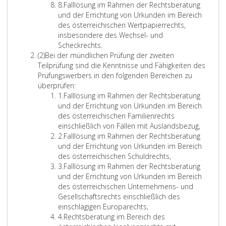
e
6
r
g
l
n
r
Z
8.
Falllösung im Rahmen der Rechtsberatung
r
n
h
c
ü
s
u
,
7
i
und der Errichtung von Urkunden im Bereich
i
S
e
m
h
f
t
n
f
des österreichischen Wertpapierrechts,
g
s
r
a
e
t
u
e
d
f
insbesondere des Wechsel- und
e
a
t
t
e
a
n
r
z
e
Scheckrechts.
n
n
m
z
i
n
g
m
w
A
r
(2)
Bei der mündlichen Prüfung der zweiten
d
a
i
)
n
d
u
i
i
b
8
Teilprüfung sind die Kenntnisse und Fähigkeiten des
e
n
n
e
a
n
n
s
e
s
Prüfungswerbers in den folgenden Bereichen zu
r
n
R
d
n
t
m
c
a
überprüfen:
n
e
e
t
e
z
e
ö
h
t
Z
1.
Falllösung im Rahmen der Rechtsberatung
f
n
c
e
s
r
g
e
u
z
i
und der Errichtung von Urkunden im Bereich
P
ü
h
n
B
l
n
t
2
f
des österreichischen Familienrechts
f
e
r
t
e
i
d
N
f
einschließlich von Fällen mit Auslandsbezug,
e
ü
r
N
s
d
c
e
e
Z
2.
Falllösung im Rahmen der Rechtsberatung
o
n
s
h
o
m
a
h
r
r
i
und der Errichtung von Urkunden im Bereich
t
o
s
r
i
t
c
.
B
e
f
des österreichischen Schuldrechts,
n
a
z
e
t
a
h
B
e
i
f
Z
3.
Falllösung im Rahmen der Rechtsberatung
o
r
w
n
t
r
t
r
k
n
e
i
und der Errichtung von Urkunden im Bereich
d
i
e
e
u
n
i
a
i
s
r
f
des österreichischen Unternehmens- und
e
a
l
i
n
a
c
n
2
f
Gesellschaftsrechts einschließlich des
a
r
s
t
W
d
h
h
n
e
einschlägigen Europarechts,
t
l
c
s
o
m
t
t
z
r
Z
4.
Rechtsberatung im Bereich des
i
s
h
k
e
d
g
c