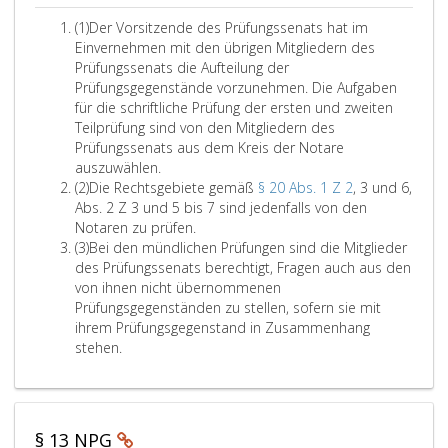
i
f
c
s
d
d
r
a
n
A
(1)
Der Vorsitzende des Prüfungssenats hat im
u
h
v
e
e
e
f
s
b
Einvernehmen mit den übrigen Mitgliedern des
n
o
n
r
w
,
a
t
s
Prüfungssenats die Aufteilung der
g
n
T
e
e
g
a
Prüfungsgegenstände vorzunehmen. Die Aufgaben
u
s
i
e
r
s
r
e
t
für die schriftliche Prüfung der ersten und zweiten
s
n
h
r
P
s
s
d
z
Teilprüfung sind von den Mitgliedern des
d
a
m
m
r
e
t
e
Prüfungssenats aus dem Kreis der Notare
e
e
c
z
i
ü
e
n
i
auszuwählen.
a
m
h
u
n
f
l
n
A
(2)
Die Rechtsgebiete gemäß
a
§ 20 Abs. 1 Z 2
, 3 und 6,
n
K
w
b
d
u
l
s
b
Abs. 2 Z 3 und 5 bis 7 sind jedenfalls von den
t
d
e
e
n
r
e
t
s
D
Notaren zu prüfen.
b
a
s
r
g
e
i
w
a
A
i
(3)
Bei den mündlichen Prüfungen sind die Mitglieder
e
s
c
s
s
i
s
e
t
b
e
des Prüfungssenats berechtigt, Fragen auch aus den
s
h
c
k
B
r
s
,
z
s
R
von ihnen nicht übernommenen
t
e
h
o
u
d
2
a
e
Prüfungsgegenständen zu stellen, sofern sie mit
d
N
i
r
m
e
n
e
t
c
ihrem Prüfungsgegenstand in Zusammenhang
e
a
n
i
m
h
n
d
z
h
stehen.
r
c
i
f
i
t
.
3
t
e
R
h
g
t
s
a
s
s
i
w
e
l
s
g
u
v
c
e
n
i
ä
e
s
e
§ 13 NPG
d
c
r
h
i
b