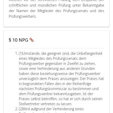
z
p
A
e
e
schriftlichen und mündlichen Prüfung unter Bekanntgabe
h
u
b
n
w
der Namen der Mitglieder des Prüfungssenats und des
9
l
s
T
e
,
Prüfungswerbers.
a
a
e
i
s
l
t
i
s
s
z
l
u
f
2
p
§ 10 NPG
r
n
,
r
ü
g
Z
ü
h
z
i
f
A
(1)
Umstände, die geeignet sind, die Unbefangenheit
e
u
f
u
b
eines Mitgliedes des Prüfungssenats dem
s
d
s
Prüfungswerber gegenüber in Zweifel zu ziehen,
f
n
t
e
a
sowie eine Verhinderung aus anderen Gründen
e
g
e
n
t
haben diese beziehungsweise der Prüfungswerber
r
e
n
z
unverzüglich dem Präses anzuzeigen. Der Präses hat
T
s
1
n
e
in begründeten Fällen den in der Reihenfolge
e
s
1
d
i
nächsten Prüfungskommissär zu bestimmen und
i
e
,
e
n
dem Prüfungswerber bekanntzugeben. Ist der
c
l
d
r
s
Präses selbst betroffen, so hat er sich durch seinen
h
p
e
N
,
Stellvertreter vertreten zu lassen.
s
r
r
o
A
(2)
Wird aufgrund der Verhinderung eines
M
ü