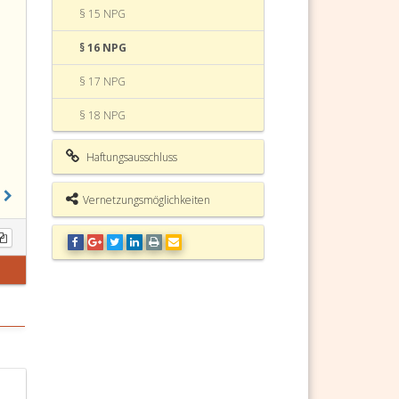
§ 15 NPG
§ 16 NPG
§ 17 NPG
§ 18 NPG
§ 19 NPG
Haftungsausschluss
§ 20 NPG
Vernetzungsmöglichkeiten
§ 21 NPG (weggefallen)
§ 22 NPG
§ 23 NPG
§ 24 NPG
§ 25 NPG
§ 26 NPG