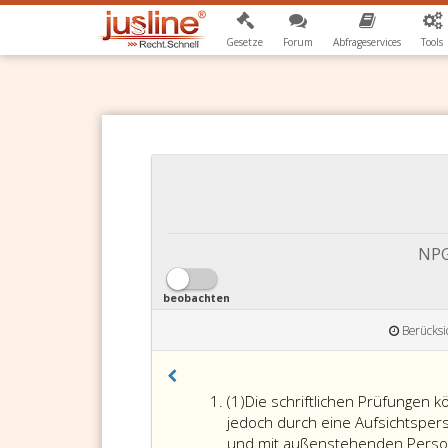
Gesetze
Forum
Abfrageservices
Tools
NPG
beobachten
Berücksi
Absatz
(1)
Die schriftlichen Prüfungen 
eins
jedoch durch eine Aufsichtspe
und mit außenstehenden Persone