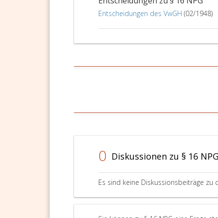
Entscheidungen zu § 16 NPG
auf
Entscheidungen des VwGH
(02/1948)
die
Gesamtzahl
der
Prüfungsantritte
(Paragraph
25,
Absatz
2,)
anzurechnen.
0
Diskussionen zu § 16 NP
Es sind keine Diskussionsbeiträge zu 