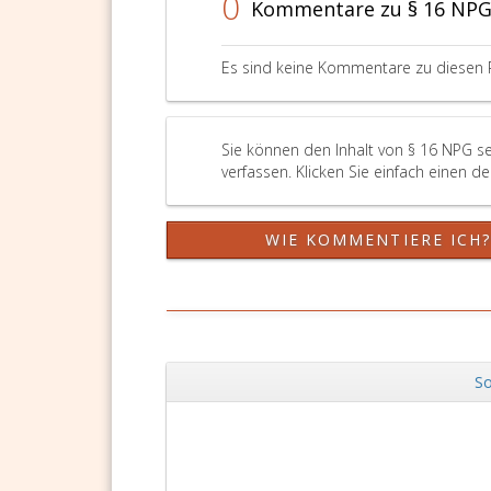
0
Kommentare zu § 16 NP
unzulässigerweise
einer
anderen
Es sind keine Kommentare zu diesen 
Person
oder
liegt
aus
Sie können den Inhalt von § 16 NPG s
sonstigen
verfassen. Klicken Sie einfach einen d
Gründen
eine
vorgetäuschte
WIE KOMMENTIERE ICH
Leistung
vor,
so
ist
die
Prüfung
So
nicht
Zurück
zu
beurteilen
oder