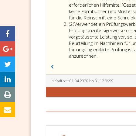
erforderlichen Hilfsmittel (Ges
keine Formbücher und Mustersa
für die Reinschrift eine Schreibk
Absatz
(2)
Verwendet ein Prüfungswerber
2
Prüfung unzulässigerweise eine
vorgetäuschte Leistung vor, so i
Beurteilung im Nachhinein für ung
für ungültig erklärte Prüfung ist
Verwendet
anzurechnen.
ein
Prüfungswerber
unerlaubte
Hilfsmittel,
In Kraft seit 01.04.2020 bis 31.12.9999
bedient
er
sich
bei
der
Ablegung
der
Prüfung