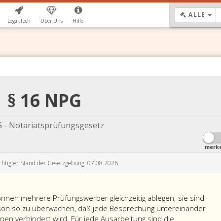
DR
ALLE
Legal.Tech
Über Uns
Hilfe
§ 16 NPG
 - Notariatsprüfungsgesetz
merk
chtigter Stand der Gesetzgebung: 07.08.2026
können mehrere Prüfungswerber gleichzeitig ablegen; sie sind
rson so zu überwachen, daß jede Besprechung untereinander
n verhindert wird. Für jede Ausarbeitung sind die