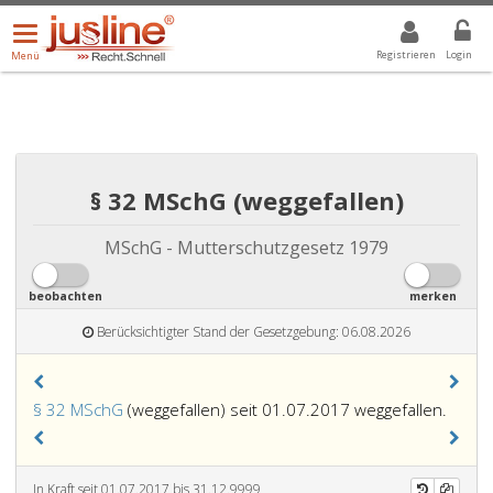
Menü
DROPDOWN: GEWÄHLTER WERT IST ALLE
ALLE
öffnen/schließen
Registrieren
Login
Menü
§ 32 MSchG (weggefallen)
MSchG - Mutterschutzgesetz 1979
beobachten
merken
Berücksichtigter Stand der Gesetzgebung: 06.08.2026
§ 32 MSchG
(weggefallen) seit 01.07.2017 weggefallen.
In Kraft seit 01.07.2017 bis 31.12.9999