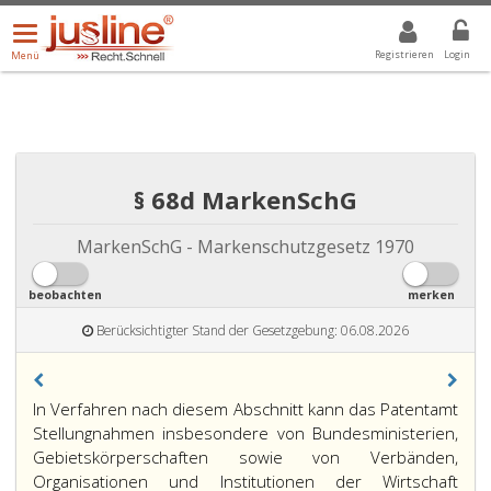
Menü
DROPDOWN: GEWÄHLTER WERT IST ALLE
ALLE
öffnen/schließen
Registrieren
Login
Menü
§ 68d MarkenSchG
MarkenSchG - Markenschutzgesetz 1970
beobachten
merken
Berücksichtigter Stand der Gesetzgebung: 06.08.2026
Paragraph
In Verfahren nach diesem Abschnitt kann das Patentamt
68
Stellungnahmen insbesondere von Bundesministerien,
d,
Gebietskörperschaften sowie von Verbänden,
Organisationen und Institutionen der Wirtschaft