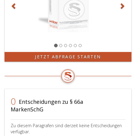
In
diesen
verfahren
ist
Paragraph
117,
Patentgesetz 1970
sinngemäß
anzuwenden.
JETZT ABFRAGE STARTEN
0
Entscheidungen zu § 66a
MarkenSchG
Zu diesem Paragrafen sind derzeit keine Entscheidungen
verfügbar.