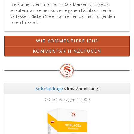
Löschungsantrag
wird.
Sie können den Inhalt von § 66a MarkenSchG selbst
erläutern, also einen kurzen eigenen Fachkommentar
auf
verfassen. Klicken Sie einfach einen der nachfolgenden
die
roten Links an!
Markensatzung
gestützt
ist
WIE KOMMENTIERE ICH?
und
der
KOMMENTAR HINZUFÜGEN
Inhaber
der
Gewährleistungsmarke
die
Markensatzung
so
Sofortabfrage
ohne
Anmeldung!
ändert,
Zurück
Weit
dass
DSGVO Vorlagen
11,90 €
der
Löschungsgrund
nicht
mehr
besteht.