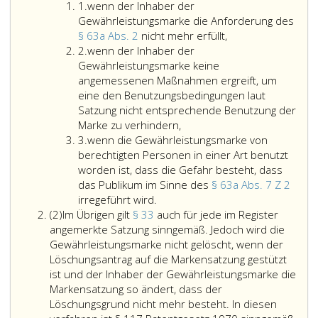
Ziffer
der
1.
wenn der Inhaber der
eins
sonst
Gewährleistungsmarke die Anforderung des
für
wenn
§ 63a Abs. 2
nicht mehr erfüllt,
Ziffer
die
der
2.
wenn der Inhaber der
2
Löschung
Inhaber
Gewährleistungsmarke keine
von
der
angemessenen Maßnahmen ergreift, um
Marken
Gewährleistungsm
eine den Benutzungsbedingungen laut
geltenden
die
Satzung nicht entsprechende Benutzung der
Vorschriften
Anforderung
Marke zu verhindern,
Ziffer
(Paragraph
des
3.
wenn die Gewährleistungsmarke von
3
63
Paragraph
berechtigten Personen in einer Art benutzt
a,
63
worden ist, dass die Gefahr besteht, dass
Absatz
a,
das Publikum im Sinne des
§ 63a Abs. 7 Z 2
6,)
wenn
Absatz
irregeführt wird.
Absatz
ist
die
2,
(2)
Im Übrigen gilt
§ 33
auch für jede im Register
2
eine
Gewährleistungsmarke
nicht
angemerkte Satzung sinngemäß. Jedoch wird die
Gewährleistungsmarke
von
mehr
Gewährleistungsmarke nicht gelöscht, wenn der
über
berechtigten
erfüllt,
Löschungsantrag auf die Markensatzung gestützt
Antrag
Personen
ist und der Inhaber der Gewährleistungsmarke die
zu
in
Markensatzung so ändert, dass der
löschen,
einer
Löschungsgrund nicht mehr besteht. In diesen