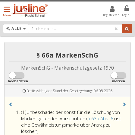
Menü
öffnen/schließen
Registrieren
Login
Menü
DROPDOWN: GEWÄHLTER WERT IST ALLE
ALLE
§ 66a MarkenSchG
MarkenSchG - Markenschutzgesetz 1970
beobachten
merken
Berücksichtigter Stand der Gesetzgebung: 06.08.2026
Absatz
(1)
Unbeschadet der sonst für die Löschung von
eins
Marken geltenden Vorschriften (
§ 63a Abs. 6
) ist
eine Gewährleistungsmarke über Antrag zu
Unbeschadet
löschen,