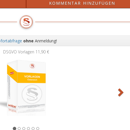
?
KOMMENTAR HINZUFÜGEN
Pa
31
Ab
2,
gilt
si
fortabfrage
ohne
Anmeldung!
Wei
DSGVO Vorlagen
11,90 €