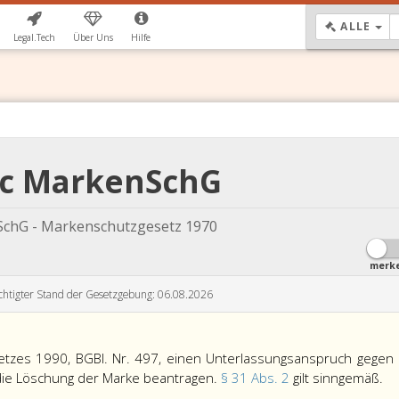
DR
ALLE
Legal.Tech
Über Uns
Hilfe
2c MarkenSchG
chG - Markenschutzgesetz 1970
merk
chtigter Stand der Gesetzgebung: 06.08.2026
tzes 1990, BGBl. Nr. 497, einen Unterlassungsanspruch gegen
We
 die Löschung der Marke beantragen.
§ 31 Abs. 2
gilt sinngemäß.
na