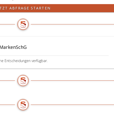
ETZT ABFRAGE STARTEN
 MarkenSchG
ine Entscheidungen verfügbar.