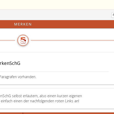
Pa
34
de
Mu
MERKEN
Bu
Nr
ei
Un
ge
di
Be
rkenSchG
ei
Ma
Paragrafen vorhanden.
hat
ka
di
Lö
nSchG selbst erläutern, also einen kurzen eigenen
de
einfach einen der nachfolgenden roten Links an!
Ma
be