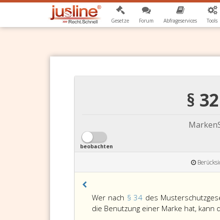
Gesetze
Forum
Abfrageservices
Tools
§ 3
MarkenS
beobachten
Berücksi
Paragraph
Wer nach
§ 34
des Musterschutzgese
32
die Benutzung einer Marke hat, kann
c,