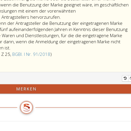
 wenn die Benutzung der Marke geeignet wäre, im geschäftlichen
hslungen mit einem der vorerwähnten
Ein
ntragstellers hervorzurufen.
Unternehmer
enn der Antragsteller die Benutzung der eingetragenen Marke
kann
ünf aufeinanderfolgenden Jahren in Kenntnis dieser Benutzung
die
die Waren und Dienstleistungen, für die die eingetragene Marke
Löschung
ur dann, wenn die Anmeldung der eingetragenen Marke nicht
einer
 ist.
Marke
Anmerkung,
 Z 25,
BGBl. I Nr. 91/2018
)
begehren,
Absatz
wenn
3,
sein
aufgehoben
Name,
durch
seine
Ziffer
MERKEN
Firma
25,,
oder
Bundesgesetzblatt
die
Teil
besondere
eins,
Bezeichnung
Nr. 91
seines
aus
Unternehmens