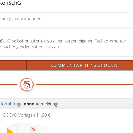
2018,)
kenSchG
oder
eine
diesen
Paragrafen vorhanden.
Bezeichnungen
ähnliche
Bezeichnung
ohne
nSchG selbst erläutern, also einen kurzen eigenen Fachkommentar
seine
er nachfolgenden roten Links an!
Zustimmung
als
Marke
?
KOMMENTAR HINZUFÜGEN
oder
als
Bestandteil
einer
Marke
registriert
fortabfrage
ohne
Anmeldung!
worden
Wei
ist
DSGVO Vorlagen
11,90 €
(Paragraph
12,)