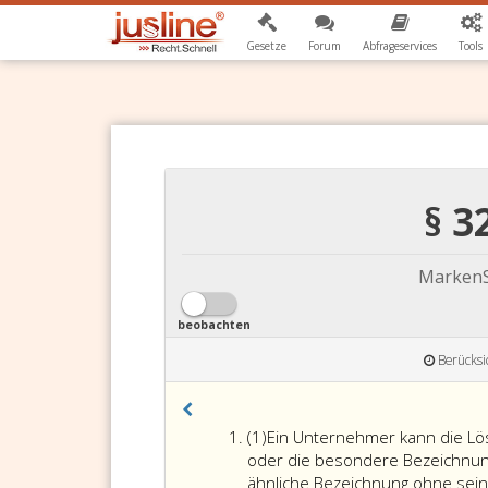
Gesetze
Forum
Abfrageservices
Tools
§ 
MarkenS
beobachten
Berücksi
Absatz
(1)
Ein Unternehmer kann die Lö
eins
oder die besondere Bezeichnu
ähnliche Bezeichnung ohne sein