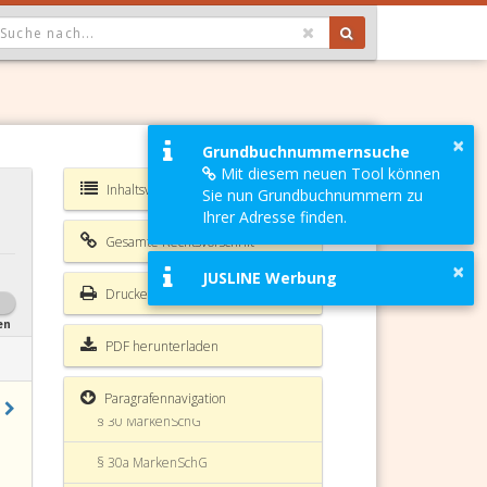
OPDOWN: GEWÄHLTER WERT IST ALLE
§ 27 MarkenSchG
×
Grundbuchnummernsuche
Mit diesem neuen Tool können
§ 28 MarkenSchG
Inhaltsverzeichnis MarkenSchG
Sie nun Grundbuchnummern zu
§ 28a MarkenSchG
Ihrer Adresse finden.
Gesamte Rechtsvorschrift
§ 29 MarkenSchG
×
JUSLINE Werbung
Drucken
§ 29a MarkenSchG
en
§ 29b MarkenSchG
PDF herunterladen
§ 29c MarkenSchG
Paragrafennavigation
§ 30 MarkenSchG
§ 30a MarkenSchG