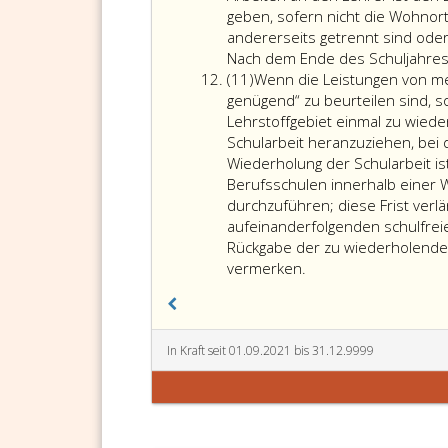
geben, sofern nicht die Wohnor
andererseits getrennt sind oder
Nach dem Ende des Schuljahres 
Absatz
(11)
Wenn die Leistungen von mehr
11
genügend“ zu beurteilen sind, s
Lehrstoffgebiet einmal zu wieder
Schularbeit heranzuziehen, bei 
Wiederholung der Schularbeit is
Berufsschulen innerhalb einer 
durchzuführen; diese Frist verlä
aufeinanderfolgenden schulfreie
Rückgabe der zu wiederholende
vermerken.
In Kraft seit 01.09.2021 bis 31.12.9999