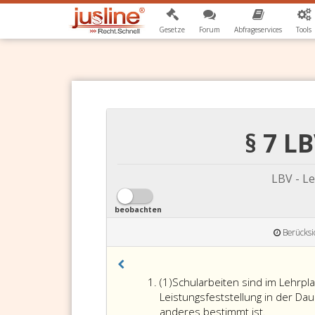
Gesetze
Forum
Abfrageservices
Tools
§ 7 L
LBV - L
beobachten
Berücksi
Absatz
(1)
Schularbeiten sind im Lehrpl
eins
Leistungsfeststellung in der Da
anderes bestimmt ist.