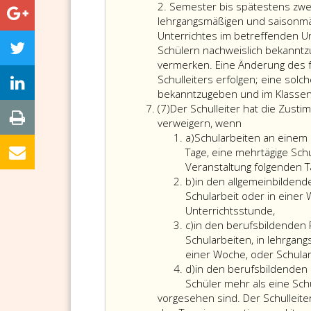
2. Semester bis spätestens zwe
lehrgangsmäßigen und saisonmä
Unterrichtes im betreffenden U
Schülern nachweislich bekanntz
vermerken. Eine Änderung des 
Schulleiters erfolgen; eine solc
bekanntzugeben und im Klasse
Absatz
(7)
Der Schulleiter hat die Zust
7
Der
verweigern, wenn
Litera
Schulleiter
a)
Schularbeiten an einem 
a
hat
Tage, eine mehrtägige Sch
die
Veranstaltung folgenden T
Litera
Zustimmung
b)
in den allgemeinbildend
b
zu
Schularbeit oder in einer
den
Unterrichtsstunde,
Litera
Terminen
c)
in den berufsbildenden P
c
der
Schularbeiten, in lehrgan
Schularbeiten
einer Woche, oder Schular
Litera
nach
d)
in den berufsbildenden 
d
Absatz
Schüler mehr als eine Sch
6,
vorgesehen sind. Der Schulleite