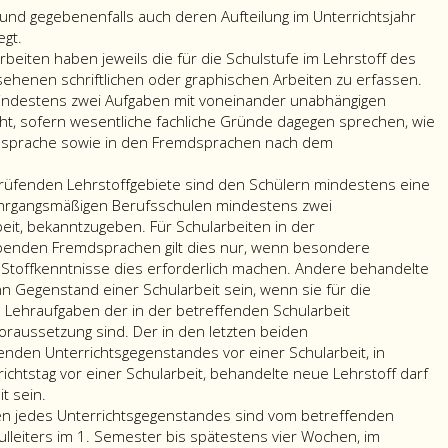
 und gegebenenfalls auch deren Aufteilung im Unterrichtsjahr
egt.
beiten haben jeweils die für die Schulstufe im Lehrstoff des
ehenen schriftlichen oder graphischen Arbeiten zu erfassen.
mindestens zwei Aufgaben mit voneinander unabhängigen
icht, sofern wesentliche fachliche Gründe dagegen sprechen, wie
tssprache sowie in den Fremdsprachen nach dem
 prüfenden Lehrstoffgebiete sind den Schülern mindestens eine
lehrgangsmäßigen Berufsschulen mindestens zwei
beit, bekanntzugeben. Für Schularbeiten in der
benden Fremdsprachen gilt dies nur, wenn besondere
Stoffkenntnisse dies erforderlich machen. Andere behandelte
n Gegenstand einer Schularbeit sein, wenn sie für die
 Lehraufgaben der in der betreffenden Schularbeit
oraussetzung sind. Der in den letzten beiden
enden Unterrichtsgegenstandes vor einer Schularbeit, in
ichtstag vor einer Schularbeit, behandelte neue Lehrstoff darf
t sein.
ten jedes Unterrichtsgegenstandes sind vom betreffenden
lleiters im 1. Semester bis spätestens vier Wochen, im