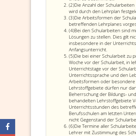
Absatz
(2)
Die Anzahl der Schularbeiten
2
wird durch den Lehrplan festgel
Absatz
(3)
Die Arbeitsformen der Schular
3
betreffenden Lehrplanes vorges
Absatz
(4)
Bei den Schularbeiten sind 
4
Lösungen zu stellen. Dies gilt n
insbesondere in der Unterrich
Anfangsunterricht.
Absatz
(5)
Die bei einer Schularbeit zu
5
Woche vor der Schularbeit, in 
Unterrichtstage vor der Schular
Unterrichtssprache und den Le
Arbeitsformen oder besondere 
Lehrstoffgebiete dürfen nur dan
Beherrschung der Bildungs- und
behandelten Lehrstoffgebiete V
Unterrichtsstunden des betreff
Berufsschulen am letzten Unterr
nicht Gegenstand der Schularbei
Absatz
(6)
Die Termine aller Schularbei
6
Lehrer mit Zustimmung des Schu