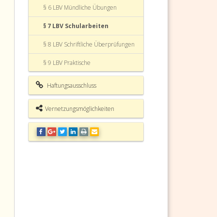
§ 6 LBV Mündliche Übungen
§ 7 LBV Schularbeiten
§ 8 LBV Schriftliche Überprüfungen
§ 9 LBV Praktische
Leistungsfeststellungen
Haftungsausschluss
§ 10 LBV Graphische
Leistungsfeststellungen
Vernetzungsmöglichkeiten
§ 11 LBV Grundsätze der
Leistungsbeurteilung
§ 12 LBV Äußere Form der Arbeit
als Bestandteil der Leistung
§ 13 LBV Schularten, für deren
Aufgabe Bildnerische Erziehung,
Werkerziehung (Technisches
Werken, Textiles Werken),
Bewegung und Sport sowie
Musikerziehung von besonderer