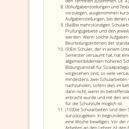
zu
den Terminen zustimmen. Lit. a g
Absatz
verweigern,
(8)
Aufgabenstellungen und Texte 
8
wenn
vorzulegen, ausgenommen kurze
Aufgabenstellungen, bei denen ein
Absatz
(8a)
Bei mehrstündigen Schularbe
8
Prüfungsgebiete und den jeweil
a
werden. Wenn solche Aufgaben g
Beurteilungskriterien der stan
Absatz
(9)
Ein Schüler, der in einem Unt
9
Semester versäumt hat, hat ein
allgemeinbildenden höheren Schu
Bildungsanstalt für Sozialpädag
vorgesehen sind, so viele vers
mindestens zwei Schularbeiten 
nachzuholen, sofern dies im bet
dann nicht, wenn im betreffend
erbracht wurde und mit den and
für die Schulstufe möglich ist.
Absatz
(10)
Die Schularbeiten sind den S
10
zurückzugeben. In begründeten F
eine Woche bewilligen. Vor der
Arbeiten an den Lehrer ist den