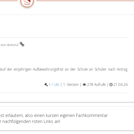
V
von Anton2
lauf der einjährigen Aufbewahrungsfrist an der Schule an Schüler nach Antrag
.
|
1. Version |
278 Aufrufe |
21.06.26
§ 7 LBV
lbst erläutern, also einen kurzen eigenen Fachkommentar
er nachfolgenden roten Links an!