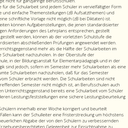
vorgesehen
ilt nicht für ganzjährige Berufsschulen.
sind.
für die Schularbeit sind jedem Schüler in vervielfältigter Form
Der
 und einfache Themenstellungen (zB Aufsatzthemen) und
Schulleiter
e schriftliche Vorlage nicht möglich (zB bei Diktaten) ist.
kann
iten können Aufgabenstellungen, die jenen standardisierter
in
igen Anforderungen des Lehrplans entsprechen, gestellt
den
estellt werden, können ab der vorletzten Schulstufe die
Fällen
dardisierten abschließenden Prüfungen angewendet werden.
der
errichtsgegenstand mehr als die Hälfte der Schularbeiten im
Litera
e Schularbeit nachzuholen. In der Oberstufe der
a
le, in der Bildungsanstalt für Elementarpädagogik und in der
und
ogik sind jedoch, sofern im Semester mehr Schularbeiten als eine
d
äumte Schularbeiten nachzuholen, daß für das Semester
aus
vom Schüler erbracht werden. Die Schularbeiten sind nicht
besonderen
reffenden Semester nicht möglich ist, an Berufsschulen auch
Gründen
en Unterrichtsgegenstand bereits eine Schularbeit vom Schüler
den
eren Leistungsfeststellungen eine sichere Leistungsbeurteilung
Terminen
zustimmen.
chülern innerhalb einer Woche korrigiert und beurteilt
Lit. a
ällen kann der Schulleiter eine Fristerstreckung um höchstens
gilt
 neuerlichen Abgabe der von den Schülern zu verbessernden
nicht
 Erziehungsberechtigten Gelegenheit zur Einsichtnahme zu