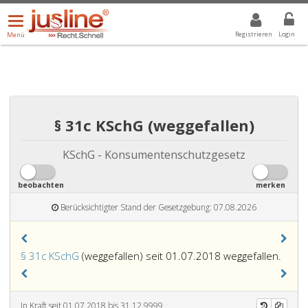
Menü
DROPDOWN: GEWÄHLTER WERT IST ALLE
ALLE
öffnen/schließen
Registrieren
Login
Menü
§ 31c KSchG (weggefallen)
KSchG - Konsumentenschutzgesetz
beobachten
merken
Berücksichtigter Stand der Gesetzgebung: 07.08.2026
§ 31c KSchG
(weggefallen) seit 01.07.2018 weggefallen.
In Kraft seit 01.07.2018 bis 31.12.9999