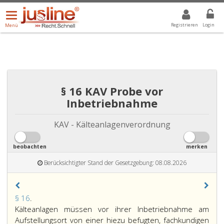
Menü
DROPDOWN: GEWÄHLTER WERT IST ALLE
ALLE
öffnen/schließen
Registrieren
Login
Menü
§ 16 KAV Probe vor
Inbetriebnahme
KAV - Kälteanlagenverordnung
beobachten
merken
Berücksichtigter Stand der Gesetzgebung: 08.08.2026
Paragraph
§ 16
.
16,
Kälteanlagen müssen vor ihrer Inbetriebnahme am
Aufstellungsort von einer hiezu befugten, fachkundigen