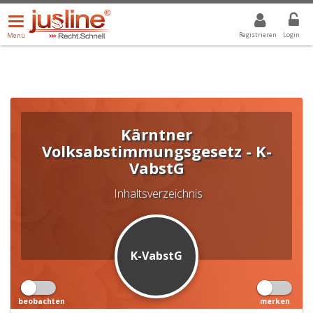
Menü
DROPDOWN: GEWÄHLTER WERT IST ALLE
ALLE
öffnen/schließen
Registrieren
Login
Menü
Kärntner
Volksabstimmungsgesetz - K-
VabstG
Inhaltsverzeichnis
K-VabstG
beobachten
merken