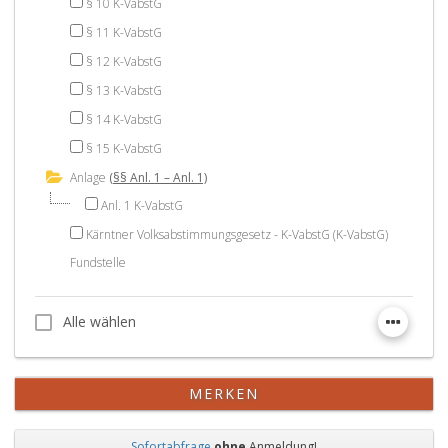
§ 10 K-VabstG
§ 11 K-VabstG
§ 12 K-VabstG
§ 13 K-VabstG
§ 14 K-VabstG
§ 15 K-VabstG
Anlage
(§§ Anl. 1 – Anl. 1)
Anl. 1 K-VabstG
Kärntner Volksabstimmungsgesetz - K-VabstG (K-VabstG)
Fundstelle
Alle wählen
Alle wählen
MERKEN
Sofortabfrage
ohne
Anmeldung!