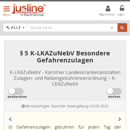
Menü
öffnen/schließen
Registrieren
Login
Menü
DROPDOWN: GEWÄHLTER WERT IST ALLE
ALLE
§ 5 K-LKAZuNebV Besondere
Gefahrenzulagen
K-LKAZuNebV - Kärntner Landeskrankenanstalten
Zulagen- und Nebengebührenverordnung – K-
LKAZuNebV
beobachten
merken
Berücksichtigter Stand der Gesetzgebung: 06.08.2026
(l) Gefahrenzulagen gebühren für jeden Tag der