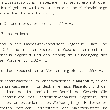
 Zusatzausbildung im speziellen Fachgebiet erbringt, oder,
ichkeit geboten wird, eine ununterbrochene eineinhalbjährige
t absolviert hat, von 16,62 v. H.;
in OP- und Intensivbereichen von 4,11 v. H.;
 Zahntechnikern,
pps in den Landeskrankenhäusern Klagenfurt, Villach und
 OP- und in Intensivbereichen, Wäschefahrern (interner
kenhaus Klagenfurt und den ständig am Haupteingang des
en Portieren von 2,02 v. H.;
r und den Bediensteten am Verbrennungsofen von 2,65 v. H.;
r Zentralwäscherei im Landeskrankenhaus Klagenfurt, an der
Zentralwäscherei im Landeskrankenhaus Klagenfurt und der
us Laas, den im unmittelbaren Bereich der Geschirrspüle
r Zentralküche des Landeskrankenhauses Klagenfurt, des
nd des Landeskrankenhauses Wolfsberg tätigen Bediensteten
arbeiten befaßten Bediensteten der Malerwerkstätte im