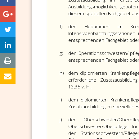
Ausbildungsmöglichkeit geboten
diesem speziellen Fachgebiet abso
f)
den Hebammen im Kreißsa
Intensivbeobachtungsstationen
entsprechenden Fachgebiet oder di
g)
den 0perationsschwestern/-pfleg
entsprechenden Fachgebiet oder di
h)
dem diplomierten Krankenpflege
erforderliche Zusatzausbildun
13,35 v. H.;
i)
dem diplomierten Krankenpflege
Zusatzausbildung im speziellen Fa
j)
der Oberschwester/Oberpfl
Oberschwester/Oberpfleger für
den Stationsschwestern/Pfleg