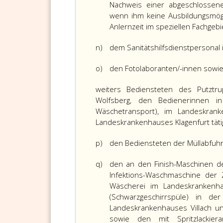
Nachweis einer abgeschlossenen
wenn ihm keine Ausbildungsmögl
Anlernzeit im speziellen Fachgebie
n)
dem Sanitätshilfsdienstpersonal 
o)
den Fotolaboranten/-innen sowie
weiters Bediensteten des Putztru
Wolfsberg, den Bedienerinnen in
Wäschetransport), im Landeskran
Landeskrankenhauses Klagenfurt tätig
p)
den Bediensteten der Müllabfuh
q)
den an den Finish-Maschinen de
Infektions-Waschmaschine der 
Wäscherei im Landeskrankenha
(Schwarzgeschirrspüle) in de
Landeskrankenhauses Villach u
sowie den mit Spritzlackier