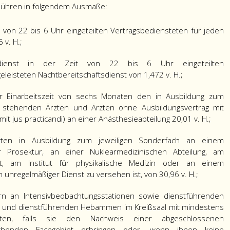
ebühren in folgendem Ausmaße:
 von 22 bis 6 Uhr eingeteilten Vertragsbediensteten für jeden
 v. H.;
sdienst in der Zeit von 22 bis 6 Uhr eingeteilten
eleisteten Nachtbereitschaftsdienst von 1,472 v. H.;
r Einarbeitszeit von sechs Monaten den in Ausbildung zum
e stehenden Ärzten und Ärzten ohne Ausbildungsvertrag mit
 mit jus practicandi) an einer Anästhesieabteilung 20,01 v. H.;
ten in Ausbildung zum jeweiligen Sonderfach an einem
ner Prosektur, an einer Nuklearmedizinischen Abteilung, am
tut, am Institut für physikalische Medizin oder an einem
 unregelmäßiger Dienst zu versehen ist, von 30,96 v. H.;
ern an Intensivbeobachtungsstationen sowie dienstführenden
n und dienstführenden Hebammen im Kreißsaal mit mindestens
teten, falls sie den Nachweis einer abgeschlossenen
echenden Fachgebiet erbringen oder, wenn ihnen keine