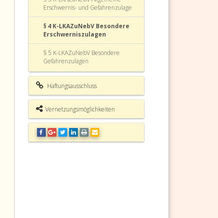
Erschwernis- und Gefahrenzulage
§ 4 K-LKAZuNebV Besondere
Erschwerniszulagen
§ 5 K-LKAZuNebV Besondere
Gefahrenzulagen
§ 6 K-LKAZuNebV
Haftungsausschluss
Mehrleistungszulagen
§ 7 K-LKAZuNebV Inkrafttreten
Vernetzungsmöglichkeiten
Anl. 1 K-LKAZuNebV (
Kärntner Landeskrankenanstalten
Zulagen- und
Nebengebührenverordnung – K-
LKAZuNebV (K-LKAZuNebV)
Fundstelle