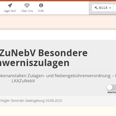
DR
ALLE
Legal.Tech
Über Uns
Hilfe
KAZuNebV Besondere
hwerniszulagen
nkenanstalten Zulagen- und Nebengebührenverordnung – 
LKAZuNebV
merk
chtigter Stand der Gesetzgebung: 06.08.2026