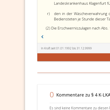
Landeskrankenhaus Klagenfurt für
r)
den in der Wäscheverwahrung de
Bediensteten je Stunde dieser Tät
(2) Die Erschwerniszulagen nach Abs. 
In Kraft seit 01.01.1992 bis 31.12.9999
0
Kommentare zu § 4 K-LK
Es sind keine Kommentare zu diesen 