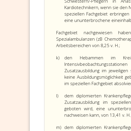
Schwestern/-Pflegern in Anä
Kardiotechnikern, wenn sie den 
speziellen Fachgebiet erbringen
eine ununterbrochene eineinhalbj
Fachgebiet nachgewiesen habe
Spezialambulanzen (zB Chemotherap
Arbeitsbereichen von 8,25 v. H.;
k)
den Hebammen im Kreißsa
Intensivbeobachtungsstation
Zusatzausbildung im jeweilige
keine Ausbildungsmöglichkeit ge
im speziellen Fachgebiet absolvier
l)
dem diplomierten Krankenpflege
Zusatzausbildung im spezielle
geboten wird, eine ununterbroc
nachweisen kann, von 13,41 v. H.
m)
dem diplomierten Krankenpflege