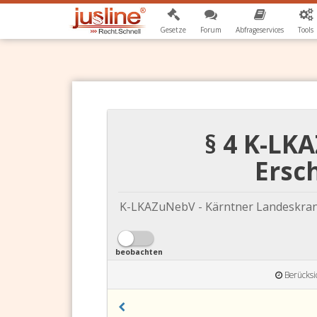
Gesetze
Forum
Abfrageservices
Tools
§ 4 K-L
Ersc
K-LKAZuNebV - Kärntner Landeskra
beobachten
Berücksi