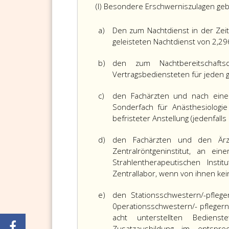
(l) Besondere Erschwerniszulagen g
a)
Den zum Nachtdienst in der Zeit
geleisteten Nachtdienst von 2,296
b)
den zum Nachtbereitschaft
Vertragsbediensteten für jeden g
c)
den Fachärzten und nach eine
Sonderfach für Anästhesiologi
befristeter Anstellung (jedenfalls
d)
den Fachärzten und den Ärz
Zentralröntgeninstitut, an ei
Strahlentherapeutischen Insti
Zentrallabor, wenn von ihnen kein
e)
den Stationsschwestern/-pfleg
0perationsschwestern/- pfleger
acht unterstellten Bediens
Zusatzausbildung im entspr