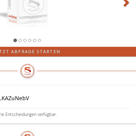
ETZT ABFRAGE STARTEN
-LKAZuNebV
ine Entscheidungen verfügbar.