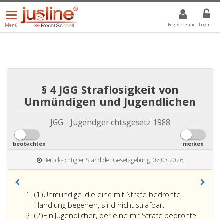
Menü
DROPDOWN: GEWÄHLTER WERT IST ALLE
ALLE
öffnen/schließen
Registrieren
Login
Menü
§ 4 JGG Straflosigkeit von
Unmündigen und Jugendlichen
JGG - Jugendgerichtsgesetz 1988
beobachten
merken
Berücksichtigter Stand der Gesetzgebung: 07.08.2026
Absatz
(1)
Unmündige, die eine mit Strafe bedrohte
eins
Handlung begehen, sind nicht strafbar.
Absatz
(2)
Ein Jugendlicher, der eine mit Strafe bedrohte