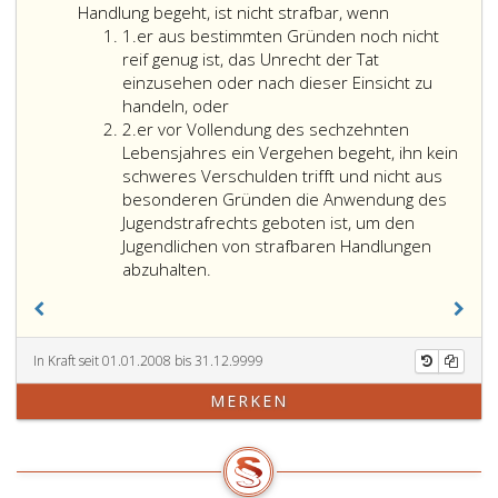
2
Handlung begeht, ist nicht strafbar, wenn
Ziffer
1.
er aus bestimmten Gründen noch nicht
eins
reif genug ist, das Unrecht der Tat
einzusehen oder nach dieser Einsicht zu
handeln, oder
Ziffer
2.
er vor Vollendung des sechzehnten
2
Lebensjahres ein Vergehen begeht, ihn kein
schweres Verschulden trifft und nicht aus
besonderen Gründen die Anwendung des
Jugendstrafrechts geboten ist, um den
Jugendlichen von strafbaren Handlungen
abzuhalten.
In Kraft seit 01.01.2008 bis 31.12.9999
MERKEN