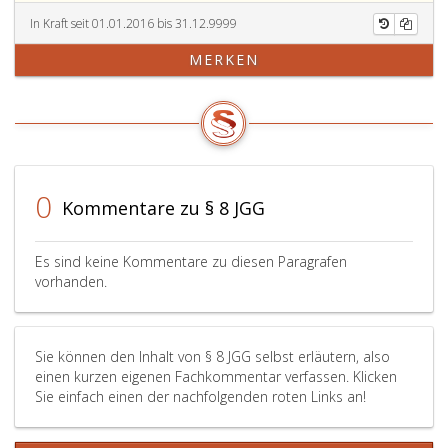
Mitteln
bereit
nicht
und
gezahlt
erklärt
voraus
einem
In Kraft seit 01.01.2016 bis 31.12.9999
wird,
hat,
(Paragraph
sonstigen
MERKEN
über
dürfen
204,
Tatfolgenausg
die
täglich
Absatz
(Paragraphen
der
nicht
2,
200,
jugendliche
mehr
StPO).
Absatz
Beschuldigte
als
3,,
selbständig
sechs
201
verfügen
Stunden,
Absatz
0
Kommentare zu § 8 JGG
darf
wöchentlich
3,,
und
nicht
203
ohne
mehr
Absatz
Es sind keine Kommentare zu diesen Paragrafen
Beeinträchtigung
als
2
vorhanden.
seines
20
und
Fortkommens
Stunden
204
verfügen
und
Absatz
Sie können den Inhalt von § 8 JGG selbst erläutern, also
kann.
insgesamt
eins,
einen kurzen eigenen Fachkommentar verfassen. Klicken
nicht
StPO)
Sie einfach einen der nachfolgenden roten Links an!
mehr
ist
als
in
120
angemessen