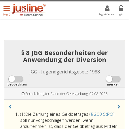
Menü
DROPDOWN: GEWÄHLTER WERT IST ALLE
ALLE
öffnen/schließen
Registrieren
Login
Menü
§ 8 JGG Besonderheiten der
Anwendung der Diversion
JGG - Jugendgerichtsgesetz 1988
beobachten
merken
Berücksichtigter Stand der Gesetzgebung: 07.08.2026
Absatz
(1)
Die Zahlung eines Geldbetrages (
§ 200 StPO
)
eins
soll nur vorgeschlagen werden, wenn
anzunehmen ist, dass der Geldbetrag aus Mitteln