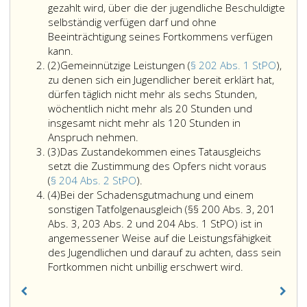
gezahlt wird, über die der jugendliche Beschuldigte
selbständig verfügen darf und ohne
Beeinträchtigung seines Fortkommens verfügen
Die
kann.
Absatz
Zahlung
(2)
Gemeinnützige Leistungen (
§ 202 Abs. 1 StPO
),
2
eines
zu denen sich ein Jugendlicher bereit erklärt hat,
Geldbetrages
dürfen täglich nicht mehr als sechs Stunden,
(Paragraph
wöchentlich nicht mehr als 20 Stunden und
200,
insgesamt nicht mehr als 120 Stunden in
StPO)
Gemeinnützige
Anspruch nehmen.
Absatz
soll
Leistungen
(3)
Das Zustandekommen eines Tatausgleichs
3
nur
(Paragraph
setzt die Zustimmung des Opfers nicht voraus
vorgeschlagen
202,
Das
(
§ 204 Abs. 2 StPO
).
Absatz
werden,
Absatz
Zustandekommen
(4)
Bei der Schadensgutmachung und einem
4
wenn
eins,
eines
sonstigen Tatfolgenausgleich (§§ 200 Abs. 3, 201
anzunehmen
StPO),
Tatausgleichs
Abs. 3, 203 Abs. 2 und 204 Abs. 1 StPO) ist in
ist,
zu
setzt
angemessener Weise auf die Leistungsfähigkeit
dass
denen
die
des Jugendlichen und darauf zu achten, dass sein
der
sich
Zustimmung
Bei
Fortkommen nicht unbillig erschwert wird.
Geldbetrag
ein
des
der
aus
Jugendlicher
Opfers
Schadensgut