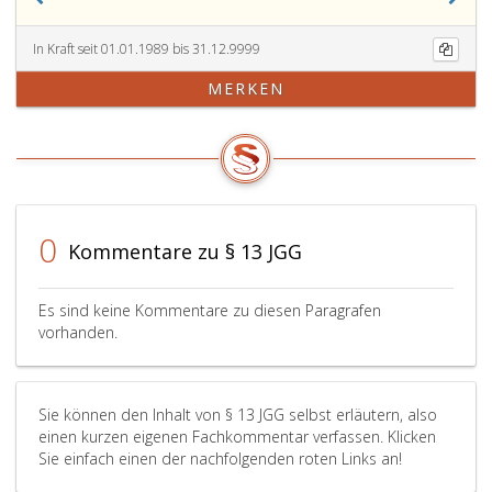
bestimmt
wird,
ist
In Kraft seit 01.01.1989 bis 31.12.9999
in
MERKEN
das
Urteil
aufzunehmen
und
zu
begründen.
Sie
0
Kommentare zu § 13 JGG
vertritt
den
Ausspruch
Es sind keine Kommentare zu diesen Paragrafen
über
vorhanden.
die
Strafe
(Paragraph
Sie können den Inhalt von § 13 JGG selbst erläutern, also
260,
einen kurzen eigenen Fachkommentar verfassen. Klicken
Absatz
Sie einfach einen der nachfolgenden roten Links an!
eins,
Ziffer