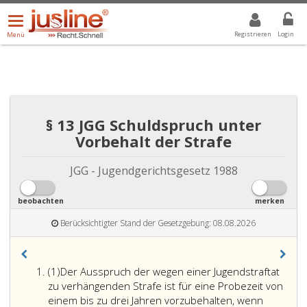
Menü
DROPDOWN: GEWÄHLTER WERT IST ALLE
ALLE
öffnen/schließen
Registrieren
Login
Menü
§ 13 JGG Schuldspruch unter
Vorbehalt der Strafe
JGG - Jugendgerichtsgesetz 1988
beobachten
merken
Berücksichtigter Stand der Gesetzgebung: 08.08.2026
Absatz
(1)
Der Ausspruch der wegen einer Jugendstraftat
eins
zu verhängenden Strafe ist für eine Probezeit von
einem bis zu drei Jahren vorzubehalten, wenn