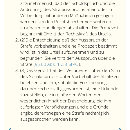
anzunehmen ist, daß der Schuldspruch und die
Androhung des Strafausspruchs allein oder in
Verbindung mit anderen Maßnahmen genügen
werden, um den Rechtsbrecher von weiteren
strafbaren Handlungen abzuhalten. Die Probezeit
beginnt mit Eintritt der Rechtskraft des Urteils.
Absatz
(2)
Die Entscheidung, daß der Ausspruch der
2
Strafe vorbehalten und eine Probezeit bestimmt
wird, ist in das Urteil aufzunehmen und zu
begründen. Sie vertritt den Ausspruch über die
Die
Strafe (
§ 260 Abs. 1 Z 3 StPO
).
Absatz
Entscheidung,
(3)
Das Gericht hat den Verurteilten über den Sinn
3
daß
des Schuldspruchs unter Vorbehalt der Strafe zu
der
belehren und ihm, sobald die Entscheidung
Ausspruch
darüber rechtskräftig geworden ist, eine Urkunde
der
zuzustellen, die in einfachen Worten den
Strafe
wesentlichen Inhalt der Entscheidung, die ihm
vorbehalten
auferlegten Verpflichtungen und die Gründe
und
angibt, derentwegen eine Strafe nachträglich
eine
ausgesprochen werden kann.
Probezeit