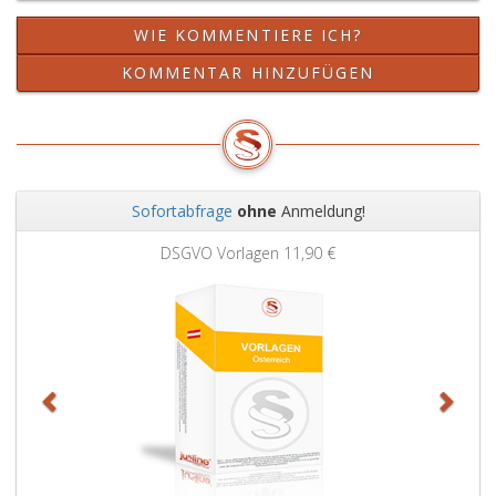
3,
WIE KOMMENTIERE ICH?
StPO).
KOMMENTAR HINZUFÜGEN
Sofortabfrage
ohne
Anmeldung!
Zurück
Weit
DSGVO Vorlagen
11,90 €