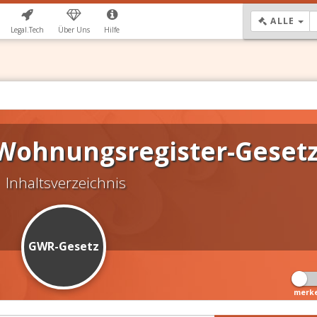
DR
ALLE
Legal.Tech
Über Uns
Hilfe
Wohnungsregister-Geset
Inhaltsverzeichnis
GWR-Gesetz
merk