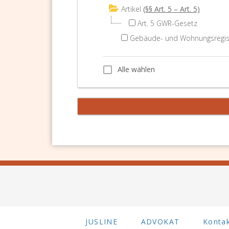
Artikel
(§§ Art. 5 – Art. 5)
Art. 5 GWR-Gesetz
Gebäude- und Wohnungsregist
Alle wählen
Alle wählen
JUSLINE
ADVOKAT
Konta