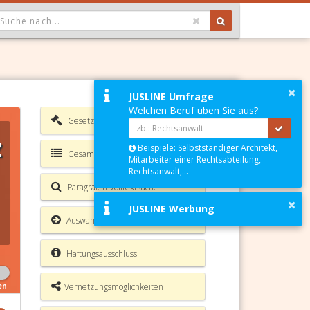
OPDOWN: GEWÄHLTER WERT IST ALLE
×
JUSLINE Umfrage
Welchen Beruf üben Sie aus?
Gesetzesverzeichnis
z
Beispiele: Selbstständiger Architekt,
Gesamte Rechtsvorschrift
Mitarbeiter einer Rechtsabteilung,
Rechtsanwalt,...
Paragrafen Volltextsuche
×
JUSLINE Werbung
Auswahl Aktionen
Haftungsausschluss
Vernetzungsmöglichkeiten
en