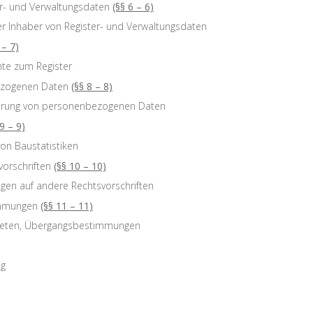
er- und Verwaltungsdaten
(§§ 6 – 6)
er Inhaber von Register- und Verwaltungsdaten
 – 7)
hte zum Register
ezogenen Daten
(§§ 8 – 8)
erung von personenbezogenen Daten
 9 – 9)
on Baustatistiken
orschriften
(§§ 10 – 10)
en auf andere Rechtsvorschriften
immungen
(§§ 11 – 11)
Treten, Übergangsbestimmungen
ng