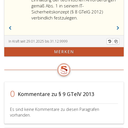
des
zumindest:
gemäß Abs. 1 in seinem IT-
eHealth-
Sicherheitskonzept (§ 8 GTelG 2012)
die
Verzeichnisdiens
verbindlich festzulegen.
Periodizität
mit
der
eigenen
Aktualisierung,
Daten
die
sicherzustellen,
In Kraft seit 29.01.2025 bis 31.12.9999
Protokollierung
dass
MERKEN
von
die
Übermittlungen,
Prüfung
die
von
Maßnahmen
Identität
zur
und
Einhaltung
Rolle
der
von
0
Kommentare zu § 9 GTelV 2013
Anforderungen
Gesundheitsdien
gemäß
ausschließlich
Ziffer
anhand
Es sind keine Kommentare zu diesen Paragrafen
2,
der
vorhanden.
sowie
vom
zur
eHealth-