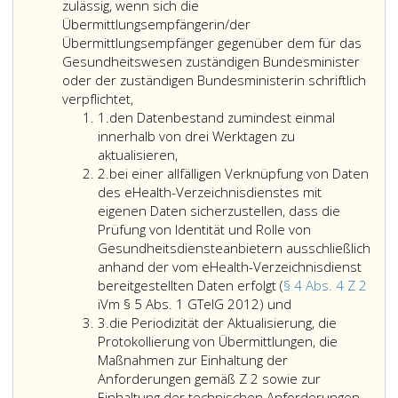
Nutzungsbedin
für
zulässig, wenn sich die
für
das
Übermittlungsempfängerin/der
die
Gesundheitsw
Übermittlungsempfänger gegenüber dem für das
Verarbeitung
zuständigen
Gesundheitswesen zuständigen Bundesminister
von
Bundesministe
oder der zuständigen Bundesministerin schriftlich
Daten
oder
verpflichtet,
Ziffer
des
der
1.
den Datenbestand zumindest einmal
eins
eHealth-
zuständigen
innerhalb von drei Werktagen zu
Verzeichnisdie
Bundesministe
aktualisieren,
Ziffer
gemäß
die
2.
bei einer allfälligen Verknüpfung von Daten
2
Paragraph
Übermittlung
des eHealth-Verzeichnisdienstes mit
10,
von
eigenen Daten sicherzustellen, dass die
Absatz
Daten
Prüfung von Identität und Rolle von
7,
des
Gesundheitsdiensteanbietern ausschließlich
GTelG 2012
eHealth-
anhand der vom eHealth-Verzeichnisdienst
im
Verzeichnisdie
bereitgestellten Daten erfolgt (
§ 4 Abs. 4 Z 2
bei
Internet
schriftlich
iVm § 5 Abs. 1 GTelG 2012) und
Ziffer
einer
veröffentlichen
zu
3.
die Periodizität der Aktualisierung, die
3
allfälligen
beantragen.
Protokollierung von Übermittlungen, die
Verknüpfung
Darin
Maßnahmen zur Einhaltung der
von
haben
Anforderungen gemäß Z 2 sowie zur
Daten
sie
Einhaltung der technischen Anforderungen