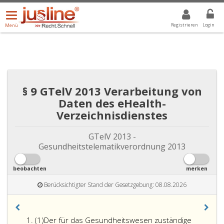
Menü
DROPDOWN: GEWÄHLTER WERT IST ALLE
ALLE
öffnen/schließen
Registrieren
Login
Menü
§ 9 GTelV 2013 Verarbeitung von
Daten des eHealth-
Verzeichnisdienstes
GTelV 2013 -
Gesundheitstelematikverordnung 2013
beobachten
merken
Berücksichtigter Stand der Gesetzgebung: 08.08.2026
Absatz
(1)
Der für das Gesundheitswesen zuständige