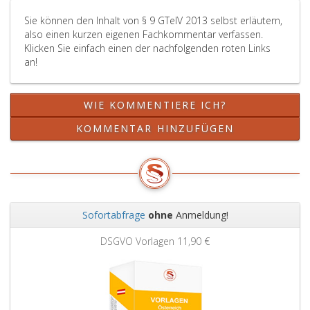
Einhaltung
Verzeichnisdiens
Sie können den Inhalt von § 9 GTelV 2013 selbst erläutern,
der
bereitgestellten
also einen kurzen eigenen Fachkommentar verfassen.
technischen
Daten
Klicken Sie einfach einen der nachfolgenden roten Links
Anforderungen
erfolgt
an!
gemäß
(Paragraph
Absatz
4,
eins,
Absatz
WIE KOMMENTIERE ICH?
in
4,
seinem
Ziffer
KOMMENTAR HINZUFÜGEN
IT-
2,
Sicherheitskonzept
in
(Paragraph
Verbindung
8,
mit
GTelG 2012)
Paragraph
verbindlich
5,
Sofortabfrage
ohne
Anmeldung!
festzulegen.
Absatz
Zurück
Weit
eins,
DSGVO Vorlagen
11,90 €
GTelG 2012)
und