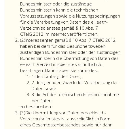
eins
Bundesminister oder die zuständige
Bundesministerin kann die technischen
Voraussetzungen sowie die Nutzungsbedingungen
für die Verarbeitung von Daten des eHealth-
Verzeichnisdienstes gemäß § 10 Abs. 7
Der
GTelG 2012 im Internet veröffentlichen.
Absatz
für
(2)
Interessenten gemäß § 10 Abs. 7 GTelG 2012
2
das
haben bei dem für das Gesundheitswesen
Gesundheitsw
zuständigen Bundesminister oder der zuständigen
zuständige
Bundesministerin die Übermittlung von Daten des
Bundesministe
eHealth-Verzeichnisdienstes schriftlich zu
oder
Interessenten
beantragen. Darin haben sie zumindest:
Ziffer
die
gemäß
1.
den Umfang der Daten,
eins
Ziffer
zuständige
Paragraph
2.
den genauen Zweck der Verarbeitung der
2
Bundesminister
10,
Daten sowie
Ziffer
kann
Absatz
3.
die Art der technischen Inanspruchnahme
3
die
7,
der Daten
technischen
GTelG 2012
zu beschreiben.
Absatz
Voraussetzung
haben
(3)
Die Übermittlung von Daten des eHealth-
3
sowie
bei
Verzeichnisdienstes ist ausschließlich in Form
die
dem
eines Gesamtdatenbestandes sowie nur dann