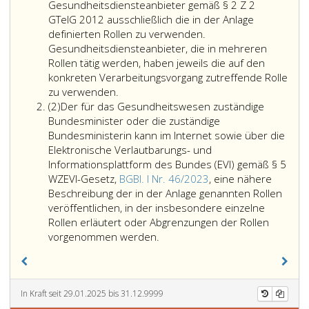
Gesundheitsdiensteanbieter gemäß § 2 Z 2
GTelG 2012 ausschließlich die in der
Anlage
definierten Rollen zu verwenden.
Gesundheitsdiensteanbieter, die in mehreren
Rollen tätig werden, haben jeweils die auf den
konkreten Verarbeitungsvorgang zutreffende Rolle
Bei
zu verwenden.
Absatz
der
(2)
Der für das Gesundheitswesen zuständige
2
elektronischen
Bundesminister oder die zuständige
Verarbeitung
Bundesministerin kann im Internet sowie über die
von
Elektronische Verlautbarungs- und
Gesundheitsdaten
Informationsplattform des Bundes (EVI) gemäß § 5
und
WZEVI-Gesetz,
BGBl. I Nr. 46/2023
, eine nähere
genetischen
Beschreibung der in der
Anlage
genannten Rollen
Daten
veröffentlichen, in der insbesondere einzelne
(Artikel
Rollen erläutert oder Abgrenzungen der Rollen
4,
Der
vorgenommen werden.
Ziffer
für
15
das
und
Gesundheitswesen
13
zuständige
In Kraft seit 29.01.2025 bis 31.12.9999
DSGVO)
Bundesminister