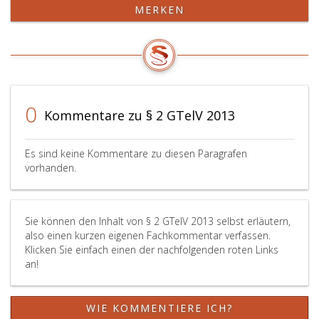
MERKEN
haben
oder
Gesundheitsdiensteanbieter
die
gemäß
zuständige
Paragraph
Bundesministerin
2,
kann
Ziffer
im
2,
Internet
0
Kommentare zu § 2 GTelV 2013
GTelG 2012
sowie
ausschließlich
über
die
die
Es sind keine Kommentare zu diesen Paragrafen
in
Elektronische
vorhanden.
der
Verlautbarungs-
Anlage
und
definierten
Informationsplattform
Sie können den Inhalt von § 2 GTelV 2013 selbst erläutern,
Rollen
des
also einen kurzen eigenen Fachkommentar verfassen.
zu
Bundes
Klicken Sie einfach einen der nachfolgenden roten Links
verwenden.
(EVI)
an!
Gesundheitsdiensteanbieter,
gemäß
die
Paragraph
in
5,
WIE KOMMENTIERE ICH?
mehreren
WZEVI-