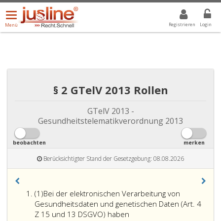
Menü
DROPDOWN: GEWÄHLTER WERT IST ALLE
ALLE
öffnen/schließen
Registrieren
Login
Menü
§ 2 GTelV 2013 Rollen
GTelV 2013 -
Gesundheitstelematikverordnung 2013
beobachten
merken
Berücksichtigter Stand der Gesetzgebung: 08.08.2026
Absatz
(1)
Bei der elektronischen Verarbeitung von
eins
Gesundheitsdaten und genetischen Daten (Art. 4
Z 15 und 13 DSGVO) haben