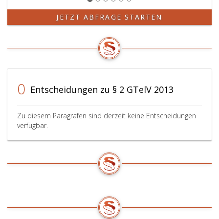
Rollen
erläutert
JETZT ABFRAGE STARTEN
oder
Abgrenzungen
der
Rollen
vorgenommen
werden.
0
Entscheidungen zu § 2 GTelV 2013
Zu diesem Paragrafen sind derzeit keine Entscheidungen
verfügbar.