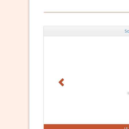
So
Zurück
J