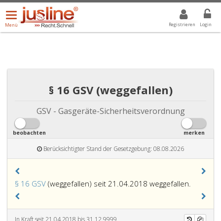
Menü
DROPDOWN: GEWÄHLTER WERT IST ALLE
ALLE
öffnen/schließen
Registrieren
Login
Menü
§ 16 GSV (weggefallen)
GSV - Gasgeräte-Sicherheitsverordnung
beobachten
merken
Berücksichtigter Stand der Gesetzgebung: 08.08.2026
§ 16 GSV
(weggefallen) seit 21.04.2018 weggefallen.
In Kraft seit 21.04.2018 bis 31.12.9999